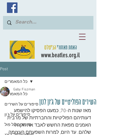
האמת מאחורי
הביטלס
www.beatles.org.il
Post
כל המאמרים
Gaby Fiszman
כל המאמרים
השירים הפוליטיים של ג'ון לנון
סיפורים על השירים
מאז שנות ה-70, כמעט הפסיקו להישמע 
סיפורים על ג'ון
דעותיהם הפוליטיות והחברתיות של מרבית 
האמנים מפאת החשש לאבד את הקהל 
סיפורים על פול
שלהם. עד היום, למרות השפעתם העצומה 