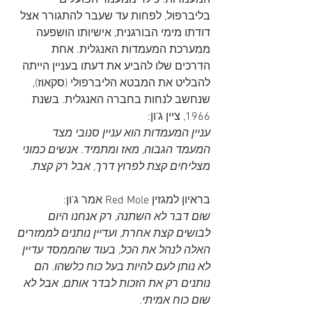
המעמדות. כילד ממעמד הפועלים 
בליברפול, לפחות עד שעבר להתגורר אצל 
דודתו מימי הבורגנית, אישיותו הושפעה 
ממערכת המעמדות האנגלית. אחת 
הדרכים שלו להביע את דעתו בעניין הייתה 
להבליט את המבטא הליברפולי (סקאוז), 
שנחשב לנחות בחברה האנגלית. בשנת 
1966, ציין ג'ון:
עניין המעמדות הוא עניין סנובי מצד 
המעמד הגבוה, מאז ומתמיד. אנשים כמוני 
מצליחים קצת לפרוץ דרך, אבל רק קצת.
בראיון למגזין Red Mole אמר ג'ון:
שום דבר לא השתנה, רק אנחנו היום 
לבושים קצת אחרת, ועדיין נותנים לממזרים 
האלה לנהל את הכל, בעוד שהממסד עדיין 
לא נותן לעם להיות בעל כוח כלשהו. הם 
נותנים רק את הזכות לבדר אותם, אבל לא 
שום כוח אמיתי.