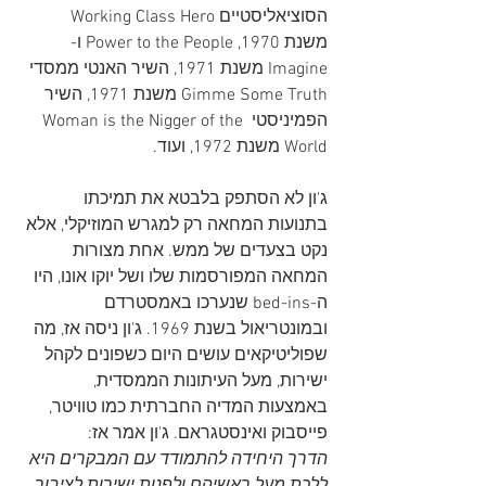
הסוציאליסטיים Working Class Hero 
משנת 1970, Power to the People ו-
Imagine משנת 1971, השיר האנטי ממסדי 
Gimme Some Truth משנת 1971, השיר 
הפמיניסטי Woman is the Nigger of the 
World משנת 1972, ועוד.
ג'ון לא הסתפק בלבטא את תמיכתו 
בתנועות המחאה רק למגרש המוזיקלי, אלא 
נקט בצעדים של ממש. אחת מצורות 
המחאה המפורסמות שלו ושל יוקו אונו, היו 
ה-bed-ins שנערכו באמסטרדם 
ובמונטריאול בשנת 1969. ג'ון ניסה אז, מה 
שפוליטיקאים עושים היום כשפונים לקהל 
ישירות, מעל העיתונות הממסדית, 
באמצעות המדיה החברתית כמו טוויטר, 
פייסבוק ואינסטגראם. ג'ון אמר אז:
הדרך היחידה להתמודד עם המבקרים היא 