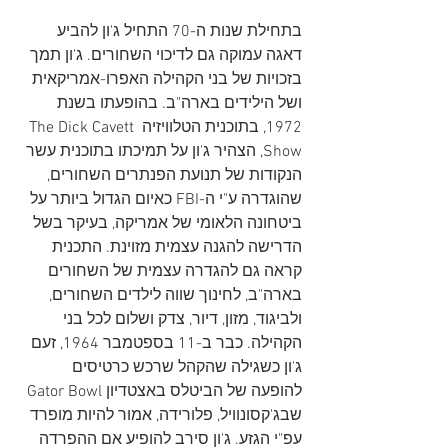
בתחילת שנות ה-70 התחיל ג'ון להביע 
דאגה עמוקה גם לדיכוי השחורים. ג'ון תמך 
בזכויות של בני הקהילה האפרו-אמריקאית 
ושל הילידים בארה"ב. בהופעתו בשנת 
1972, בתוכנית הטלוויזיה The Dick Cavett 
Show, הצהיר ג'ון על תמיכתו בתוכנית עשר 
הנקודות של תנועת הפנתרים השחורים, 
שהוגדרה ע"י ה-FBI כאיום הגדול ביותר על 
ביטחונה הלאומי של אמריקה, בעיקר בשל 
הדרישה להגנה עצמית מזוינת. התכנית 
קראה גם להגדרה עצמית של השחורים 
בארה"ב, לחינוך שווה לילדים השחורים, 
ולביגוד, מזון, דיור, צדק ושלום לכל בני 
הקהילה. כבר ב-11 בספטמבר 1964, זעם 
ג'ון כשגילה שהקהל שרכש כרטיסים 
להופעה של הביטלס באצטדיון Gator Bowl 
שבג'קסונוויל, פלורידה, אמור להיות מופרד 
עפ"י הגזע. ג'ון סירב להופיע אם ההפרדה 