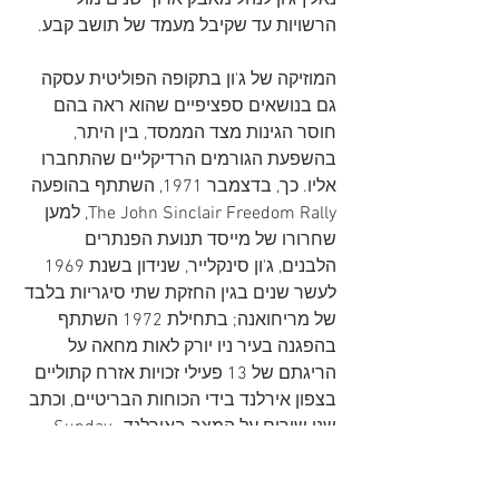
נאלץ ג'ון לנהל מאבק ארוך שנים מול 
הרשויות עד שקיבל מעמד של תושב קבע.
המוזיקה של ג'ון בתקופה הפוליטית עסקה 
גם בנושאים ספציפיים שהוא ראה בהם 
חוסר הגינות מצד הממסד, בין היתר, 
בהשפעת הגורמים הרדיקליים שהתחברו 
אליו. כך, בדצמבר 1971, השתתף בהופעה 
The John Sinclair Freedom Rally, למען 
שחרורו של מייסד תנועת הפנתרים 
הלבנים, ג'ון סינקלייר, שנידון בשנת 1969 
לעשר שנים בגין החזקת שתי סיגריות בלבד 
של מריחואנה; בתחילת 1972 השתתף 
בהפגנה בעיר ניו יורק לאות מחאה על 
הריגתם של 13 פעילי זכויות אזרח קתוליים 
בצפון אירלנד בידי הכוחות הבריטיים, וכתב 
שני שירים על המצב באירלנד, Sunday 
Bloody Sunday ו-The Luck of the Irish; 
בדצמבר 1971 השתתף בהופעת צדקה 