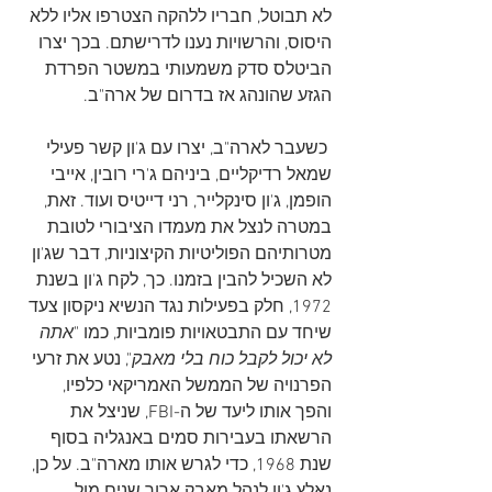
לא תבוטל, חבריו ללהקה הצטרפו אליו ללא 
היסוס, והרשויות נענו לדרישתם. בכך יצרו 
הביטלס סדק משמעותי במשטר הפרדת 
הגזע שהונהג אז בדרום של ארה"ב. 
 כשעבר לארה"ב, יצרו עם ג'ון קשר פעילי 
שמאל רדיקליים, ביניהם ג'רי רובין, אייבי 
הופמן, ג'ון סינקלייר, רני דייטיס ועוד. זאת, 
במטרה לנצל את מעמדו הציבורי לטובת 
מטרותיהם הפוליטיות הקיצוניות, דבר שג'ון 
לא השכיל להבין בזמנו. כך, לקח ג'ון בשנת 
1972, חלק בפעילות נגד הנשיא ניקסון צעד 
שיחד עם התבטאויות פומביות, כמו "
אתה 
לא יכול לקבל כוח בלי מאבק
", נטע את זרעי 
הפרנויה של הממשל האמריקאי כלפיו, 
והפך אותו ליעד של ה-FBI, שניצל את 
הרשאתו בעבירות סמים באנגליה בסוף 
שנת 1968, כדי לגרש אותו מארה"ב. על כן, 