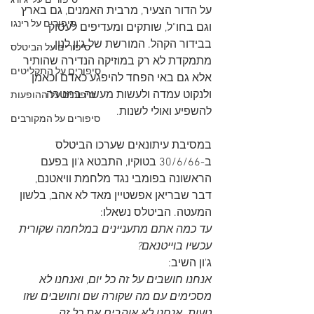
סיפורים על 'ג'ורג
על הדור הצעיר, מרבית האמנים, גם בארץ 
סיפורים על רינגו
וגם בחו"ל, שותקים ומעדיפים לעסוק 
בבידור הקהל. המורשת של ג'ון לנון, 
סיפורים על הביטלס
מתמקדת לא רק במוזיקה הנדירה שהותיר 
סיפורים על התקליטים
אלא גם באי הפחד להיפגע כאדם וכאמן 
ולנקוט עמדה ולעשות מעשה במטרה 
סיפורים על ההופעות
להשפיע ואולי לשנות.
סיפורים על המקורבים
במסיבת עיתונאים שערכו הביטלס 
ב-30/6/66 בטוקיו, התבטא ג'ון בפעם 
הראשונה בפומבי נגד מלחמת וויאטנם, 
דבר שבריאן אפשטיין מאד לא אהב, בלשון 
המעטה. הביטלס נשאלו: 
עד כמה אתם מתעניינים במלחמה שקורית 
עכשיו בוייטנאם?
ג'ון השיב:
אנחנו חושבים על זה כל יום, ואנחנו לא 
מסכימים עם מה שקורה שם וחושבים שזו 