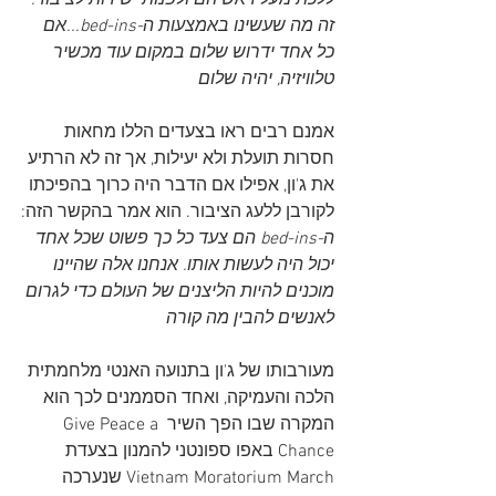
ללכת מעל ראשיהם ולפנות ישירות לציבור. 
זה מה שעשינו באמצעות ה-bed-ins...אם 
כל אחד ידרוש שלום במקום עוד מכשיר 
טלוויזיה, יהיה שלום
אמנם רבים ראו בצעדים הללו מחאות 
חסרות תועלת ולא יעילות, אך זה לא הרתיע 
את ג'ון, אפילו אם הדבר היה כרוך בהפיכתו 
לקורבן ללעג הציבור. הוא אמר בהקשר הזה:
ה-bed-ins הם צעד כל כך פשוט שכל אחד 
יכול היה לעשות אותו. אנחנו אלה שהיינו 
מוכנים להיות הליצנים של העולם כדי לגרום 
לאנשים להבין מה קורה
מעורבותו של ג'ון בתנועה האנטי מלחמתית 
הלכה והעמיקה, ואחד הסממנים לכך הוא 
המקרה שבו הפך השיר Give Peace a 
Chance באפו ספונטני להמנון בצעדת 
Vietnam Moratorium March שנערכה 