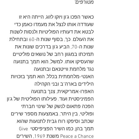
מטורפים"
כאשר הפכו ג'ון ויוקו לזוג, הייתה היא זו 
שעודדה אותו לנצל את מעמדו כאמן כדי 
לבטא את דעותיו הפוליטיות ולנסות לשנות 
את העולם. כך, בסוף שנות ה-60 ובתחילת 
שנות ה-70, הביע ג'ון בדרכים שונות את 
תמיכתו במגוון רחב של נושאים פוליטיים 
שהעסיקו אותו. למשל, הוא תמך בתנועה 
נגד מלחמת ווייטנאם ובתנועה 
האנטי-מלחמתית בכלל, הוא תמך בזכויות 
הילידים בארה"ב ובני הקהילה 
האפרו-אמריקאית, צנך בתנועה 
הפמיניסטית ועוד. פעילותו הפוליטית של ג'ון 
הפכה פתאום לנשק של שינוי חברתי 
ופוליטי, בין היתר, באמצעות מספר שירים 
שכתב וסיפקו רוח גבית לתנועות שהוא 
תמך בהן, כמו השיר הפציפיסטי Give 
Peace a Chance משנת 1969, השירים 