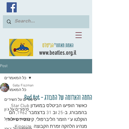
האמת מאחורי
הביטלס
www.beatles.org.il
Post
כל המאמרים
Gaby Fiszman
כל המאמרים
החמה והאדומה של המבורג - Red Hot
סיפורים על השירים
כאשר הופיעו הביטלס במועדון Star Club 
סיפורים על ג'ון
בהמבורג, ב-25 וב 31 בדצמבר 1962, הם 
הוקלטו ע"י הזמר הליברפולי, קינגסייז טיילור, 
סיפורים על פול
מנהיג הלהקה זמרת הקבוצה Kingsize 