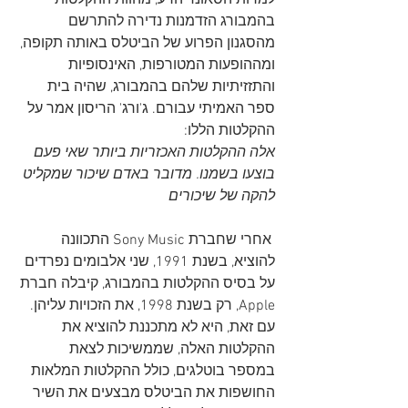
למרות הסאונד הרע, מהוות ההקלטות 
בהמבורג הזדמנות נדירה להתרשם 
מהסגנון הפרוע של הביטלס באותה תקופה, 
ומההופעות המטורפות, האינסופיות 
והתזזיתיות שלהם בהמבורג, שהיה בית 
ספר האמיתי עבורם. ג'ורג' הריסון אמר על 
ההקלטות הללו:
אלה ההקלטות האכזריות ביותר שאי פעם 
בוצעו בשמנו. מדובר באדם שיכור שמקליט 
להקה של שיכורים
 אחרי שחברת Sony Music התכוונה 
להוציא, בשנת 1991, שני אלבומים נפרדים 
על בסיס ההקלטות בהמבורג, קיבלה חברת 
Apple, רק בשנת 1998, את הזכויות עליהן. 
עם זאת, היא לא מתכננת להוציא את 
ההקלטות האלה, שממשיכות לצאת 
במספר בוטלגים, כולל ההקלטות המלאות 
החושפות את הביטלס מבצעים את השיר 