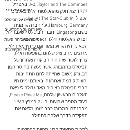
סיפורים על 'ג'ורג
Taylor and The Dominoes. ב-8 באפריל 
סיפורים על רינגו
1977 יצא חלק מההקלטות הללו באלבום 
הכפול Live! At The Star-Club In 
סיפורים על הביטלס
Hamburg, Germany, ע"י חברה גרמנית 
סיפורים על התקליטים
בשם Lingasong. חברי הביטלס לשעבר לא 
רצו שההקלטות הללו יראו אור, גם כי 
סיפורים על ההופעות
הסאונד היה גרוע מאוד וגם כי היו מאוד לא 
סיפורים על המקורבים
מרוצים מהביצוע שלהם בהופעות הללו. 
צריך לזכור שזה היה הביקור האחרון של 
הביטלס בהמבורג, אשר נעשה בחוסר רצון 
רב, ורק משום שהייתה להם התחייבות 
וחוזית קודמת ואחרונה. באותם ימים היו 
חברי הביטלס בציפיה מאד גדולה ליציאת 
האלבום הראשון שלהם, Please Pleae Me, 
בעוד מספר שבועות, ב-22 במרץ 1963. 
מבחנתם, המבורג כבר מזמן מלאה את 
תפקידה בדרך שלהם לתהילה.