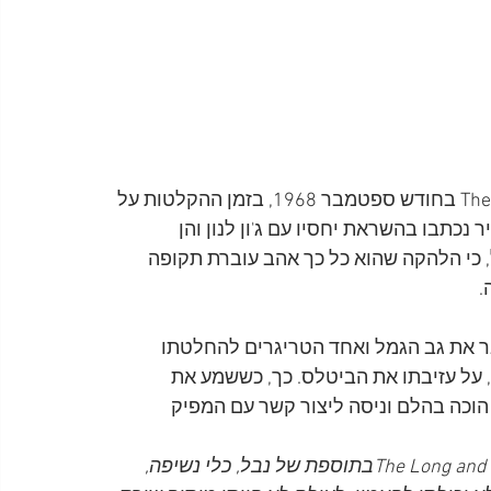
פול מקרטני הלחין את השיר The Long and Winding Road בחודש ספטמבר 1968, בזמן ההקלטות על 
כתבו בהשראת יחסיו עם ג'ון לנון והן 
י הלהקה שהוא כל כך אהב עוברת תקופה 
 
ר את גב הגמל ואחד הטריגרים להחלטתו 
, על עזיבתו את הביטלס. כך, כששמע את 
שה לשיר הזה עבור האלבום Let It Be, הוא הוכה בהלם וניסה ליצור קשר עם המפיק 
נשלחה אלי גרסת רמיקס של השיר שלי The Long and Winding Roadבתוספת של נבל, כלי נשיפה, 