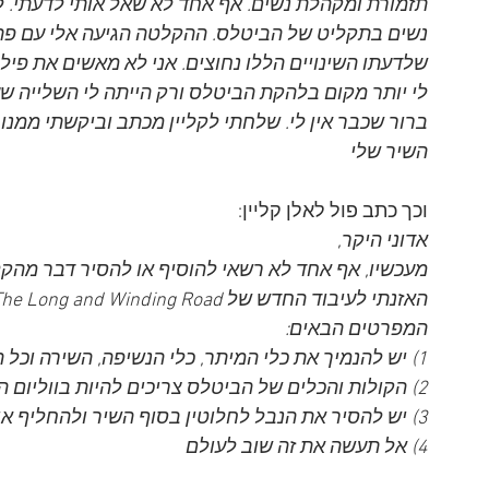
תזמורת ומקהלת נשים. אף אחד לא שאל אותי לדעתי. לא
נשים בתקליט של הביטלס. ההקלטה הגיעה אלי עם פתק
שלדעתו השינויים הללו נחוצים. אני לא מאשים את פיל
לי יותר מקום בלהקת הביטלס ורק הייתה לי השלייה שעד
ברור שכבר אין לי. שלחתי לקליין מכתב וביקשתי ממנ
השיר שלי
וכך כתב פול לאלן קליין:
אדוני היקר, 
מעכשיו, אף אחד לא רשאי להוסיף או להסיר דבר מהקל
המפרטים הבאים:
1) יש להנמיך את כלי המיתר, כלי הנשיפה, השירה וכל הרעשים שנוספו
2) הקולות והכלים של הביטלס צריכים להיות בווליום הגבוה המקורי שלהם
3) יש להסיר את הנבל לחלוטין בסוף השיר ולהחליף אותו בצלילי הפסנתר המקוריים
4) אל תעשה את זה שוב לעולם