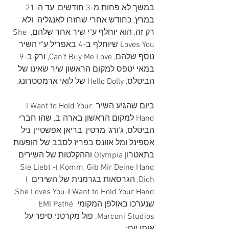
במשך לא פחות מ-3 חודשים, עד ה-21 
במרץ, כחודש אחרי שחזרו לאנגליה. ולא 
רק זה, הוא יוחלף ע"י שיר אחר שלהם, She 
Loves You שיוחלף ב-4 באפריל ע"י השיר 
נוסף שלהם, Can’t Buy Me Love, ורק ב-9 
במאי יטפס למקום הראשון שיר שאינו של 
הביטלס, Hello Dolly של לואי ארמסטרונג.
ביום שהגיע השיר I Want to Hold Your 
Hand למקום הראשון בארה"ב, שהו חברי 
הביטלס, ג'ורג' מרטין, בריאן אפשטיין, ניל 
אספינל ומל אוונס בפריז לסבב של הופעות 
בתאטרון Olympia וההקלטות של השירים 
Komm, Gib Mir Deine Hand ו-Sie Liebt 
Dich, הגרסאות בגרמנית של השירים 
I 
Want to Hold Your Hand
 ו-She Loves You, 
שנערכו באולפן המקומי 
EMI Pathé 
Marconi Studios
. פול מקרטני סיפר על 
אותו יום: