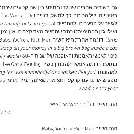
גם בשירים אחרים שנולדו ממיזוג בין שני קטעים שכתב
לגשר על הפערים ולהתפייס (
alking 'til I can't go on?
ואילו ג'ון הפסימיסט כתב שהחיים מאד קצרים ואין זמן ל
time
). דוגמה אחרת היא השיר Baby, You're a Rich Man שבו כתב פול החומרי על האיש העשיר (
keep all your money in a big brown bag inside a zoo
)
כינוי לאנשי האמנות והאופנה של שנות ה-60 (
ul People
בתו
לאהובתו (
king for was somebody/Who looked like you
מפגיש אותנו עם קרקע המציאות שאינה תמיד נעימה, 
).
had a hard year
הנה השיר We Can Work It Out:
AV2M
הנה השיר Baby, You're a Rich Man: