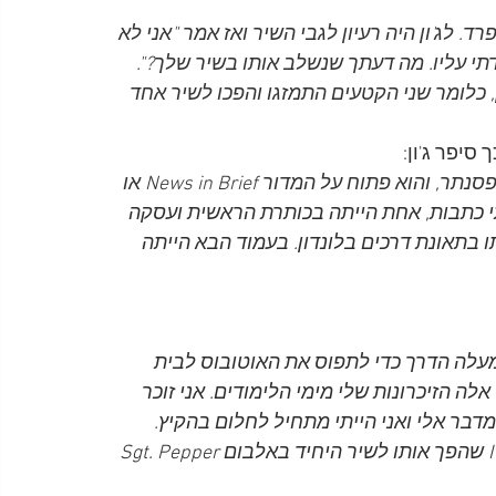
. לג'ון היה רעיון לגבי השיר ואז אמר "אני לא 
דתי עליו. מה דעתך שנשלב אותו בשיר שלך?". 
, כלומר שני הקטעים התמזגו והפכו לשיר אחד
סיפר ג'ון:
כתבתי את השיר כשהעיתון Daily Mail מונח לפניי על הפסנתר, והוא פתוח על המדור News in Brief או 
 כתבות, אחת הייתה בכותרת הראשית ועסקה 
 בתאונת דרכים בלונדון. בעמוד הבא הייתה 
עלה הדרך כדי לתפוס את האוטובוס לבית 
אלה הזיכרונות שלי מימי הלימודים. אני זוכר 
 Woodbine, ואז מישהו היה מדבר אלי ואני הייתי מתחיל לחלום בהקיץ. 
בנוסף, הכנסנו לשיר את המשפט I'd like to turn you on שהפך אותו לשיר היחיד באלבום Sgt. Pepper 