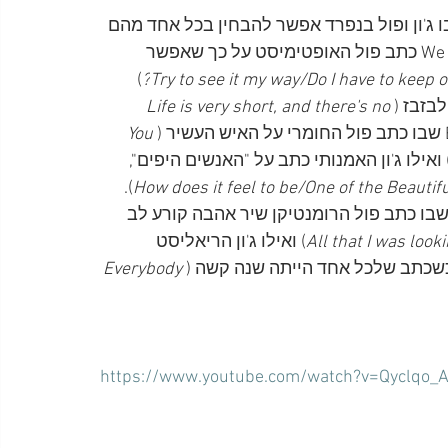
ו ג'ון ופול בנפרד אפשר להבחין בכל אחד מהם 
באישיותו של הכותב. כך למשל, בשיר We Can Work It Out כתב פול האופטימיסט על כך שאפשר 
) 
Try to see it my way/Do I have to keep on t
בזבז (
Life is very short, and there's no 
You 
 ואילו ג'ון האמנותי כתב על "האנשים היפים", 
). 
How does it feel to be/One of the Beautif
פעה דומה אפשר להבחין בשיר I've Got a Feeling, שבו כתב פול הרומנטיקן שיר אהבה קורע לב 
All that I was loo
) ואילו ג'ון הריאליסט 
כשכתב שלכל אחד הייתה שנה קשה (
Everybody 
https://www.youtube.com/watch?v=Qyclqo_