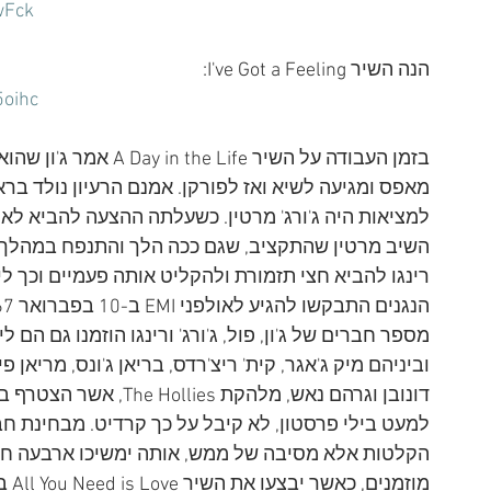
wFck
הנה השיר I've Got a Feeling:
oihc
בזמן העבודה על השיר fe
מאפס ומגיעה לשיא ואז לפורקן. אמנם הרעיון נולד בראש
השיב מרטין שהתקציב, שגם ככה הלך והתנפח במהלך ה
רינגו להביא חצי תזמורת ולהקליט אותה פעמיים וכך ל
מספר חברים של ג'ון, פול, ג'ורג' ורינגו הוזמנו גם הם
דונובן וגרהם נאש, מלהקת 
למעט בילי פרסטון, לא קיבל על כך קרדיט. מבחינת חב
הקלטות אלא מסיבה של ממש, אותה ימשיכו ארבעה חודש
מוזמנים, כאשר יבצעו את השיר All You Need is Love בשידור הלווייני הראשון בהיסטוריה. 