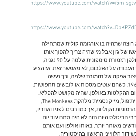
https://www.youtube.com/watch?v=i5m-sgt
https://www.youtube.com/watch?v=DbKPZd5
A Day in the Li אמר ג'ון שהוא רוצה שתהיה בו אורגזמה קולית שמתחילה 
ו של ג'ון אבל מי שהיה צריך להפוך אותו 
למציאות היה ג'ורג' מרטין. כשעלתה ההצעה להביא לאולפן תזמורת סימפונית שלמה על 90 נגניה, 
עבודה על האלבום, לא מאפשר זאת. אז הציע 
יצור אפקט של תזמורת שלמה, וכך נעשה. 
הנגנים התבקשו להגיע לאולפני EMI ב-10 בפברואר 1967, כשהם עוטים מסכות או לובשים תחפושות. 
 ליום ההקלטות באולפן, שהיה מקושט להפליא, 
וביניהם מיק ג'אגר, קית' ריצ'רדס, בריאן ג'ונס, מריאן פיית'פול, מייק נסמית' מלהקת The Monkees, 
The Hollies, אשר הצטרף בהרמוניות הקוליות, אך כמו רבים לפניו ואחריו, 
רי הביטלס היום הזה לא היה סתם עוד יום 
ים מאוחר יותר, באותו אולפן ועם אותם 