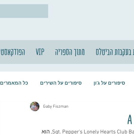
 בעקבות הביטלס
מתוך הספריה
VIP
הפודקאסטי
סיפורים על ג'ון
סיפורים על השירים
כל המאמרים
Gaby Fiszman
עות
סיפורים על התקליטים
סיפורים על הביטלס
השיר A Day in the Life, שסוגר את האלבום המכונן Sgt. Pepper's Lonely Hearts Club Band, הוא 