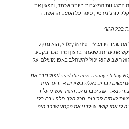
 המנגינות הנשגבות ביותר שכתב, והפגין את 
י, ג'ורג' מרטין, סיפר על הפעם הראשונה 
ת בכל הגוף
A Day in the Life, הוא נתקל 
קש את עזרתו, שנעתר ברצון ומיד נזכר בקטע 
וא חשב שהוא יכול להשתלב באפן מושלם. על 
זה היה שיתוף פעולה מצוין בין פול לביני. היה לי את הקטע I read the news today, oh boyופול תרם את 
woke up, fell ou. אנחנו לפעמים עשינו דברים כאלה בשירים אחרים. אחרי 
ורה מאד יפה. עיבדנו את השיר ועשינו עליו 
ות לעתים קרובות. הכל הלך חלק וזרם בלי 
ה לי אתו קושי, שילבנו את הקטע שכבר היה 