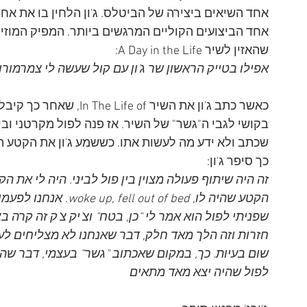
אחד השיאים ביצירה של הביטלס. ג'ון הלחין בו את אחת
אחד הביצועים הקוליים המרגשים ביותר. המפיק המוזיקל
שהאזין לשיר A Day in the Life:
אפילו בטייק הראשון שר ג'ון עם קול שעשה לי צמרמורו
כאשר כתב ג'ון את השיר 
In The Life of, שאחר כך קיבל את שמו הידוע,
בקושי לגבי ה"גשר" של השיר. אז פנה לפול מקרטני ובי
שכתב ולא ידע מה לעשות אתו. כששמע ג'ון את הקטע ה
כך סיפר ג'ון:
הקטע שהיה לו, t of bed
שפניתי לפול הוא אמר לי "כן, בטח" וצ'יק צ'ק זה קרה בצ
חזרות וזה הלך מאד חלק, דבר שאנחנו לא מצליחים לעש
שום בעיות. כך, במקום שאכתוב "גשר" בעצמי, דבר שהי
לפול שהיה יצא מאד מתאים