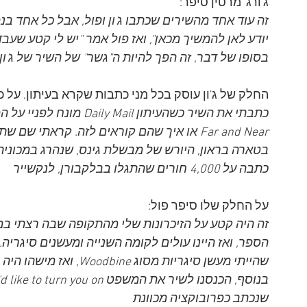
ג'ורג' מרטין סיפר:
זה עוד אחד מהשירים שכתבו ג'ון ופול, אבל כל אחד בנפרד
יודע לאן להמשיך מכאן", ואז פול אמר "יש לי קטע שעב
בסופו של דבר, זה הפך להיות ה"גשר" של השיר של ג'ון
החלק של ג'ון עוסק בכל מני כתבות שקרא בעיתון. על כך 
Far and Near או איך שהם קוראים לזה. 
קראתי שם שתי
בטארה בראון, היורש של מבשלת גינס, שנהרג במכוניתו
כתבה על 4,000 חורים שהתגלו בבלקבורן, לנקשייר
על החלק שלו סיפר פול:
זה היה קטע על הזיכרונות שלי מהתקופה שבה רצתי במ
הספר, ואז היינו עולים לקומה השנייה ומעשנים סיגריה. 
שהייתי מעשן סיגריות מסוג
שנכתב כפרובוקציה מכוונת