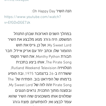
v=rinz9Avvq6A
הנה השיר Oh Happy Day:
https://www.youtube.com/watch?
v=EfGDvDGE7zk
במהלך השנים הארוכות שבהן התנהל 
המשפט, היה ג'ורג' מנוע מלבצע את השיר 
My Sweet Lord, ועל כן, גייס את חוש 
ההומור שלו, וכתב יחד עם אריק איידל, חבר 
חבורת Monthy Python, את השיר הקומי 
The Pirate Song, אותו ביצע בתכנית 
הטלוויזיה Rutland Weekend Television, 
ששודרה ב-26 בדצמבר 1975, ובה הופיע 
בדמותו של הפיראט בוב. הפתיח של The 
Pirate Song זהה לזה של My Sweet Lord, 
ובסצנה מתוך התכנית, נראים הנגנים 
שמלווים אותו משוכנעים שזה השיר שהוא 
עומד לבצע ואז, להפתעתם, פוצח ג'ורג' 