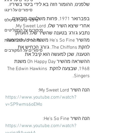
סיפורים על 'ג'ורג
שלפנינו, ההומור הזה בא לידי ביטוי בשיריו.
סיפורים על רינגו
בפברואר 1971, פחות משלושה חודשים 
סיפורים על הביטלס
אחרי שיצא השיר שלו, My Sweet Lord, 
סיפורים על התקליטים
נתבע ג'ורג' בטענה שהשיר שלו, הועתק 
מהשיר He's So Fine משנת 1962, שביצעה 
סיפורים על ההופעות
להקת The Chiffons. ג'ורג' הכחיש את 
סיפורים על המקורבים
הטענה, שכן למעשה הוא קיבל את 
ההשראה מהשיר Oh Happy Day משנת 
1968, שבצעה להקת The Edwin Hawkins 
Singers.
הנה השיר My Sweet Lord:
https://www.youtube.com/watch?
v=SP9wms6oEMo
הנה השיר He's So Fine:
https://www.youtube.com/watch?