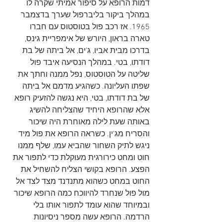
דמות הרופא על סיפור אמיתי שקרה לו 
במהלך ביקור בליברפול שערך בדצמבר 
1965. אז רכב פול בטוסטוס עם חברו 
טארה בראון, היורש של אימפריית גינס, 
בדרכו מבית אביו, ג'ים, אל ביתה של בת 
דודתו, בטי. במהלך הנסיעה איבד פול 
שליטה על הטוסטוס, נפל ממנה וחתך את 
שפתו העליונה. כשהגיע מדמם אל ביתה 
של בת דודתו, בטי, היא נגשה להזעיק רופא 
אלא שהרופא היחיד שהצליחה להשיג 
באותה שעת לילה מאוחרת היה שיכור 
והסריח מג'ין. כשראה הרופא את פול מיד 
ניגש לתיק השחור שהביא עמו, שלף ממנו 
חוט ומחט כירורגית מעוקלת כדי לתפור את 
הפצע. הרופא בקושי הצליח להשחיל את 
החוט במחט כשהוא מתנדנד מצד לצד אל 
מול פול שנחרד להיווכח כמה הרופא שיכור 
ובמיוחד שהוא עומד לתפור אותו בלי 
הרדמה. הרופא עשה מספר ניסיונות 