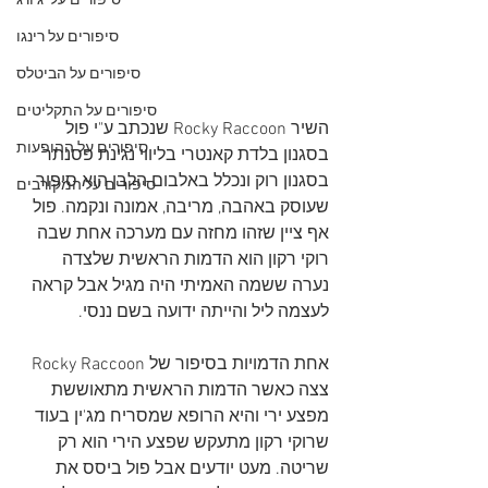
סיפורים על 'ג'ורג
סיפורים על רינגו
סיפורים על הביטלס
סיפורים על התקליטים
השיר Rocky Raccoon שנכתב ע"י פול 
סיפורים על ההופעות
בסגנון בלדת קאנטרי בליווי נגינת פסנתר 
בסגנון רוק ונכלל באלבום הלבן הוא סיפור 
סיפורים על המקורבים
שעוסק באהבה, מריבה, אמונה ונקמה. פול 
אף ציין שזהו מחזה עם מערכה אחת שבה 
רוקי רקון הוא הדמות הראשית שלצדה 
נערה ששמה האמיתי היה מגיל אבל קראה 
לעצמה ליל והייתה ידועה בשם ננסי.
אחת הדמויות בסיפור של Rocky Raccoon 
צצה כאשר הדמות הראשית מתאוששת 
מפצע ירי והיא הרופא שמסריח מג'ין בעוד 
שרוקי רקון מתעקש שפצע הירי הוא רק 
שריטה. מעט יודעים אבל פול ביסס את 