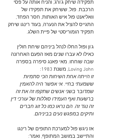
תפקידה שיחק ג'ורג', והניח אותה על פסי 
הרכבת. פול, ששיחק את תפקידו של 
וואליאנט פול איש האותות, חסר הפחד, 
התגייס להציל את הנערה, בעוד רינגו שיחק 
תפקיד הומוריסטי של פיית השלג.
ג'ון ופול החלו לנהל ביניהם שיחת חולין 
כאילו לא עברו שנים מאז הפעם האחרונה 
שבה שוחחו. מאי פאנג סיפרה בספרה 
Loving John, משנת 1983:
זו הייתה אחת השיחות הכי סתמיות 
ששמעתי בחיי. אי אפשר היה להאמין 
שמדובר בשני אנשים שתקפו זה את זה 
ברשעות ואף העמידו סוללות של עורכי דין 
זה נגד זה. הם נראו כמו כל זוג חברים 
ותיקים במפגש נעים בביניהם.
אז ניגש פול למערכת התופים של רינגו 
והתיישב במושב המתופף, ואמר: