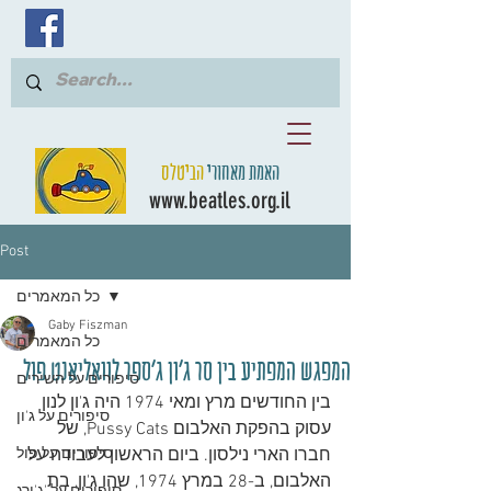
האמת מאחורי
הביטלס
www.beatles.org.il
Post
כל המאמרים
Gaby Fiszman
כל המאמרים
המפגש המפתיע בין סר ג'ון ג'ספר לוואליאנט פול
סיפורים על השירים
בין החודשים מרץ ומאי 1974 היה ג'ון לנון 
סיפורים על ג'ון
עסוק בהפקת האלבום Pussy Cats, של 
חברו הארי נילסון. ביום הראשון לעבודה על 
סיפורים על פול
האלבום, ב-28 במרץ 1974, שהו ג'ון, בת 