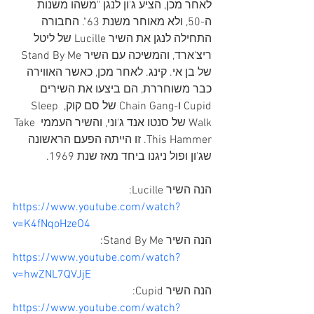
לאחר מכן, הציע ג'ון לנגן "משהו משנות 
ה-50, ולא מאוחר משנת 63". החבורה 
התחילה לנגן את השיר Lucille של ליטל 
ריצ'ארד, והמשיכה עם השיר Stand By Me 
של בן אי. קינג. לאחר מכן, כאשר האווירה 
כבר משוחררת, הם ביצעו את השירים 
Cupid ו-Chain Gang של סם קוק, Sleep 
Walk של סנטו אנד ג'וני, והשיר העממי Take 
This Hammer. זו הייתה הפעם הראשונה 
שג'ון ופול ניגנו ביחד מאז שנת 1969.
הנה השיר Lucille:
https://www.youtube.com/watch?
v=K4fNqoHzeO4
הנה השיר Stand By Me:
https://www.youtube.com/watch?
v=hwZNL7QVJjE
הנה השיר Cupid:
https://www.youtube.com/watch?