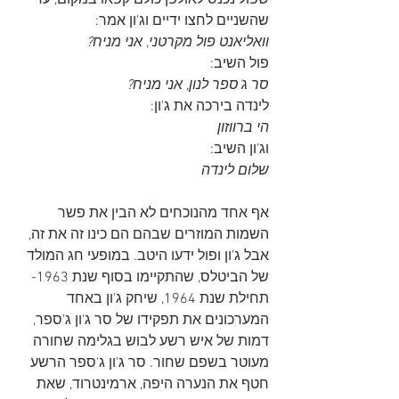
שפול נכנס לאולפן כולם קפאו במקום, עד 
שהשניים לחצו ידיים וג'ון אמר:
וואליאנט פול מקרטני, אני מניח?
פול השיב:
סר ג'ספר לנון, אני מניח?
לינדה בירכה את ג'ון:
הי ברווזון
וג'ון השיב:
שלום לינדה
אף אחד מהנוכחים לא הבין את פשר 
השמות המוזרים שבהם הם כינו זה את זה, 
אבל ג'ון ופול ידעו היטב. במופעי חג המולד 
של הביטלס, שהתקיימו בסוף שנת 1963-
תחילת שנת 1964, שיחק ג'ון באחד 
המערכונים את תפקידו של סר ג'ון ג'ספר, 
דמות של איש רשע לבוש בגלימה שחורה 
מעוטר בשפם שחור. סר ג'ון ג'ספר הרשע 
חטף את הנערה היפה, ארמינטרוד, שאת 