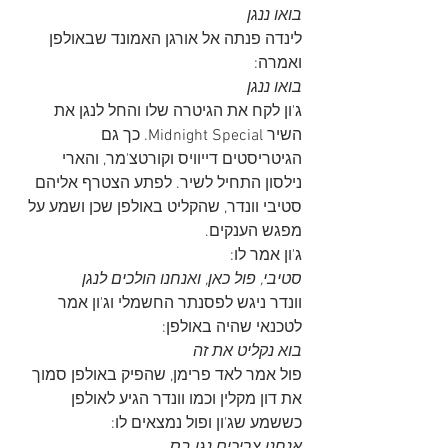
בואו ננגן
לינדה פנתה אל אורגן האמונד שבאולפן 
ואמרה:
בואו ננגן
ג'ון לקח את הגיטרה שלו והחל לנגן את 
השיר Midnight Special. כך גם 
הגיטריסטים דייוויס וקורטצ'מר, והארי 
נילסון התחיל לשיר. לפתע הצטרף אליהם 
סטיבי וונדר, שהקליט באולפן שכן ושמע על 
מפגש הענקים.
ג'ון אמר לו:
סטיבי, פול כאן, ואנחנו הולכים לנגן
וונדר ניגש לפסנתר החשמלי וג'ון אמר 
לטכנאי שהיה באולפן:
בוא נקליט את זה
פול אמר לאד פרימן, שהפיק באולפן סמוך 
את דון מקלין וכמו וונדר הגיע לאולפן 
כששמע שג'ון ופול נמצאים לו: