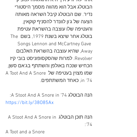
אחד לא יודע איך היא התגלגלה למפיקי 
הבוטלג אבל הוא מהווה מסמך היסטורי 
נדיר. שם הבוטלג קיבל השראה מאותה 
הצעה של ג'ון לוונדר להסניף קוקאין, 
והעטיפה שלו עוצבה בהשראת עטיפת 
בוטלג אחר שיצא בשנת 1979, בשם The 
Songs Lennon and McCartney Gave 
Away, שהיא עוצבה בהשראת האלבום 
Revolver. למרות שהסקסופוניסט בובי קיז 
הכחיש שנכח באולפן והשתתף בג'אם סשן, 
שמו מצוין בעטיפה של A Toot And A Snore 
in '74, כאחד המשתתפים. 
הנה הבוטלג A Stoot And A Snore in '74:
https://bit.ly/38O85Ax
הנה תוכן הבוטלג A Stoot And A Snore in 
'74:
A Toot and a Snore