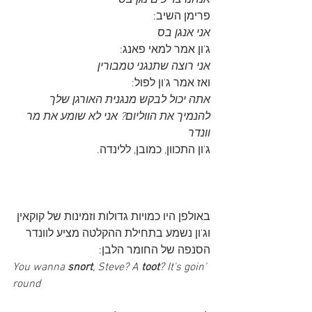
אנחנו צריכים נגן בס
פרימן השיב:
אני אנגן בס
ג'ון אמר למאי פאנג:
אני רוצה שתנגני טמבורין
ואז אמר ג'ון לפול:
אתה יכול לבקש מנגנית האורגן שלך 
להנמיך את הווליום? אני לא שומע את מר 
וונדר
ג'ון התכוון, כמובן, ללינדה.
באולפן היו כמויות גדולות וזמינות של קוקאין 
וג'ון נשמע בתחילת ההקלטה מציע לוונדר 
הסנפה של החומר הלבן:
You wanna 
snort
, Steve? A 
toot
? It's goin' 
round