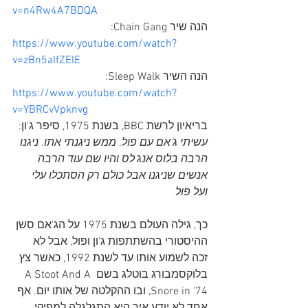
v=n4Rw4A7BDQA
הנה שיר Chain Gang:
https://www.youtube.com/watch?
v=zBn5aIfZElE
הנה השיר Sleep Walk:
https://www.youtube.com/watch?
v=YBRCvVpknvg
בריאיון לרשת BBC, בשנת 1975, סיפר ג'ון:
עשיתי ג'אם עם פול. ממש ניגנתי אתו. ניגנו 
הרבה בלוס אנג'לס והיו שם עוד הרבה 
אנשים שניגנו אבל כולם רק הסתכלו עלי 
ועל פול
כך, גילה העולם בשנת 1975 על הג'אם סשן 
ההיסטורי בהשתתפות ג'ון ופול, אבל לא 
זכה לשמוע אותו עד לשנת 1992, כאשר צץ 
בלוקסמבורג בוטלג בשם A Stoot And A 
Snore in '74, ובו ההקלטה של אותו יום. אף 