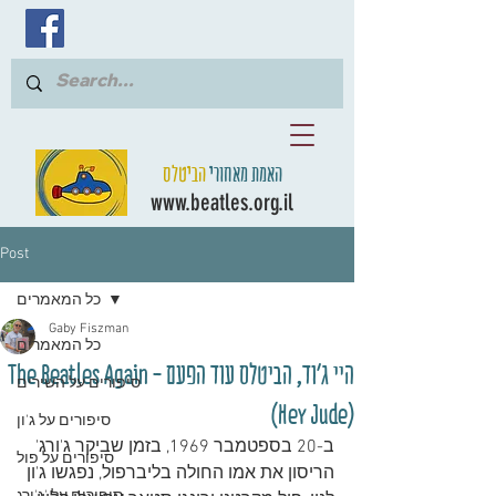
האמת מאחורי
הביטלס
www.beatles.org.il
Post
כל המאמרים
Gaby Fiszman
כל המאמרים
היי ג'וד, הביטלס עוד הפעם - The Beatles Again
סיפורים על השירים
(Hey Jude)
סיפורים על ג'ון
ב-20 בספטמבר 1969, בזמן שביקר ג'ורג' 
סיפורים על פול
הריסון את אמו החולה בליברפול, נפגשו ג'ון 