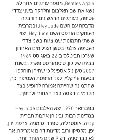
Beatles Again, מספר עותקים אחר לא 
נשא את שם האלבום והלהקה בשני צדדי 
עטיפה, בעותקים הראשונים הודבקה 
מדבקה עם השם Hey Jude, ובמרבית 
העותקים הודפס השם Hey Jude. יצוין 
ששתי התמונות שמוצגות בשני צדדי 
העטיפה צולמו בסשן הצילומים האחרון 
שערכו הביטלס ב-22 באוגוסט 1969, 
בביתו של ג'ון, טיטנהורסט פארק. בשנת 
2007 טען ניל אספינל כי שתיהן הוחלפו 
בטעות ע"י קליין לפני הדפסת העטיפה, כך, 
שהתמונה שהייתה אמורה להופיע בצד 
הקדמי הודפסה בצד האחורי ולהיפך.
בפברואר 1970 יצא האלבום Hey Jude 
במדינות רבות, וביניהן ארצות הברית, 
קנדה, אוסטרליה, ספרד, גרמניה, צרפת, יוון, 
יפן, מקסיקו ורוב מדינות דרום אמריקה, אך 
לא בבריטניה. רק 9 שנים מאוחר יותר, 