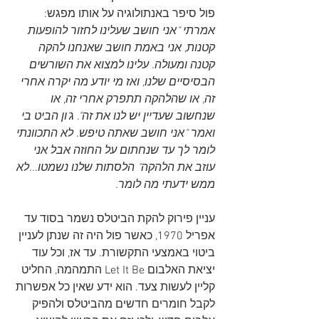
פול סיפר באנתולוגיה על אותו מפגש:
אמרתי "אני חושב שעלינו לחזור להופעות 
קטנות, אני באמת חושב שאנחנו להקה 
קטנה ומעולה. עלינו למצוא את השורשים 
הבסיסיים שלנו, ואז מי יודע מה יקרה אחרי 
זה, או שהלהקה תתפרק אחרי זה, או 
שנחשוב שעדיין יש לנו את זה". ג'ון הביט בי 
ואמר "אני חושב שאתה טיפש. לא התכוונתי 
לומר לך עד שנחתום על החוזה אבל אני 
עוזב את הלהקה" הלסתות שלנו נשמטו...לא 
ממש ידעתי מה לומר. 
עניין פירוק להקת הביטלס נשמר בסוד עד 
אפריל 1970, כאשר פול היה זה שנתן לעניין 
ביטוי באמצעי התקשורת. עד אז, וכל עוד 
יציאת האלבום Let It Be התמהמה, החליט 
קליין לעשות צעד. הוא ידע שאין כל אפשרות 
לקבל חומרים חדשים מהביטלס ולהפיק 