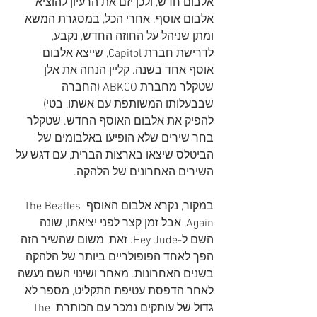
אלבום חדש, ולכן יזם את הרעיון להוציא 
אלבום אוסף. אחרי הכל, במסגרת המשא 
ומתן שניהל על החוזה החדש, נקבע, 
לדרישת חברת Capitol, שייצא אלבום 
אוסף אחד בשנה. קליין הנחה את אלן 
שטקלר מחברת ABKCO (החברה 
שבבעלותו המשותפת עם אשתו, בטי) 
להפיק את אלבום האוסף החדש. שטקלר 
בחר שירים שלא הופיעו באלבומים של 
הביטלס שיצאו בארצות הברית, עם דגש על 
השירים האחרונים של הלהקה. 
במקור, נקרא אלבום האוסף The Beatles 
Again, אבל זמן קצר לפני יציאתו, שונה 
השם ל-Hey Jude. זאת, משום שהשיר הזה 
הפך לאחד הפופולריים ביותר של הלהקה 
בשנים האחרונות. מאחר ושינוי השם נעשה 
לאחר הדפסת עטיפת התקליט, מספר לא 
גדול של עותקים נמכר עם הכותרת The 