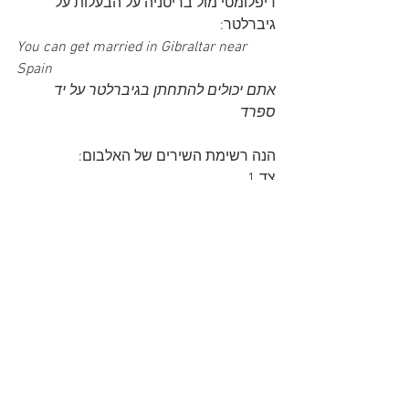
דיפלומטי מול בריטניה על הבעלות על 
גיברלטר:
You can get married in Gibraltar near 
Spain
אתם יכולים להתחתן בגיברלטר על יד 
ספרד
הנה רשימת השירים של האלבום:
צד 1
Can't Buy Me Love
I Should Have Known Better
Paperback Writer
Rain
Lady Madonna
Revolution
צד 2
Hey Jude
Old Brown Shoe
Don't Let Me Down