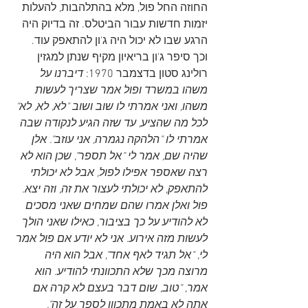
החוזה החל פול, מלא בהתלהבות, להעלות 
יזמות חדשות עבור הביטלס. זה בדיוק היה 
הרגע שבו לא יכול היה ג'ון להתאפק עוד. 
וכך סיפר ג'ון בריאיון מקיף שנתן למגזין 
רולינג סטון בדצמבר 1970: 
דיברנו על 
משהו במשרד ופול אמר שצריך לעשות 
משהו, ואני אמרתי לו שוב ושוב "לא, לא, לא" 
לכל מה שהציע, עד שזה הגיע לנקודה שבה 
אמרתי לו "הלהקה נגמרה, אני עוזב". אלן 
שהיה שם, אמר לי "אל תספר", שכן הוא לא 
רצה שאספר אפילו לפול, אבל לא יכולתי 
להתאפק, לא יכולתי לעצור את זה, וזה יצא. 
פול ואלן אמרו שהם שמחים שאני מסכים 
לא להודיע ​​על כך בציבור, כאילו שאני הולך 
לעשות מזה אירוע. אני לא יודע אם פול אמר 
לי, "אל תגיד לאף אחד", אבל הוא היה 
מרוצה מכך שלא התכוונתי להודיע. הוא 
אמר, "טוב, שום דבר בעצם לא קרה אם 
אתה לא באמת מתכוון לספר על זה".