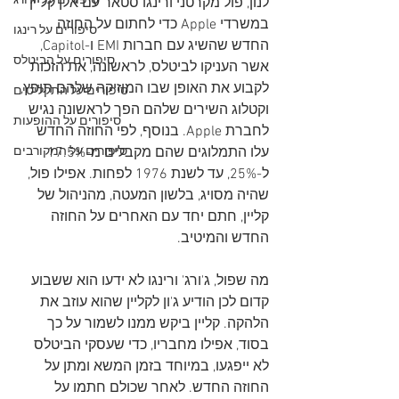
סיפורים על 'ג'ורג
לנון, פול מקרטני ורינגו סטאר עם אלן קליין 
במשרדי Apple כדי לחתום על החוזה 
סיפורים על רינגו
החדש שהשיג עם חברות EMI ו-Capitol, 
סיפורים על הביטלס
אשר העניקו לביטלס, לראשונה, את הזכות 
לקבוע את האופן שבו המוזיקה שלהם תופץ, 
סיפורים על התקליטים
וקטלוג השירים שלהם הפך לראשונה נגיש 
סיפורים על ההופעות
לחברת Apple. בנוסף, לפי החוזה החדש 
עלו התמלוגים שהם מקבלים מ-17.5% 
סיפורים על המקורבים
ל-25%, עד לשנת 1976 לפחות. אפילו פול, 
שהיה מסויג, בלשון המעטה, מהניהול של 
קליין, חתם יחד עם האחרים על החוזה 
החדש והמיטיב.
מה שפול, ג'ורג' ורינגו לא ידעו הוא ששבוע 
קדום לכן הודיע ג'ון לקליין שהוא עוזב את 
הלהקה. קליין ביקש ממנו לשמור על כך 
בסוד, אפילו מחבריו, כדי שעסקי הביטלס 
לא ייפגעו, במיוחד בזמן המשא ומתן על 
החוזה החדש. לאחר שכולם חתמו על 