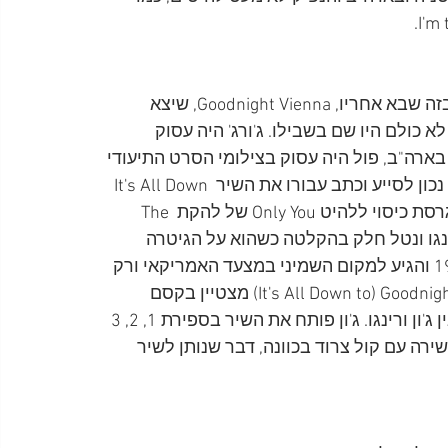
רינגו רצה לשחזר את ההצלחה של האלבום Ringo גם בזה שבא אחריו, Goodnight Vienna, שיצא 
עם לא כולם היו שם בשבילו. ג'ורג' היה עסוק 
כנון סיבוב הופעות בארה"ב, פול היה עסוק בצילומי הסרט התיעודי 
One Hand Clapping יחד עם להקתו ווינגס, ורק ג'ון היה נכון לסייע וכתב עבורו את השיר It's All Down 
to) Goodnight Vienna). כמו כן, לאחר שהציע לו לבצע גרסת כיסוי ללהיט Only You של להקת The 
ור רינגו ונטל חלק בהקלטה כשהוא על הגיטרה 
האקוסטית. האלבום Goodnight Vienna יצא בשנת 1974 והגיע למקום השמיני במצעד האמריקאי ורק 
למקום ה-30 בבריטניה. עם זאת, שיר הנושא, It's All Down to) Goodnight Vienna) מצטיין בקסם 
מיוחד ובשמחה משותפת בזכות הידידות המדהימה שבין ג'ון ורינגו. ג'ון פותח את השיר בספירת 1, 2, 3 
מצטרף אל רינגו בשירה עם קול צרוד בכוונה, דבר שנותן לשיר 