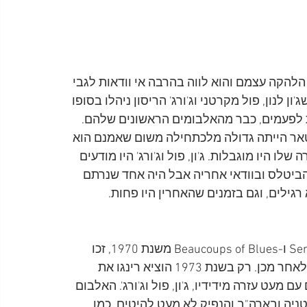
להקה עצמם והוא לווה בהרבה אי וודאות לגבי 
לנון, פול מקרטני וג'ורג' הריסון ניהלו בסופו 
ת לפעמים, כבר מהאלבומים הראשונים שלהם. 
טאר הייתה גדולה מלכתחילה משום שאמנם הוא 
ו היו מוגבלות. ג'ון, פול וג'ורג' היו מודעים 
 הביטלס ובוודאי אחריה אבל היה אחד שנרתם 
רגילים, וגם בזמנים שהאחרין היו פחות.
שני האלבומים הראשונים של רינגו, Sentimental Journey ו-Beaucoups of Blues משנת 1970, זכו 
להצלחה מאד מוגבלת, דבר שגרם לעצירה בשנתיים שלאחר מכן. רק בשנת 1973 הוציא רינגו את 
פך למצליח ביותר שלו, Ringo, והפעם עם מעט עזרה מידידיו, ג'ון, פול וג'ורג'. האלבום 
יה ובארה"ב והנפיק לא מעט להיטים, כמו 