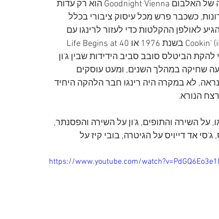
הנכונות של ג'ון לסייע לרינגו בכל פעם שביקש, והמקרה של האלבום Goodnight Vienna הוא רק עדות 
ונות, כשכבר פרש מכל עיסוק ציבורי בכלל 
הגיע לאולפן ההקלטות כדי לעזור לרינגו עם 
שירים חדשים שכתב עבורו כמו (Cookin' (in the Kitchen of Love בשנת 1976 או Life Begins at 40 
 חברי להקת הביטלס סובב סביב הידידות שבין ג'ון 
 ידעה שחיקה במהלך השנים, ומעט עוסקים 
הנראה, לא במקרה היה רינגו חבר הלהקה היחיד 
רצח הנורא.
ו, על השירה והתופים, ג'ון על השירה והפסנתר, 
'סי אד דייויס על הגיטרה, בובי קיז על 
https://www.youtube.com/watch?v=PdGQ6Eo3e1