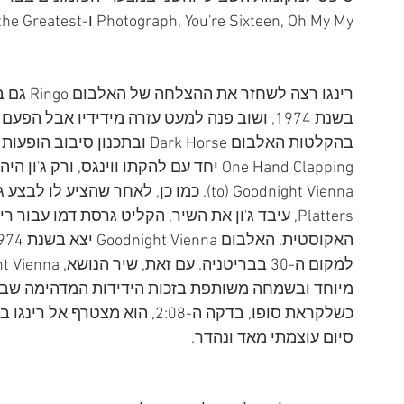
Photograph, You're Sixteen, Oh My My ו-I'm the Greatest.
בשנת 1974, ושוב פנה למעט עזרה מידידיו אבל הפ
בהקלטות האלבום Dark Horse ובת
Platters, עיבד ג'ון את השיר, הקליט גרסת דמו עב
כשלקראת סופו, בדקה ה-2:08, הוא 
סיום עוצמתי מאד ונהדר.