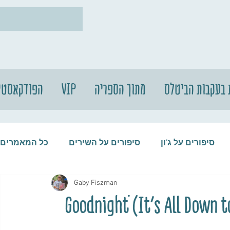
 בעקבות הביטלס
מתוך הספריה
VIP
הפודקאסטי
סיפורים על ג'ון
סיפורים על השירים
כל המאמרים
Gaby Fiszman
עות
סיפורים על התקליטים
סיפורים על הביטלס
הידידות המופלאה בין ג'ון לרינגו - (It's All Down to) Goodnightֹׁׂׂׂ