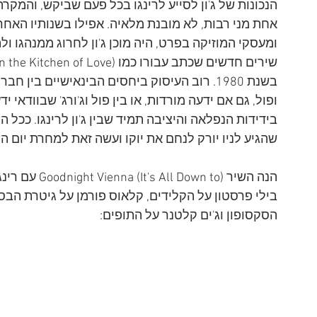
אחת מני רבות, לא מובנת מלאיה. אפילו בשנותיו האחר
ומעסקי המוזיקה בפרט, היה מוכן ג'ון לחרוג ממנהגו ול
בשנת 1980. רוב העיסוק ביחסים הבינאישיים בין
ופול, גם אם ידעה מורדות, או בין פול וג'ורג' שבוודאי
בידידות הנפלאה והיציבה תמיד שבין ג'ון לרינגו. ככל 
שהגיע לניו יורק לנחם את יוקו ועשה זאת למחרת יום ה
הנה השיר 
(It's All Down to) Goodnight Vienna
 עם רינג
בילי פרסטון על הקלידים, קלאוס פורמן על גיטרת הבס, ג
הסקסופון וג'ים קלטנר על התופים:
I