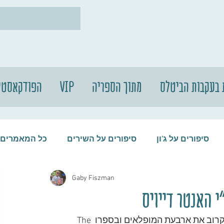
 בעקבות הביטלס
מתוך הספריה
VIP
הפודקאסטי
סיפורים על ג'ון
סיפורים על השירים
כל המאמרים
Gaby Fiszman
עות
סיפורים על התקליטים
סיפורים על הביטלס
י האנטר דייויס
האנטר דייויס, הביוגרף הרשמי של הביטלס, הכיר די מקרוב את ארבעת המופלאים ובספרו The 