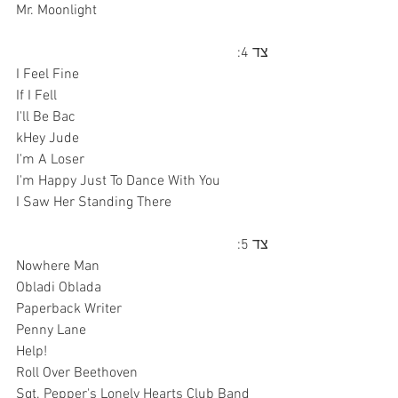
Mr. Moonlight
צד 4:
I Feel Fine
If I Fell
I'll Be Bac
kHey Jude
I'm A Loser
I'm Happy Just To Dance With You
I Saw Her Standing There
צד 5:
Nowhere Man
Obladi Oblada
Paperback Writer
Penny Lane
Help!
Roll Over Beethoven
Sgt. Pepper's Lonely Hearts Club Band