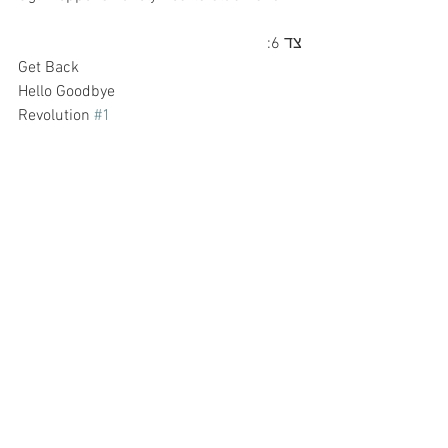
צד 6:
Get Back
Hello Goodbye
Revolution 
#1
Here Comes The Sun
I'll Follow The Sun
Imagine
Honey Don't
צד 7:
We Can Work It Out
With A Little Help From My Friends
Yellow Submarine
Baby, You're A Rich Man
You Can't Do That
You've Got To Hide Your Love Away
Maybe I'm Amazed