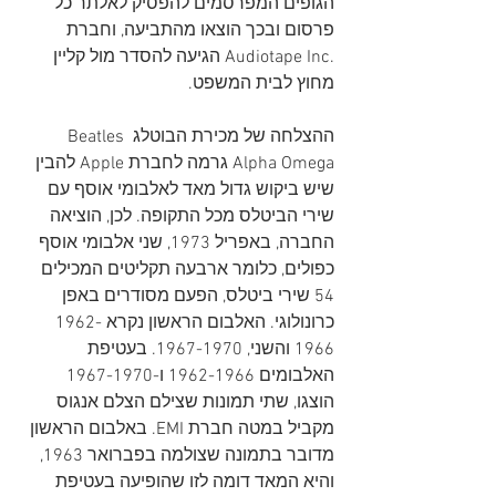
הגופים המפרסמים להפסיק לאלתר כל 
פרסום ובכך הוצאו מהתביעה, וחברת 
.Audiotape Inc הגיעה להסדר מול קליין 
מחוץ לבית המשפט.
ההצלחה של מכירת הבוטלג Beatles 
Alpha Omega גרמה לחברת Apple להבין 
שיש ביקוש גדול מאד לאלבומי אוסף עם 
שירי הביטלס מכל התקופה. לכן, הוציאה 
החברה, באפריל 1973, שני אלבומי אוסף 
כפולים, כלומר ארבעה תקליטים המכילים 
54 שירי ביטלס, הפעם מסודרים באפן 
כרונולוגי. האלבום הראשון נקרא 1962-
1966 והשני, 1967-1970. בעטיפת 
האלבומים 1962-1966 ו-1967-1970 
הוצגו, שתי תמונות שצילם הצלם אנגוס 
מקביל במטה חברת EMI. באלבום הראשון 
מדובר בתמונה שצולמה בפברואר 1963, 
והיא המאד דומה לזו שהופיעה בעטיפת 