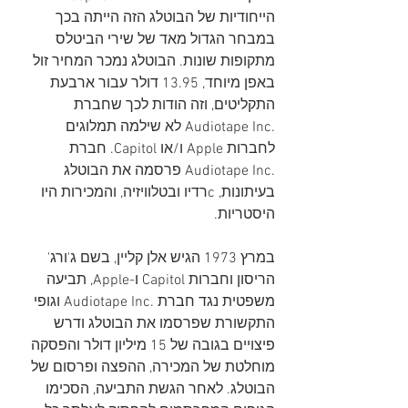
הייחודיות של הבוטלג הזה הייתה בכך 
במבחר הגדול מאד של שירי הביטלס 
מתקופות שונות. הבוטלג נמכר המחיר זול 
באפן מיוחד, 13.95 דולר עבור ארבעת 
התקליטים, וזה הודות לכך שחברת 
.Audiotape Inc לא שילמה תמלוגים 
לחברות Apple ו/או Capitol. חברת 
.Audiotape Inc פרסמה את הבוטלג 
בעיתונות, cרדיו ובטלוויזיה, והמכירות היו 
היסטריות.
במרץ 1973 הגיש אלן קליין, בשם ג'ורג' 
הריסון וחברות Capitol ו-Apple, תביעה 
משפטית נגד חברת .Audiotape Inc וגופי 
התקשורת שפרסמו את הבוטלג ודרש 
פיצויים בגובה של 15 מיליון דולר והפסקה 
מוחלטת של המכירה, ההפצה ופרסום של 
הבוטלג. לאחר הגשת התביעה, הסכימו 