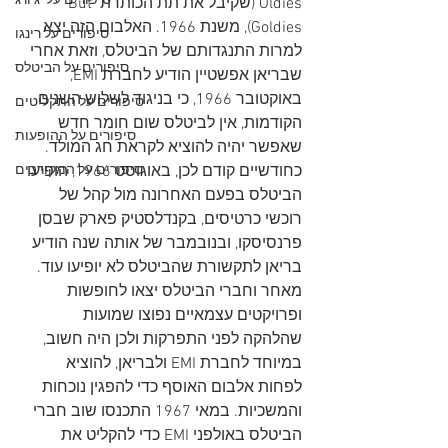
סיפורים על 'ג'ורג
Oldies (שקיבל את תת הכותרת But 
Goldies), משנת 1966. האלבום הזה יצא 
סיפורים על רינגו
למרות התנגדותם של הביטלס, וזאת אחרי 
סיפורים על הביטלס
שבריאן אפשטיין הודיע ​​לחברת EMI, 
באוקטובר 1966, כי בניגוד לשלוש השנים 
סיפורים על התקליטים
הקודמות, אין לביטלס שום חומר חדש 
סיפורים על ההופעות
שאפשר יהיה להוציא לקראת חג המולד. 
כחודשיים קודם לכן, באוגוסט 1966, הופיעו 
סיפורים על המקורבים
הביטלס בפעם האחרונה מול קהל של 
רוכשי כרטיסים, בקנדלסטיק פארק שבסן 
פרנסיסקו, ובנובמבר של אותה שנה הודיע 
בריאן לתקשורת שהביטלס לא יופיעו עוד. 
מאחר וחברי הביטלס יצאו לחופשות 
ופרויקטים עצמאיים נפוצו שמועות 
שהלהקה לפני התפרקות ולכן היה חשוב, 
במיוחד לחברת EMI ולבריאן, להוציא 
לפחות אלבום האוסף כדי להפגין נוכחות 
והמשכיות. במאי 1967 התכנסו שוב חברי 
הביטלס באולפני EMI כדי להקליט את 