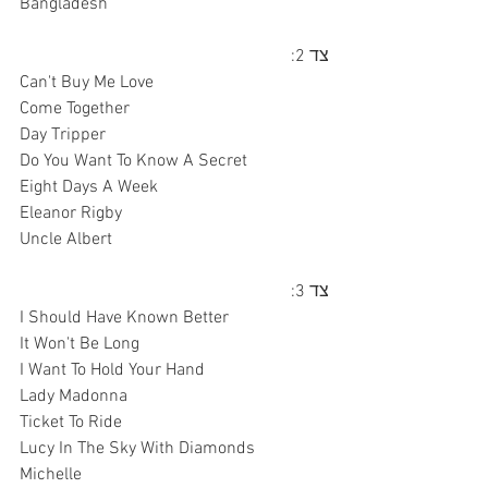
Bangladesh
צד 2:
Can't Buy Me Love
Come Together
Day Tripper
Do You Want To Know A Secret
Eight Days A Week
Eleanor Rigby
Uncle Albert
צד 3:
I Should Have Known Better
It Won't Be Long
I Want To Hold Your Hand
Lady Madonna
Ticket To Ride
Lucy In The Sky With Diamonds
Michelle