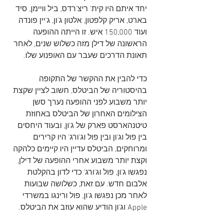
יחד איתם היו קית' ריצ'רדס, ביל וויימן, סיד 
בארט, אריק קלפטון, אלטון ג'ון, ג'יין פונדה 
ועוד 150,000 איש. זו הייתה ההופעה 
הראשונה של דילן מזה כשלוש שנים, לאחר 
תאונת הדרכים שעבר עם האופנוע שלו. 
כדי להבין את ההקשר של התקופה 
בהיסטוריה של הביטלס, חשוב לציין שקצת 
יותר משבוע לפני ההופעה נערך סשן 
הצילומים האחרון של הביטלס באחוזת 
טיטנהארסט פארק של ג'ון, ובעוד היחסים 
בין פול וג'ון ובין פול וג'ורג' היו קרירים 
ומרוחקים, הביטלס עדיין היו קיימים כלהקה 
וקצת יותר משבוע אחרי ההופעה של דילן, 
נפגשו ג'ון, פול וג'ורג' כדי לדון בהקלטת ​​
אלבום חדש. עם זאת, כשלושה שבועות 
לאחר מכן נפגשו ג'ון, פול ורינגו במשרדי 
Apple וג'ון הודיע שהוא עוזב את הביטלס.