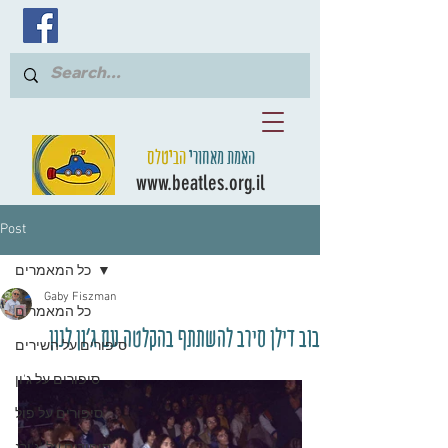
האמת מאחורי
הביטלס
www.beatles.org.il
Post
כל המאמרים
Gaby Fiszman
כל המאמרים
בוב דילן סירב להשתתף בהקלטה עם ג'ון לנון
סיפורים על השירים
סיפורים על ג'ון
סיפורים על פול