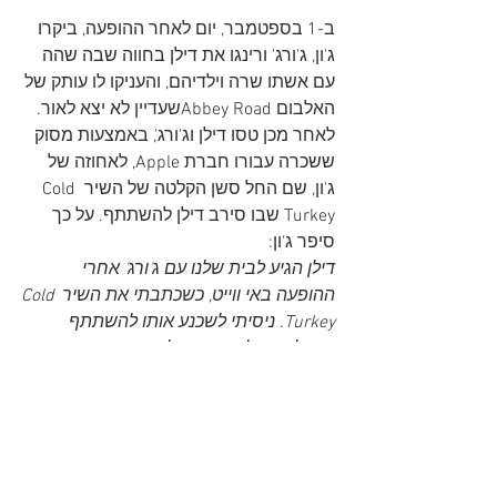
ב-1 בספטמבר, יום לאחר ההופעה, ביקרו 
ג'ון, ג'ורג' ורינגו את דילן בחווה שבה שהה 
עם אשתו שרה וילדיהם, והעניקו לו עותק של 
האלבום Abbey Roadשעדיין לא יצא לאור. 
לאחר מכן טסו דילן וג'ורג', באמצעות מסוק 
ששכרה עבורו חברת Apple, לאחוזה של 
ג'ון, שם החל סשן הקלטה של השיר Cold 
Turkey שבו סירב דילן להשתתף. על כך 
סיפר ג'ון:
דילן הגיע לבית שלנו עם ג'ורג' אחרי 
ההופעה באי ווייט, כשכתבתי את השיר Cold 
Turkey. ניסיתי לשכנע אותו להשתתף 
בהקלטה של השיר אבל אשתו הייתה 
בהריון או משהו והם היו צריכים לעזוב
כמה חבל!!!