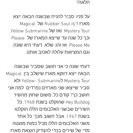
הלאה?
על פניו, סביר להניח שבשנה הבאה ייצא 
מארז Rubber Soul itj"f של Magical 
Mystery Tour  ואז של Yellow Submarine, 
וכך כל שנה עד שייצא המארז של Please 
Please Me. אז זהו, שלא. דעתי היא שונה, 
וגם המציאות עלולה לאכזב אותנו.
דעתי שונה כי אני חושב שסביר שבשנה 
הבאה ייצא דווקא מארז שישלב בין Magical 
Mystery Tour לYellow- Submarine ולא 
סביר שייצאו שני מארזים נפרדים. למה אני 
חושב כך? קודם כל, משום שחוץ מהשיר 
Hey Bulldog שהוקלט בשנת 1968, כל 
השירים שבשני האלבומים הללו הוקלטו 
בשנת 1967, אבל חשוב מכך: כל אחד 
משני האלבומים הללו מכיל כמות מועטה 
מדי של שירים בכדי להצדיק הוצאת מארז 