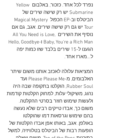
נפרד לכל אחד. כזכור, באלבום Yellow 
Submarine יש רק שישה שירים של 
הביטלס וב-EP הכפול Magical Mystery 
Tour יש גם רק שישה שירים. אגב, גם אם 
נוסיף את השירים All You Need is Love, 
Baby, You're a Rich Man ו-Hello, Goodbye 
הגענו ל-15 שירים בלבד שזו כמות יפה 
ל...מארז אחד.
המציאות עלולה לאכזב אותנו משום שיתר 
האלבומים, מ-Please Please Me ועד 
Rubber Soul, הוקלטו בתקופה שבה היה 
נהוג, משיקולי עלות, למחוק הקלטות קודמות 
ולעשות שימוש חוזר בסרטי ההקלטה. 
משום כך, אבדו טייקים רבים שלא נעשה 
בהם שימוש וגרסאות דמו שהוקלטו 
באולפן. אגב, באותו אפן אבדו הקלטות של 
הופעות רבות של הביטלס בטלוויזיה, למשל 