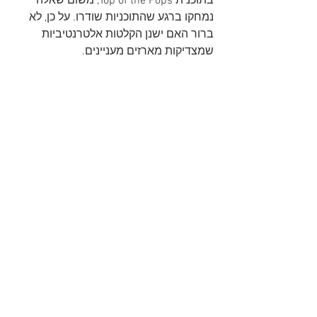
בתוכנית Top of the Pops, משום שאלה 
נמחקו ברגע שהתוכניות שודרו. על כן, לא 
ברור האם ישנן הקלטות אלטרנטיביות 
שמצדיקות מארזים מעניינים.
See All
Recent Posts