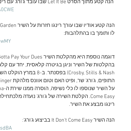
 הנה קטע מתוך הסרט Let It Be שבו עובד ג'ורג' עם רינגו על השיר Octopus's Garden:
9A0CWE
לו ותומך בו בהתלהבות:
howMY
בהקלטות של השיר וניגן בגיטרה קלאסית, יחד עם קלא
Crosby, Stills & Nash) בפ
Come Easy. הקלטת השירה של ג'ורג' נועדה מלכ
רינגו מבצע את השיר.
הנה השיר It Don't Come Easy בביצוע ג'ורג':
SsdBA