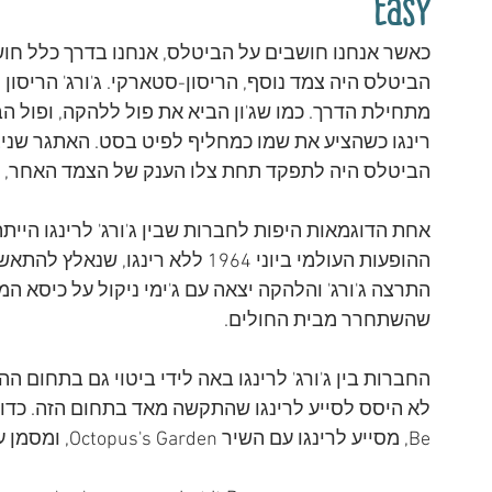
Easy
כאשר אנחנו חושבים על הביטלס, אנחנו בדרך כלל חוש
הביטלס היה צמד נוסף, הריסון-סטארקי. ג'ורג' הריסון 
מתחילת הדרך. כמו שג'ון הביא את פול ללהקה, ופול הביא
רינגו כשהציע את שמו כמחליף לפיט בסט. האתגר שני
הביטלס היה לתפקד תחת צלו הענק של הצמד האחר, לנ
אחת הדוגמאות היפות לחברות שבין ג'ורג' לרינגו הייתה
ההופעות העולמי ביוני 1964 ללא רי
התרצה ג'ורג' והלהקה יצאה עם ג'ימי ניקול על כיסא ה
שהשתחרר מבית החולים.
החברות בין ג'ורג' לרינגו באה לידי ביטוי גם בתחום הה
Be, מסייע לרינגו עם השיר Octopus's Garden, ומסמן עבור רינגו את האקורדים הנכונים על הפסנתר.