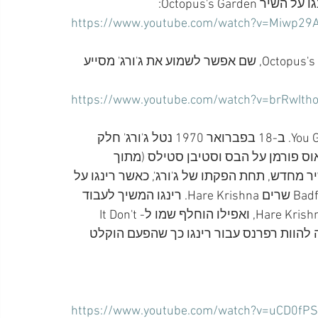
https://www.youtube.com/watch?v=Miwp2
הנה קטע אודיו שבו עורך רינגו חזרות על השיר Octopus's Garden, שם אפשר לשמוע את ג'ורג' מסייע 
https://www.youtube.com/watch?v=brRwIt
דוגמה נוספת היא מהקלטת השיר You Gotta Pay Your Dues. ב-18 בפברואר 1970 נטל ג'ורג' חלק 
וס פורמן על הבס וסטיבן סטילס (מתוך 
סנתר. ב-8 במרץ הוקלט השיר מחדש, תחת הפקתו של ג'ורג', כאשר רינגו על 
התופים, ג'ורג' שר, ופיט האם וטום אוונס מלהקת Badfinger שרים Hare Krishna. רינגו המשיך לעבוד 
על השיר שנוספו לו כלי נשיפה, הוסרה ממנו שירת ה-Hare Krishna, ואפילו הוחלף שמו ל-It Don't 
תחילה להוות רפרנס עבור רינגו כך שהפעם הוקלט 
https://www.youtube.com/watch?v=uCD0fP