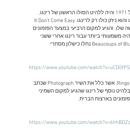
השיר It Don't Come Easy ראה אור כסינגל ב-9 באפריל 1971 והיה ללהיט הסולו הראשון של רינגו, 
כאשר ג'ורג', כמחווה של חברות, וויתר על חלקו בקרדיט והוא ניתן כולו רק לרינגו. It Don't Come Easy 
 שלו, והגיע למקום הרביעי במצעד הפזמונים 
היה משמעותי ביותר עבור רינגו אחרי ששני 
https://www.youtube.com/watch?v=uCD0fP
ב-24 בספטמבר 1973 יצא האלבום השלישי של רינגו, Ringo, אשר כלל את השיר Photograph שכתב 
בלהיט נוסף של רינגו שהגיע למקום השמיני 
זמונים בארצות הברית.
https://www.youtube.com/watch?v=6hhBDZ