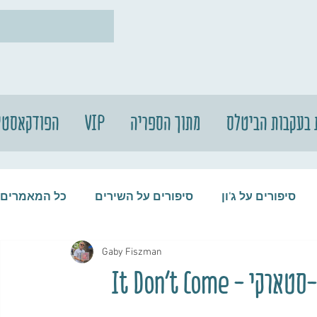
 בעקבות הביטלס
מתוך הספריה
VIP
הפודקאסטי
סיפורים על ג'ון
סיפורים על השירים
כל המאמרים
Gaby Fiszman
עות
סיפורים על התקליטים
סיפורים על הביטלס
זה לא הולך בקלות עבור הצמד הריסון-סטארקי - It Don't Come