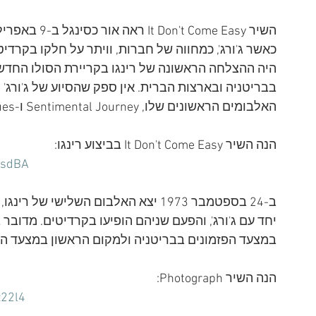
היה ההצלחה הראשונה של רינגו בקריירת הסולו החדשה
בבריטניה ובארצות הברית. אין ספק שהסיוע של ג'ורג' 
האלבומים הראשונים שלו, Sentimental Journey ו-Beaucoups of Blues נחלו כישלון מסחרי.
הנה השיר It Don't Come Easy בביצוע רינגו:
SsdBA
יחד עם ג'ורג', והפעם שניהם הופיעו בקרדיטים. מדובר 
במצעד הפזמונים בבריטניה ולמקום הראשון במצעד הפ
הנה השיר Photograph:
z22l4