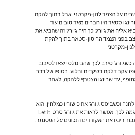
בים על הצמד לנון-מקרטני. אבל בתוך להקת 
ורינגו סטאר היו חברים מאד טובים עוד 
 אליה את ג'ורג', כך היה ג'ורג' זה שהביא את 
צב בפני הצמד הריסון-סטאר בתוך להקת 
ון-מקרטני.
 כשג'ורג' סירב לכך שהביטלס ייצאו לסיבוב 
נגו, שנאלץ להתאשפז עקב דלקת בשקדים ובלוע. בסופו של דבר 
מתופף, עד שרינגו הצטרף ללהקה, לאחר 
לחנה וכשביסס ג'ורג' את כישוריו כמלחין, הוא 
לא היסס לסייע לרינגו שהתקשה מאד בתחום הזה. כדוגמה לכך, אפשר לראות את ג'ורג' סרט Let It 