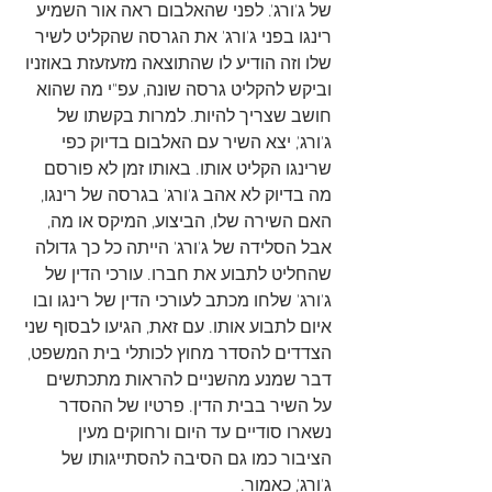
של ג'ורג'. לפני שהאלבום ראה אור השמיע 
רינגו בפני ג'ורג' את הגרסה שהקליט לשיר 
שלו וזה הודיע לו שהתוצאה מזעזעזת באוזניו 
וביקש להקליט גרסה שונה, עפ"י מה שהוא 
חושב שצריך להיות. למרות בקשתו של 
ג'ורג', יצא השיר עם האלבום בדיוק כפי 
שרינגו הקליט אותו. באותו זמן לא פורסם 
מה בדיוק לא אהב ג'ורג' בגרסה של רינגו, 
האם השירה שלו, הביצוע, המיקס או מה, 
אבל הסלידה של ג'ורג' הייתה כל כך גדולה 
שהחליט לתבוע את חברו. עורכי הדין של 
ג'ורג' שלחו מכתב לעורכי הדין של רינגו ובו 
איום לתבוע אותו. עם זאת, הגיעו לבסוף שני 
הצדדים להסדר מחוץ לכותלי בית המשפט, 
דבר שמנע מהשניים להראות מתכתשים 
על השיר בבית הדין. פרטיו של ההסדר 
נשארו סודיים עד היום ורחוקים מעין 
הציבור כמו גם הסיבה להסתייגותו של 
ג'ורג', כאמור. 