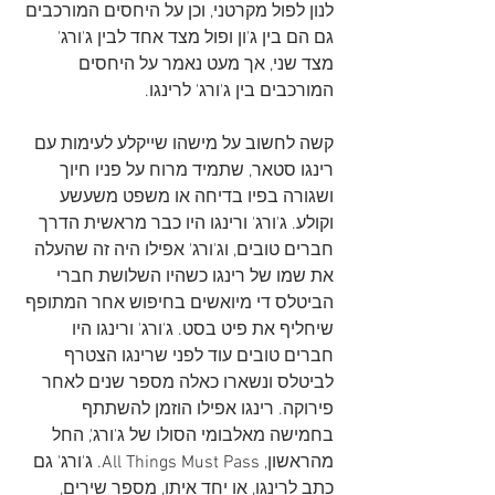
לנון לפול מקרטני, וכן על היחסים המורכבים 
גם הם בין ג'ון ופול מצד אחד לבין ג'ורג' 
מצד שני, אך מעט נאמר על היחסים 
המורכבים בין ג'ורג' לרינגו. 
קשה לחשוב על מישהו שייקלע לעימות עם 
רינגו סטאר, שתמיד מרוח על פניו חיוך 
ושגורה בפיו בדיחה או משפט משעשע 
וקולע. ג'ורג' ורינגו היו כבר מראשית הדרך 
חברים טובים, וג'ורג' אפילו היה זה שהעלה 
את שמו של רינגו כשהיו השלושת חברי 
הביטלס די מיואשים בחיפוש אחר המתופף 
שיחליף את פיט בסט. ג'ורג' ורינגו היו 
חברים טובים עוד לפני שרינגו הצטרף 
לביטלס ונשארו כאלה מספר שנים לאחר 
פירוקה. רינגו אפילו הוזמן להשתתף 
בחמישה מאלבומי הסולו של ג'ורג', החל 
מהראשון, All Things Must Pass. ג'ורג' גם 
כתב לרינגו, או יחד איתו, מספר שירים, 