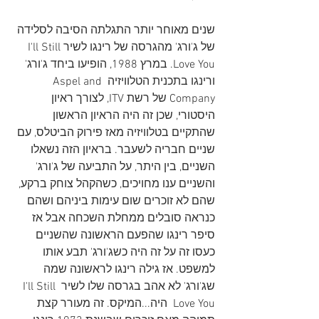
שנים מאוחר יותר התגלתה הסיבה לסלידה 
של ג'ורג' מהגרסה של רינגו לשירI'll Still 
Love You. במרץ 1988, הופיעו ביחד ג'ורג' 
ורינגו בתכנית הטלוויזיה Aspel and 
Company של רשת ITV, לצורך ראיון 
היסטורי, שכן זה היה הראיון הראשון 
שהתקיים בטלוויזיה מאז פירוק הביטלס, עם 
שניים חבריה לשעבר. בראיון הזה נשאלו 
השניים, בין היתר, על התביעה של ג'ורג' 
והשניים ענו מחויכים, כשהקהל צוחק ברקע, 
שהם לא זוכרים שום עימות ביניהם ושהם 
כנראה סובלים ממחלת השכחה אבל אז 
סיפר רינגו שהפעם הראשונה שהשניים 
כעסו זה על זה היה כשג'ורג' תבע אותו 
למשפט. אז גילה רינגו לראשונה שמה 
שג'ורג' לא אהב בגרסה שלו לשיר I'll Still 
Love You  היה...המיקס. זה מעורר קצת 