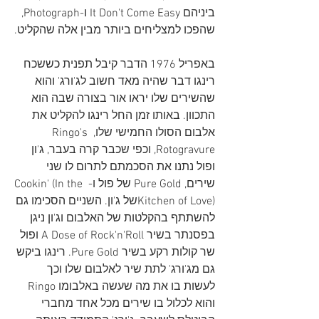
ביניהם It Don't Come Easy ו-Photograph, 
שהפכו למצליחים ביותר מבין אלה שהקליט.
באפריל 1976 הדבר קיבל תפנית כששכח 
רינגו דבר שהיה מאד חשוב לג'ורג' והוא 
שהשירים שלו יראו אור בצורה שבה הוא 
התכוון. באותו זמן החל רינגו להקליט את 
אלבום הסולו החמישי שלו, Ringo's 
Rotogravure, וכפי שכבר קרה בעבר, ג'ון 
ופול נתנו את הסכמתם לתרום לו שני 
שירים, Pure Gold של פול ו-
 Cookin' (In the 
Kitchen of Love)
של ג'ון. השניים הסכימו גם 
להשתתף בהקלטות של האלבום וג'ון ניגן 
בפסנתר בשיר A Dose of Rock'n'Roll ופול 
שר קולות רקע בשיר Pure Gold. רינגו ביקש 
גם מג'ורג' לתת שיר לאלבום שלו וכך 
לעשות בו את מה שעשה באלבומו Ringo 
והוא לכלול בו שירים מכל אחד מחברי 