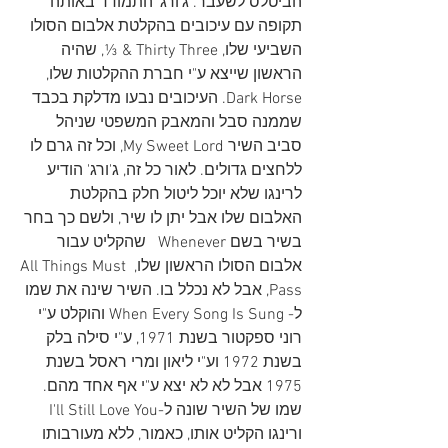
הביטלס לשעבר. ג'ורג' התמודד באותה 
תקופה עם עיכובים בהקלטת אלבום הסולו 
השביעי שלו, 
Thirty Three & ⅓
, שהיה 
הראשון שייצא ע"י חברת ההקלטות שלו, 
Dark Horse. העיכובים נבעו מדלקת בכבד 
שממנה סבל והמאבק המשפטי שניהל 
סביב השיר My Sweet Lord, וכל זה גרם לו 
ללחצים גדולים. לאור כל זה, ג'ורג' הודיע 
לרינגו שלא יוכל ליטול חלק בהקלטת 
האלבום שלו אבל יתן לו שיר, ולשם כך בחר 
בשיר בשם Whenever   שהקליט עבור 
אלבום הסולו הראשון שלו, All Things Must 
Pass, אבל לא נכלל בו. השיר שינה את שמו 
ל-
 When Every Song Is Sung
 והוקלט ע"י 
רוני ספקטור בשנת 1971, ע"י סילה בלק 
בשנת 1972 וע"י ליאון ומרי ראסל בשנת 
1975 אבל לא לא יצא ע"י אף אחד מהם. 
שמו של השיר שונה ל-I'll Still Love You 
ורינגו הקליט אותו, כאמור, ללא מעורבותו 