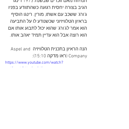
תמיהה מאם זוכרים שבשנת 1973 רינגו 
הגיב בצורה יחסית רגועה כשהתוודע בפניו 
ג'ורג' ששכב עם אשתו, מורין. רינגו הוסיף 
בראיון הטלוויזיוני שכשנודע לו על התביעה 
הוא אמר לג'ורג' שהוא יכול לתבוע אותו אם 
הוא רוצה אבל הוא עדיין תמיד יאהב אותו. 
הנה הראיון בתכנית הטלוויזיה Aspel and 
Company (ראו מדקה 15:10):
https://www.youtube.com/watch?
v=JQaqcLPAI_s&t=968s
הנה השירI'll Still Love You  בביצוע רינגו 
סטאר: 
https://www.youtube.com/watch?
v=8EWMbOTS_gQ