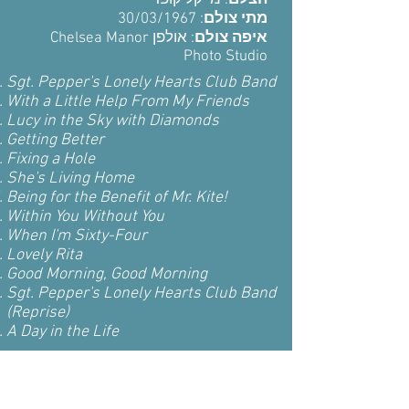
הצלם
: מייקל קופר
: 30/03/1967
מתי צולם
איפה צולם
: אולפן Chelsea Manor
Photo Studio
Sgt. Pepper's Lonely Hearts Club Band
With a Little Help From My Friends
Lucy in the Sky with Diamonds
Getting Better
Fixing a Hole
She's Living Home
Being for the Benefit of Mr. Kite!
Within You Without You
When I'm Sixty-Four
Lovely Rita
Good Morning, Good Morning
Sgt. Pepper's Lonely Hearts Club Band
(Reprise)
A Day in the Life
The Beatles (The White Album)