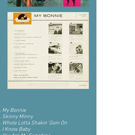
י
My Bonnie
Skinny Minny
Whole Lotta Shakin' Goin On
I Know Baby