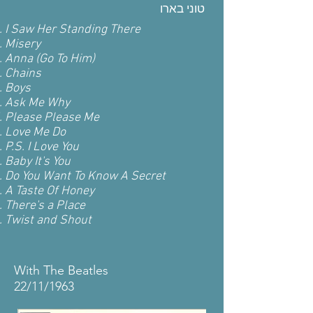
טוני בארו
I Saw Her Standing There
Misery
Anna (Go To Him)
Chains
Boys
Ask Me Why
Please Please Me
Love Me Do
P.S. I Love You
Baby It's You
Do You Want To Know A Secret
A Taste Of Honey
There's a Place
Twist and Shout
With The Beatles
22/11/1963