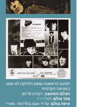
הפעם הראשונה ששם הלהקה לא מוצג
בעטיפה הקדמית
הצלם והמעצב
: רוברט פרימן
: 11/1965
מתי צולם
איפה צולם
: על יד אגם בולדרמר, סאריי