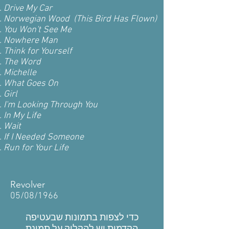
Drive My Car
Norwegian Wood (This Bird Has Flown)
You Won't See Me
Nowhere Man
Think for Yourself
The Word
Michelle
What Goes On
Girl
I'm Looking Through You
In My Life
Wait
If I Needed Someone
Run for Your Life
Revolver
05/08/1966
כדי לצפות בתמונות שבעטיפה