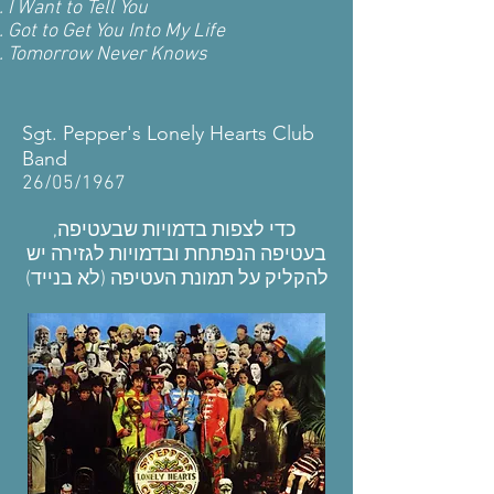
I Want to Tell You
Got to Get You Into My Life
Tomorrow Never Knows
Sgt. Pepper's Lonely Hearts Club
Band
26/05/1967
כדי לצפות בדמויות שבעטיפה,
בעטיפה הנפתחת ובדמויות לגזירה יש
להקליק על תמונת העטיפה (לא בנייד)