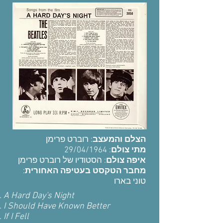
הצלם והמעצב
: רוברט פרימן
: 29/04/1964
מתי צולם
איפה צולם
: הסטודיו של
רוברט פרימן
:
מחבר הטקסט בעטיפה האחורית
טוני בארו
A Hard Day's Night
I Should Have Known Better
If I Fell