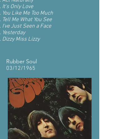
Act Naturally
It's Only Love
You Like Me Too Much
Tell Me What You See
I've Just Seen a Face
Yesterday
Dizzy Miss Lizzy
Rubber Soul
03/12/1965