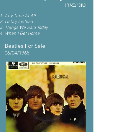
טוני בארו
Any Time At All
I'll Cry Instead
Things We Said Today
When I Get Home
Beatles For Sale
06/04/1965