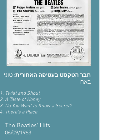
חבר הטקסט בעטיפה האחורית
: טוני
בארו
Twist and Shout
A Taste of Honey
Do You Want to Know a Secret?
There's a Place
The Beatles' Hits
06/09/1963