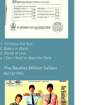
י
I'll Follow the Sun
Baby's in Black
Words of Love
I Don't Want to Spoil the Party
The Beatles Million Sellers
06/12/1965