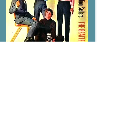
י
She Loves You