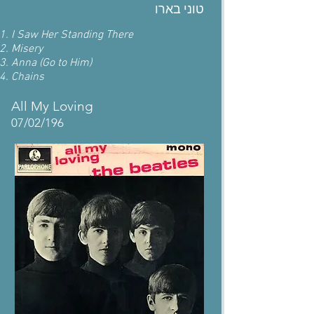
טוני בארו
I Saw Her Standing There
Misery
Anna (Go to Him)
Chains
All My Loving
07/02/196