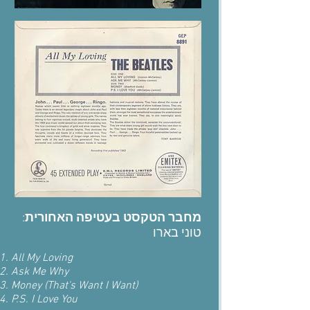
:
מחבר הטקסט בעטיפה האחורית
טוני בארו
All My Loving
Ask Me Why
Money (That's Want I Want)
P.S. I Love You