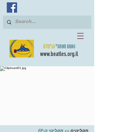
האמת מאחורי
הביטלס
www.beatles.org.il
תקליטי ה-EP
>>
תקליטים