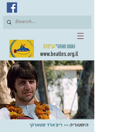
האמת מאחורי
הביטלס
www.beatles.org.il
היסטוריה
>>
ריצ'ארד סטארקי