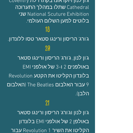
ג'ון לנון ויוקו אונו בקתדרלת Coventry
Cathedral שתלו במהלך התערוכה
National Scuture Exhibition שני
בלוטים למען השלום העולמי.
18
ג'ורג' הריסון ורינגו סטאר טסו ללונדון.
20
ג'ון לנון, ג'ורג' הריסון ורינגו סטאר
באולפנים 2 ו-3 של אולפני EMI
בלונדון הקליטו את הקטע Revolution
9 עבור האלבום The Beatles (האלבום
הלבן).
21
ג'ון לנון וג'ורג' הריסון ורינגו סטאר
באולפן 2 של אולפני EMI בלונדון
הקליטו את השיר Revolution 1 עבור