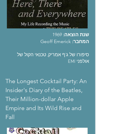
שנת הוצאה:
1969
המחבר:
Geoff Emerick
סיפורו של ג'ף אמריק, טכנאי הקול של
אולפני EMI
The Longest Cocktail Party: An
Insider's Diary of the Beatles,
Their Million-dollar Apple
Empire and Its Wild Rise and
Fall