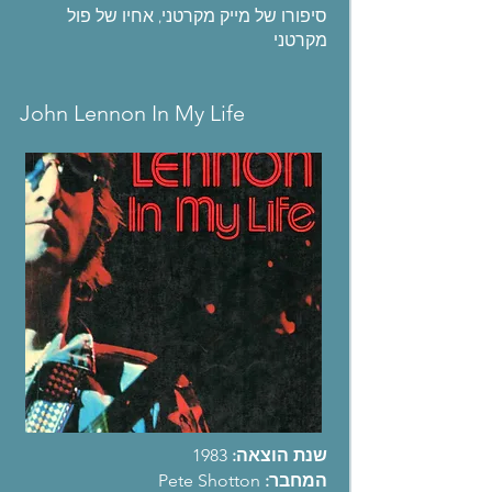
סיפורו של מייק מקרטני, אחיו של פול
מקרטני
John Lennon In My Life
שנת הוצאה:
1983
המחבר:
Pete Shotton