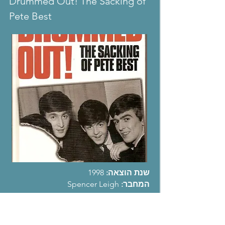
Drummed Out! The Sacking of
Pete Best
שנת הוצאה:
1998
המחבר:
Spencer Leigh
סיפורו של פיט בסט, המתופף לשעבר של
הביטלס