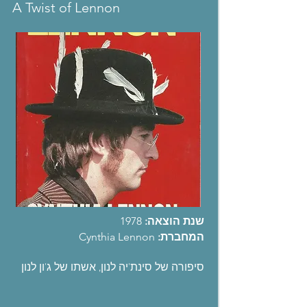
A Twist of Lennon
שנת הוצאה:
1978
המחברת:
Cynthia Lennon
סיפורה של סינת'יה לנון, אשתו של ג'ון לנון