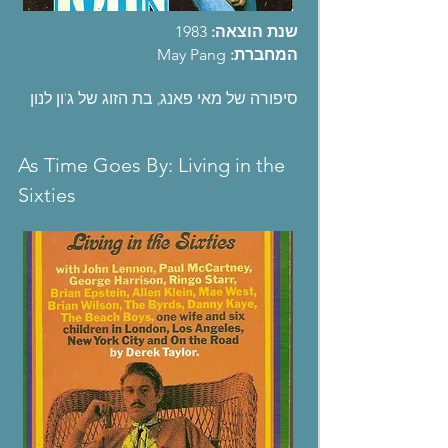
שנת הוצאה:
1983
המחברת:
May Pang
סיפורה של מאי פאנג, בת הזוג של ג'ון לנון
As Time Goes By: Living in the
Sixties