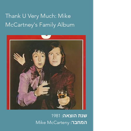
Thank U Very Much: Mike
McCartney's Family Album
שנת הוצאה:
1981
המחבר:
Mike McCarteny