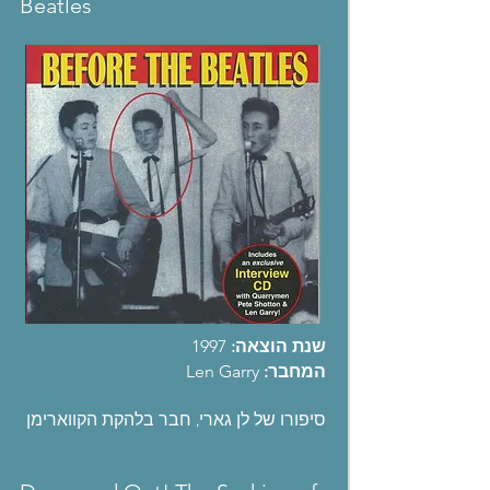
Beatles
שנת הוצאה:
1997
המחבר:
Len Garry
סיפורו של לן גארי, חבר בלהקת הקווארימן