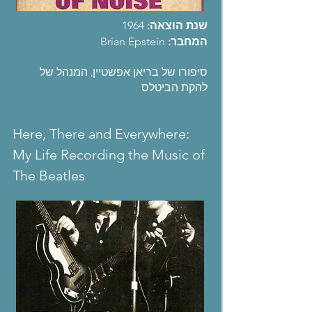
שנת הוצאה:
1964
המחבר:
Brian Epstein
סיפורו של בריאן אפשטיין, המנהל של
להקת הביטלס
Here, There and Everywhere:
My Life Recording the Music of
The Beatles