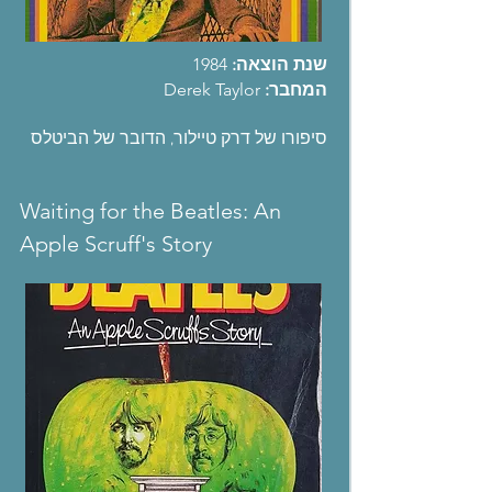
שנת הוצאה:
1984
המחבר:
Derek Taylor
סיפורו של דרק טיילור, הדובר של הביטלס
Waiting for the Beatles: An
Apple Scruff's Story