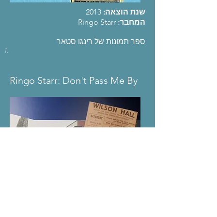
שנת הוצאה:
2013
המחבר:
Ringo Starr
ספר תמונות של רינגו סטאר
Ringo Starr: Don't Pass Me By