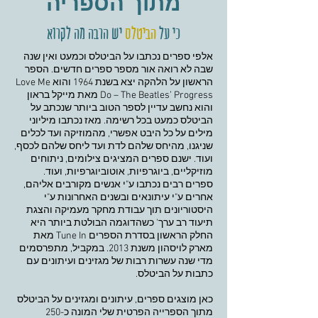
מתוך הספריה
כי על
הביטלס
יש הרבה מה לקרוא
אלפי ספרים נכתבו על הביטלס וכמעט ואין שנה
שבה לא רואה אור מספר ספרים חדשים. הספר
הראשון על הלהקה יצא בשנת 1964 והוא Love Me
Do – The Beatles’ Progress מאת מייקל בראון
והוא נחשב עדיין לספר הטוב ביותר שנכתב על
הביטלס כמעט בכל רשימה. מאז נכתבו מיליוני
מילים על כל היבט אפשרי, מהמוזיקה ועד לכלים
שניגנו, מהיחס שלהם לדת ועד ליחס שלהם לכסף,
ועוד. ישנם ספרים המציגים צילומים, ניתוחים
מוזיקליים, ביוגרפיות, אוטוביוגרפיות, ועוד.
ספרים רבים נכתבו ע"י אנשים מקורבים אליהם,
אחרים ע"י עיתונאים ובשנים האחרונות ע"י
היסטוריונים תוך עבודת מחקר מעמיקה והצגת
תיעוד רב ערך' כשהדוגמה הבולטת ביותר היא
החלק הראשון בסדרת הספרים Tune In מאת
מארק לויסהון משנת 2013. במקביל, מתפרסמים
מדי שנה עשרות רבות של מגזינים ועיתונים עם
כתבות על הביטלס.
כאן מוצגים ספרים, עיתונים ומגזינים על הביטלס
מתוך הספרייה הפרטית שלי המונה כ-250