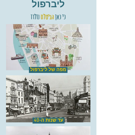
ליברפול
כי כאן
הביטלס
נולדו
מפה של ליברפול
עד שנות ה-40