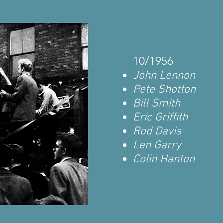
10/1956
John Lennon
Pete Shotton
Bill Smith
Eric Griffith
Rod Davis
Len Garry
Colin Hanton