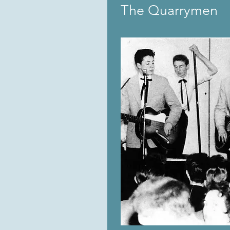
The Quarryme
n