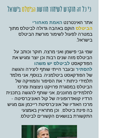
כי כל זה מוקדש לשימור מורשת
הביטלס
בישראל
אתר האינטרנט
האמת מאחורי
הביטלס
הוקם באהבה גדולה לביטלס מתוך
במטרה לפעול לשימור מורשת הביטלס
בישראל.
שמי גבי פישמן ואני מרצה, חוקר וכותב על
הביטלס מזה שנים רבות וכן יוצר ומגיש את
הפודקאסט
לביטלס יש משהו
להסתיר
ובעבר הייתי שותף ליצירה והגשה
של הפודקאסט
ביטלמניה
. בנוסף, אני מלמד
תלמידי כיתות י' את הסיפור והמוזיקה של
הביטלס במסגרת פרויקט
ניצוצות
ומרכז
לתלמידים מחוננים, אני שותף להגשה בתכנית
הרדיו
קוואדרופוניה
של קול האוניברסיטה -
מרכז האודיו של אוניברסיטת רייכמן וגם מגיש
בה פינת ביטלס, וכן מתראיין באמצעי
התקשורת בנושאים הקשורים לביטלס.