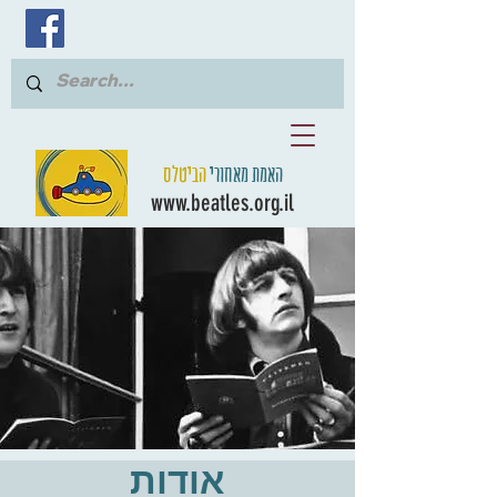
האמת מאחורי
הביטלס
www.beatles.org.il
אודות