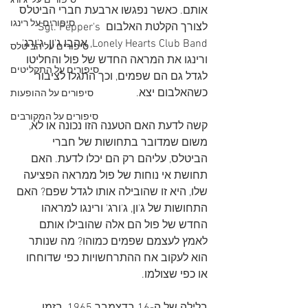
סיפורים על 'ג'ורג
אותם. כאשר נפגשו ארבעת חברי הביטלס 
סיפורים על רינגו
לצורך הקלטת האלבום Sgt. Pepper's 
Lonely Hearts Club Band, אהבו ג'ון, ג'ורג' 
סיפורים על הביטלס
ורינגו את המראה החדש של פול והחליטו 
סיפורים על התקליטים
לגדל גם הם שפמים, וכך התגלו לציבור 
כשהאלבום יצא.
סיפורים על ההופעות
סיפורים על המקורבים
קשה לדעת האם הטענה הזו נכונה או לא, 
משום שמדובר בתחושות של חברי 
הביטלס, עליהם רק הם יכלו לדעת. האם 
תחושת אי נוחות של פול ממראה הפציעה 
שלו, היא זו שהובילה אותו לגדל שפם? האם 
התחושות של ג'ון, ג'ורג' ורינגו למראהו 
החדש של פול הם אלה שהובילו אותם 
לאמץ לעצמם שפמים כמוהו? מה שנותר 
הוא לעקוב אח ההתרחשויות כפי שדוחחו 
או כפי שצולמו. 