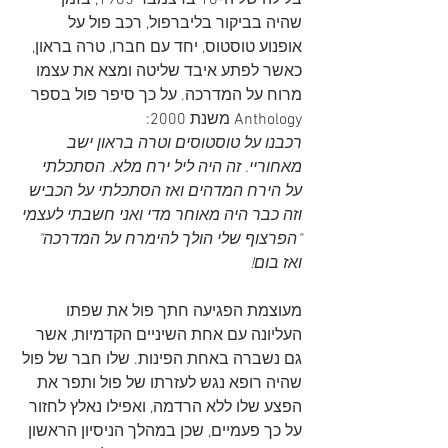
בלילה של ה-16 בדצמבר 1965, בזמן 
שהיה בביקור בליברפול, רכב פול על 
אופנוע טוסטוס, יחד עם חברו, טרה בראון, 
כאשר לפתע איבד שליטה ומצא את עצמו 
מרוח על המדרכה. על כך סיפר פול בספר 
Anthology משנת 2000:
רכבנו על טוסטוסים וטרה בראון ישב 
מאחוריי. זה היה ליל ירח מלא. הסתכלתי 
על הירח המדהים ואז הסתכלתי על הכביש 
וזה כבר היה מאוחר מדי ואני חשבתי לעצמי 
"הפרצוף שלי הולך להימרח על המדרכה" 
ואז בום!
מעוצמת הפגיעה חתך פול את שפתו 
העליונה עם אחת השיניים הקדמיות, אשר 
גם נשברה באחת הפינות. שלו חבר של פול 
שהיה רופא נגש לעזרתו של פול ותפר את 
הפצע שלו ללא הרדמה, ואפילו נאלץ לחזור 
על כך פעמיים, שכן במהלך הניסיון הראשון 