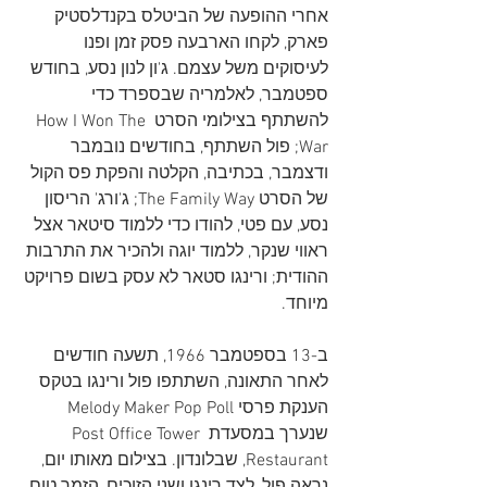
אחרי ההופעה של הביטלס בקנדלסטיק 
פארק, לקחו הארבעה פסק זמן ופנו 
לעיסוקים משל עצמם. ג'ון לנון נסע, בחודש 
ספטמבר, לאלמריה שבספרד כדי 
להשתתף בצילומי הסרט How I Won The 
War; פול השתתף, בחודשים נובמבר 
ודצמבר, בכתיבה, הקלטה והפקת פס הקול 
של הסרט The Family Way; ג'ורג' הריסון 
נסע, עם פטי, להודו כדי ללמוד סיטאר אצל 
ראווי שנקר, ללמוד יוגה ולהכיר את התרבות 
ההודית; ורינגו סטאר לא עסק בשום פרויקט 
מיוחד.
ב-13 בספטמבר 1966, תשעה חודשים 
לאחר התאונה, השתתפו פול ורינגו בטקס 
הענקת פרסי Melody Maker Pop Poll 
שנערך במסעדת Post Office Tower 
Restaurant, שבלונדון. בצילום מאותו יום, 