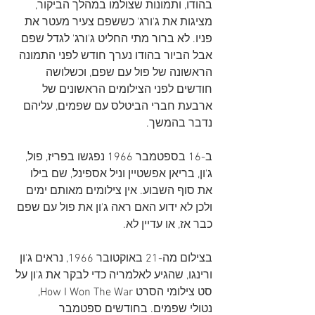
בהודו, ותמונות שצולמו במהלך הביקור, 
מציגות את ג'ורג' כששפם צעיר מעטר את 
פניו. לא ברור מתי החליט ג'ורג' לגדל שפם 
אבל הביור בהודו נערך חודש לפני התמונה 
הראשונה של פול עם שפם, וכשלושה 
חודשים לפני הצילומים הראשונים של 
ארבעת חברי הביטלס עם שפמים, עליהם 
נדבר בהמשך.
ב-16 בספטמבר 1966 נפגשו בפריז, פול, 
ג'ון, בריאן אפשטיין וניל אספינל, שם בילו 
את סוף השבוע. אין צילומים מאותם ימים 
ולכן לא ידוע האם ראה ג'ון את פול עם שפם 
כבר אז, או עדיין לא.
בצילום מה-21 באוקטובר 1966, נראים ג'ון 
ורינגו, שהגיע לאלמריה כדי לבקר את ג'ון על 
סט צילומי הסרט How I Won The War, 
נטולי שפמים. בחודשים ספטמבר 