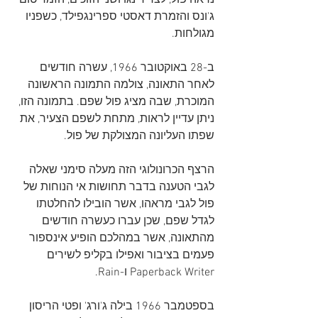
נראה פול, לצד רינגו ושני הזוכים, הזמר טום 
ג'ונס והזמרת דאסטי ספרינגפילד, כשפניו 
מגולחות.
ב-28 באוקטובר 1966, עשרה חודשים 
לאחר התאונה, צולמה התמונה הראשונה 
המוכרת, שבה מציג פול שפם. בתמונה הזו, 
ניתן עדיין לראות, מתחת לשפם הצעיר, את 
שפתו העליונה המצולקת של פול.
הרצף הכרונולוגי הזה מעלה סימני שאלה 
לגבי הטענה בדבר תחושות אי הנוחות של 
פול לגבי מראהו, אשר הובילו להחלטתו 
לגדל שפם, שכן עברו כעשרה חודשים 
מהתאונה, אשר במהלכם הופיע אינספור 
פעמים בציבור ואפילו בקליפ לשירים 
Paperback Writer ו-Rain.
בספטמבר 1966 בילה ג'ורג' ופטי הריסון 