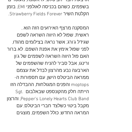
ארבעת חברי הביטלס, לראשונה, מעוטרים 
בשפמים, כשהם בכניסה לאולפני EMI, בזמן 
הקלטת השיר Strawberry Fields Forever.
המסקנה מרצף האירועים הזה הוא , 
ראשית, שפול לא היווה השראה לשפם 
שגידל ג'ורג', אשר נראה בצילומים מהודו, 
לפני שפול אימץ את אפנת השפם. לא ברור 
האם פול היווה השראה לשפמים של ג'ון 
ורינגו, אבל סביר להניח שהשפמים של 
הארבעה נבע מהרצון לבדל את עצמם 
ממראה הביטלס הישן, עם תספורות ה-
moptops והפנים המגולחות, ההבדלה הזו 
הייתה חלק מהקונספט שבאלבום Sgt. 
Pepper's Lonely Hearts Club Band, והרצון 
מקבל ביטוי כשלצד חברי הביטלס, עם 
המראה החדש, כולל השפמים, מוצגים 
בעטיפת האלבום, לצד דמויותיהם מהשנים 
הראשונות. אפילו דאגו חברי הביטלס, כי 