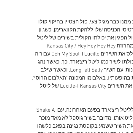
מנו כבר מגיל צעי. פול הצטיין בחיקוי קולו 
טיסי הכניסה שלו ללהקת הקווארימן, כשג'ון 
 הפגין את יכולתו הקולית בשירים של ליטל 
ריצ'ארד שביצעו הביטלס. כך, בשיר Long Tall Sally ובמחרוזת Kansas City / Hey Hey Hey Hey, 
שהוקלטו בשנת 1964. בשנת 1963 ביצע פול עם הביטלס את השירים Lucille ו-Ooh My Soul עבור ה-
כולתו לשיר כמו ליטל ריצ'ארד. כך, כאשר נהג 
לסגור את ההופעות של להקת Wings, בשנותיה הראשונות, עם השיר Long Tall Sally, וכאשר שילב, 
צ'ארד מעת לעת בהופעותיו. באלבומו המכונה "האלבום הרוסי", 
או בשמו הרשמי, Choba B CCCP משנת 1988, כלל פול את השירים Kansas City ו-Lucille של ליטל 
באלבום Run Devil Run משנת 1999, עשה פול מחווה לליטל ריצ'ארד בפעם האחרונה, עם Shake A 
הקליט אותו. מדובר בשיר גוספל לא מאד מוכר 
 1958. פול סיפר ששמע את השיר ששמע בקופסת נגינה בפאב כלשהו 