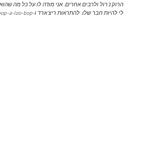
הרוק'נ'רול ולרבים אחרים. אני מודה לו על כל מה שהו
לי להיות חבר שלו. להתראות ריצ'ארד ו-a-wop-bop-a-loo-bop