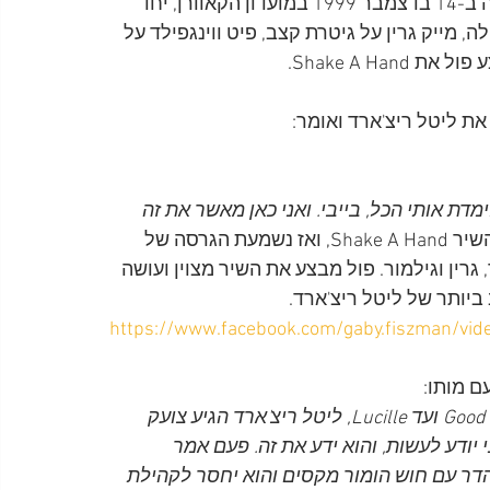
ומעולם לא שכח אותו. בהופעה מיוחדת של פול שנערכה ב-14 בדצמבר 1999 במועדון הקאוורן, יחד 
ה, מייק גרין על גיטרת קצב, פיט ווינגפילד על 
Shake A H.
 ליטל ריצ'ארד ואומר:
מדת אותי הכל, בייבי. ואני כאן מאשר את זה
אז אפשר לשמוע קטע מהביצוע של ליטל ריצ'ארד של השיר Shake A Hand, ואז נשמעת הגרסה של 
 גרין וגילמור. פול מבצע את השיר מצוין ועושה 
יותר של ליטל ריצ'ארד.
https://www.facebook.com/gaby.fiszman/v
ם מותו:
מ-Tutti Frutti ועד Long Tall Sally, מ-Good Golly Miss Molly ועד Lucille, ליטל ריצ'ארד הגיע צועק 
 יודע לעשות, והוא ידע את זה. פעם אמר 
נהדר עם חוש הומור מקסים והוא יחסר לקהילת 