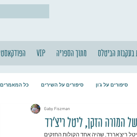
 בעקבות הביטלס
מתוך הספריה
VIP
הפודקאסטי
סיפורים על ג'ון
סיפורים על השירים
כל המאמרים
Gaby Fiszman
עות
סיפורים על התקליטים
סיפורים על הביטלס
ל המורה הזקן, ליטל ריצ'רד
ק לפני חודשיים, ב-9 במאי 2020, נפטר בגיל 87 ליטל ריצ'אררד, שהיה אחד הקולות החזקים 