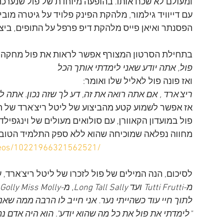
עם דייוויד גילמור, מלהקת הפינק פלויד על גיטרה מוביל
הפסנתר ואיאן פייס מלהקת דיפ פרפל על התופים, ביצע פול את and
בתחילת הסרטון המצורף אפשר לראות את פול מחקה את
פול, אתה יודע שאני לימדתי אותך הכל
ואז פונה פול לאליל שלו ואומר:
ריצ'ארד , אם אתה רואה את זה, דע לך שזה נכון. אתה לי
פול במועדון הקאוורן, עם סולואים מעולים של וינגפילד,
מחווה נפלאה שמוכיחה שהוא ללא ספק התלמיד הטוב ב
ideos/10221966321562521/
לסיכום, הנה המילים של פול לזכרו של ליטל ריצ'ארד, ע
לתוך חיי עוד כשהייתי נער. אני חייב לו הרבה ממה שאני
"לימדתי את פול את כל מה שהוא יודע". הוא היה אדם 