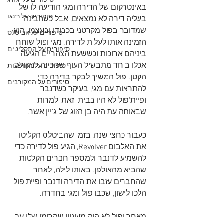
סיפורים על 'ג'ורג
באינטרקום של הדירה ומגי הודיעה לו של 
סיפורים על רינגו
בעליה דירה לא נמצאים, אבל כשהבינה 
שמדובר בפול מקרטני בכבודו ובעצמו, היא 
סיפורים על הביטלס
הזמינה אותו לעלות לדירה. מגי ופול שוחחו 
סיפורים על התקליטים
ביניהם ארוכות וכששעת הצהריים הגיעה 
אכלו ביחד מתבשיל העוף שהכינה לניקולס 
סיפורים על ההופעות
הקטן. פול המשיך לבקר בדירה כדי 
סיפורים על המקורבים
להתראות עם מגי, בעיקר כשדנבר 
ופיית'פול לא היו בבית. זאת, למרות 
שבאותה עת היה בן הזוג של ג'יין אשר.
כעבור כחצי שנה, בזמן שהביטלס הקליטו 
את האלבום Revolver, הגיע פול לדירה כדי 
להשמיע לדנבר ולמספר חברים הקלטות 
שהביא מהאולפן. באותו לילה, לאחר 
שהחברים עזבו את הדירה ודנבר ופיית'פול 
הלכו לישון, שכבו פול ומגי בחדרה.