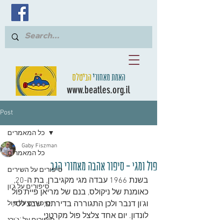
האמת מאחורי
הביטלס
www.beatles.org.il
Post
כל המאמרים
Gaby Fiszman
כל המאמרים
פול ומגי - סיפור אהבה מאחורי הגב
סיפורים על השירים
בשנת 1966 עבדה מגי מקגיברן, בת ה-20, 
סיפורים על ג'ון
כאומנת של ניקולס, בנם של מריאן פיית'פול 
וג'ון דנבר ולכן התגוררה בדירתם, שבצ'לסי, 
סיפורים על פול
לונדון. יום אחד צלצל פול מקרטני 