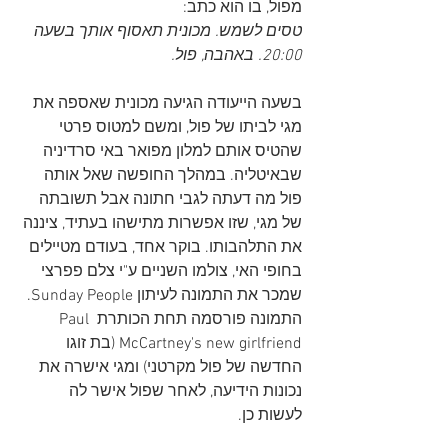
מפול, בו הוא כתב:
טסים לשמש. מכונית תאסוף אותך בשעה 
20:00. באהבה, פול.
בשעה הייעודה הגיעה מכונית שאספה את 
מגי לביתו של פול, ומשם למטוס פרטי 
שהטיס אותם למלון מפואר באי סרדיניה 
שבאיטליה. במהלך החופשה שאל אותה 
פול מה דעתה לגבי חתונה אבל תשובתה 
של מגי, שזו אפשרות מתישהו בעתיד, ציננה 
את התלהבותו. בוקר אחד, בעודם מטיילים 
בחופי האי, צולמו השניים ע"י צלם פפרצי 
שמכר את התמונה לעיתון Sunday People. 
התמונה פורסמה תחת הכותרת Paul 
McCartney's new girlfriend (בת זוגו 
החדשה של פול מקרטני) ומגי אישרה את 
נכונות הידיעה, לאחר שפול אישר לה 
לעשות כן.