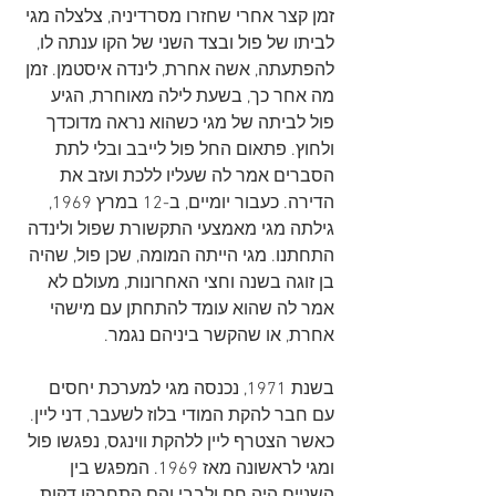
זמן קצר אחרי שחזרו מסרדיניה, צלצלה מגי 
לביתו של פול ובצד השני של הקו ענתה לו, 
להפתעתה, אשה אחרת, לינדה איסטמן. זמן 
מה אחר כך, בשעת לילה מאוחרת, הגיע 
פול לביתה של מגי כשהוא נראה מדוכדך 
ולחוץ. פתאום החל פול לייבב ובלי לתת 
הסברים אמר לה שעליו ללכת ועזב את 
הדירה. כעבור יומיים, ב-12 במרץ 1969, 
גילתה מגי מאמצעי התקשורת שפול ולינדה 
התחתנו. מגי הייתה המומה, שכן פול, שהיה 
בן זוגה בשנה וחצי האחרונות, מעולם לא 
אמר לה שהוא עומד להתחתן עם מישהי 
אחרת, או שהקשר ביניהם נגמר. 
בשנת 1971, נכנסה מגי למערכת יחסים 
עם חבר להקת המודי בלוז לשעבר, דני ליין. 
כאשר הצטרף ליין ללהקת ווינגס, נפגשו פול 
ומגי לראשונה מאז 1969. המפגש בין 