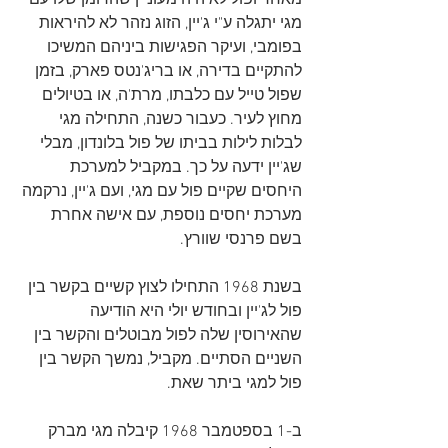
מאחר ופול לא היה מעוניין שהרומן שלו עם 
מגי יתגלה ע"י ג'יין, הזוג נזהר לא להיראות 
בפומבי, ועיקר הפגישות ביניהם המשיכו 
להתקיים בדירה, או בריג'נטס פארק, בזמן 
שפול טייל עם כלבתו, מרת'ה, או בטיולים 
מחוץ לעיר. כעבור כשנה, התחילה מגי 
לבלות לילות בביתו של פול בלונדון, מבלי 
שג'יין ידעה על כך. במקביל למערכת 
היחסים שקיים פול עם מגי, ועם ג'יין, נרקמה 
מערכת יחסים נוספת, עם אישה אחרת 
בשם פרנסי שוורץ.
בשנת 1968 התחילו לצוץ קשיים בקשר בין 
פול לג'יין ובחודש יולי היא הודיעה 
שהאירוסין שלה לפול מבוטלים והקשר בין 
השניים הסתיים. מקביל, נמשך הקשר בין 
פול למגי ביתר שאת.
ב-1 בספטמבר 1968 קיבלה מגי מברק 