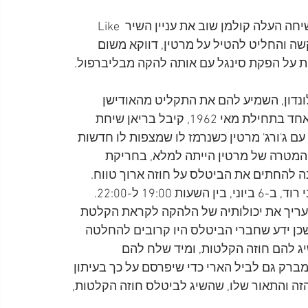
בחודש אפריל שוחח בטלפון קולמן עם ווד, ובמהלך השיחה העלה קולמן שוב את עניין השיר Like 
ות לבקשה והחליט להטיל על מרטין, דווקא משום 
ת על הפקת סינגל עם אותה להקה מבליברפול. 
נדון, השמיע להם את התקליט מהאודישן 
בחברת Decca, והתשובה הייתה תמיד: "לא, תודה". יום אחד בתחילת מאי 1962, קיבל בריאן שיחת 
 להגיע לפגישה עם ג'ורג' מרטין כשנרמז לו שמצפות לו חדשות 
ניים התקיימה ב-9 במאי, כשכל המטרה של מרטין הייתה למלא, בחריקת 
ונה להחתים את הביטלס על חוזה ארוך טווח. 
השניים קבעו שהביטלס יגיעו לאולפני EMI שברחוב אבי רוד, ב-6 ביוני, בין השעות 19:00 ל-22:00. 
העריך את יכולותיה של הלהקה לקראת הקלטת 
שכן ידע שחברי הביטלס היו קרובים להחלטה 
 להם חוזה הקלטות, ומיד שלח להם 
ברק גם לביל הארי כדי שיפרסם על כך בעיתון 
 בשלב הזה והתאור שלו, שהשיג לביטלס חוזה הקלטות, 