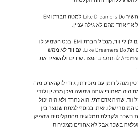
להשיג ללהקה חוזה הקלטות.
כעבור מספר ימים, לקחו קולמן ובנט את ההקלטה של השיר Like Dreamers Do למטה חברת EMI 
הצעד הבא שנקט קולמן היה לשלוח את בנט לפגישה עם לן ג'י ווד, מנכ"ל חברת EMI. בנט השמיע לו 
את השיר וממש התחנן בפניו שיאפשר לביטלס להקליט את Like Dreamers Do. גם ווד לא ממש 
התרשם ותשובתו הייתה שעל אנשי Ardmore and Beechwood להתרכז בהפצת שירים ולהשאיר את 
ט בחברת EMI, השמועה שמרטין מנהל רומן עם מזכירתו, ג'ודי לוקהארט מזה 
 היה מאחורי אותה שמועה ואכן מרטין וג'ודי 
ה לאוזניו של ווד, שהיה אדם דתי, הוא נחרד ולא היה יכול 
המוסרי שלו. זאת, בנוסף למתח שנוצר בין 
 בשכר ולקבלת תמלוגים מהתקליטים שהפיק, 
עלאה בשכר אבל לא אחוזים ממכירות 