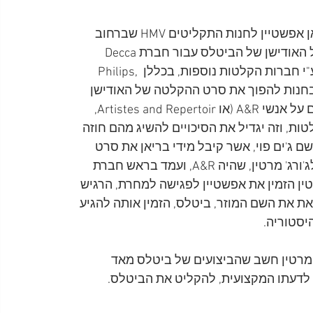
מרבית הספרים מספרים שב-8 במאי 1962, נכנס בריאן אפשטיין לחנות התקליטים HMV שברחוב 
אוקספורד בלונדון בכוונה להפוך את סרט ההקלטה של האודישן של הביטלס עבור חברת Decca 
לתקליט במהירות 78 סיבובים לדקה. בריאן נדחה גם ע"י חברות הקלטות נוספות, בכללן Philips, 
בקש במעבדה שבחנות להפוך את סרט ההקלטה של האודישן 
לתקליט במהירות 78 סיבובים לדקה, הדבר יעשה רושם על אנשי A&R (או Artistes and Repertoir, 
ות, וזה יגדיל את הסיכויים להשיג מהם חוזה 
ג'ים פוי, אשר קיבל מידי בריאן את סרט 
ההקלטה ומאד התרשם ממה ששמע. פוי התקשר מיד לג'ורג' מרטין, שהיה A&R, ועמד בראש חברת 
Pa, שכמו HMV, הייתה חברת בת של EMI. מרטין הזמין את אפשטיין לפגישה למחרת, הרגיש 
 את השם המוזר, ביטלס, הזמין אותה להגיע 
' מרטין חשב שהביצועים של ביטלס מאד 
וד לדעתו המקצועית, להקליט את הביטלס.