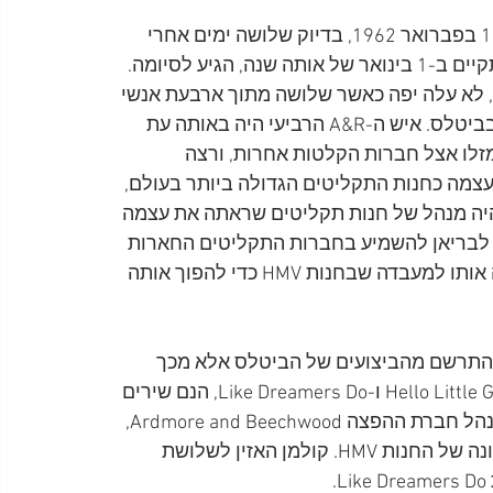
הביקור של בריאן בחנות HMV נערכה למעשה כבר ב-13 בפברואר 1962, בדיוק שלושה ימים אחרי 
שפרשת האודישן של הביטלס עבור חברת Decca, שהתקיים ב-1 בינואר של אותה שנה, הגיע לסיומה. 
גם הניסיון שעשה בריאן במקביל, לעניין את חברת EMI, לא עלה יפה כאשר שלושה מתוך ארבעת אנשי 
A&R, נורי פרמור, וולטר רידלי ונורמן נוול לא גילו עניין בביטלס. איש ה-A&R הרביעי היה באותה עת 
מזלו אצל חברות הקלטות אחרות, ורצה 
תקליטים HMV, שהצהירה על עצמה כחנות התקליטים הגדולה ביותר בעולם, 
 היה מנהל של חנות תקליטים שראתה את עצמה 
EM. בוסט היה זה שהציע לבריאן להשמיע בחברות התקליטים החארות 
את ההקלטה של האודישן עבור Decca אבל קודם הפנה אותו למעבדה שבחנות HMV כדי להפוך אותה 
 התרשם מהביצועים של הביטלס אלא מכך 
ששלושה מהשירים שבהקלטה, Hello Little Girl, Love Of The Loved ו-Like Dreamers Do, הנם שירים 
מקוריים. על כן, העביר פוי את ההקלטה לסיד קולמן, מנהל חברת ההפצה Ardmore and Beechwood, 
שעבדה עבור חברת EMI, ושמשרדיהם היו בקומה העליונה של החנות HMV. קולמן האזין לשלושת 