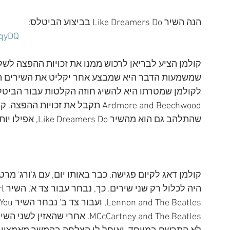
הנה השיר Like Dreamers Do בביצוע הביטלס:
pqyDQ
קולמן הציע לבריאן לרכוש ממנו את זכויות ההפצה לשלו
שמשמעות הדבר היא שמבצע אחר יקליט את השירים הלל
לקולמן שמטרתו היא להשיג חוזה הקלטות עבור הביטלס
Ardmore and Beechwood תקבל את זכוי
שהתלהב גם הוא מהשיר Like Dreamers Do, אפילו יותר מקולמן, ונרתם גם הוא למשימה.
קולמן דאג לקיום פגישה, כבר באותו יום, עם ג'ורג' מרט
MCcCartney and The Beatles. אח