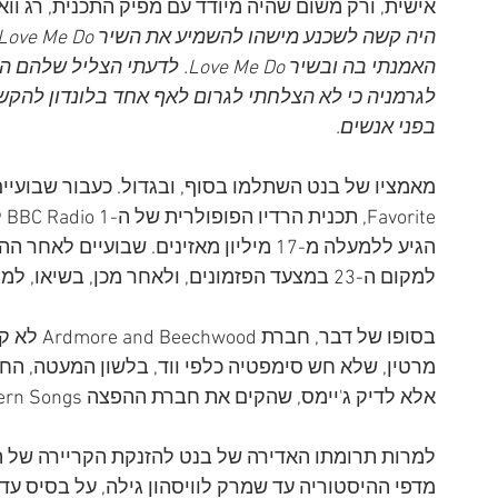
אישית, ורק משום שהיה מיודד עם מפיק התכנית, רג ווא
האמנתי בה ובשיר Love Me Do. לדע
לגרמניה כי לא הצלחתי לגרום לאף אחד בלונדון להקשי
בפני אנשים. 
למקום ה-23 במצעד הפזמונים, ולאחר מכן, בשיאו, למקום ה-17. 
בסופו של 
אלא לדיק ג'יימס, שהקים את חברת ההפצה Northern Songs. 
למרות תרומתו האדירה של בנט להזנקת הקריירה של הב
מדפי ההיסטוריה עד שמרק לוויסהון גילה, על בסיס עדוי