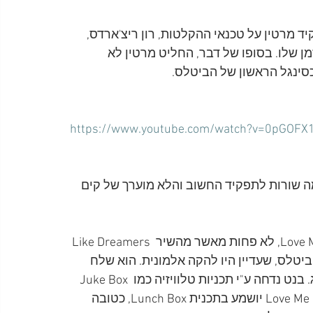
קור הראשון של הביטלס באולפני EMI, הפקיד מרטין על טכנאי ההקלטות, רון ריצ'ארדס, 
מן שלו. בסופו של דבר, החליט מרטין לא 
https://www.youtube.com/watch?v=0pGOFX1
מה שורות לתפקיד החשוב והלא מוערך של קים 
קים בנט, שמאד האמין בביטלס והתלהב מהשיר Love Me Do, לא פחות מאשר מהשיר Like Dreamers 
ביטלס, שעדיין היו להקה אלמונית. הוא שלח 
עותקים ממנו לתחנות רדיו בלונדון, בקלן ובלוקסמבורג. בנט נדחה ע"י תכניות טלוויזיה כמו Juke Box 
Jury או Thak Your Lucky Stars, ורק הצליח שהשיר Love Me Do יושמע בתכנית Lunch Box, כטובה 