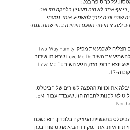
טסון. על כך סיפר בנט:
היה קשה לשכנע מישהו להשמיע את השיר Love Me Do, כי אף אחד לא היה מעוניין בלהקה הזו ואני 
תי הצליל שלהם היה שונה והיה צורך להשמיע אותו. נסעתי 
ב לזה. זו הייתה הפעם היחידה בחיי שהתחננתי 
מאמציו של בנט השתלמו בסוף, ובגדול. כעבור שבועיים הצליח לשכנע את מפיק Two-Way Family 
Favorite, תכנית הרדיו הפופולרית של ה-BBC Radio 1 להשמיע את השיר Love Me Do שבאותו שידור 
הגיע ללמעלה מ-17 מיליון מאזינים. שבועיים לאחר ההישג יוצא הדופן הזה, הגיע השיר Love Me Do 
דבר, חברת Ardmore and Beechwood לא קיבלה את זכויות ההפצה לשירים של הביטלס. 
מרטין, שלא חש סימפטיה כלפי ווד, בלשון המעטה, החליט לא לפנות לחברה הזו, שעבדה עבור EMI, 
יטלס בתעשיית המוזיקה בלונדון, הוא נשכח 
ות וראיות, את תפקידו והביא את סיפורו בכרך 