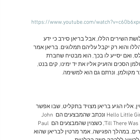
https://www.youtube.com/watch?v=c60b6x
שת השירים הללו, אבל בריאן סירב כי ידע 
ו והוא רק יקבל עליהם תמלוגים. בריאן אמר 
, ואם יסייע לו בכך, הוא מבטיח שחברת 
ות ההפצה. קולמן הסכים והזעיק אליו את יד ימינו, קים בנט, 
ין, אליו הגיע בריאן מצויד בתקליט, שבו אפשר 
היה לכלול רק שני שירים. כך, נבחר עבור צד א', השיר Hello Little Girl ונכתב שהמבצעים הם John 
Lennon and The Beatles, ועבור צד ב' נבחר השיר Till There Was You', כשצוין שהמבצעים הם Paul 
רי שהאזין לשני השירים, במהלך הפגישה, אמר מרטין לבריאן שהוא 