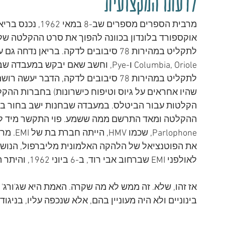
לדעתו המקצועית
Columbia, Oriole ו-Pye, וחשב שאם י
שהיו אחראים על גיוס וטיפוח כישרונות) בחברות ההקלט
הקלטות עבור הביטלס. במעבדה שבחנות ישב בחור בשם 
rlophone
את הפוטנציאל של הלהקה האלמונית מליברפול, הנושאת
לאולפני EMI שברחוב אבי רוד, ב-6 ביוני 1962, והיתר היסטוריה.
אז זהו, שלא. זה ממש לא מה שקרה. האמת היא שג'ורג
בינוניים ולא היה מעוניין בהם, אלא שנכפה עליו, בניג