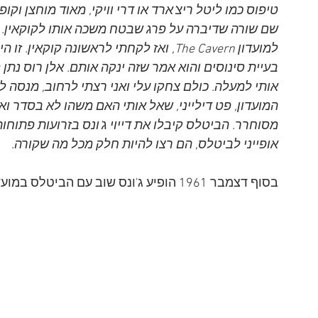
שם שורה שדיברה על פרג שבטח משכה אותו לקוקאין. אלן
למועדון The Cavern, ואז לקחתי לראשונה קו
בעיית סינוסים והוא אמר שזה ינקה אותם. אלן רוס נתן ל
אותי למעלה. כולם צחקו עלי ואני רצתי לרחוב, מנסה 
המועדון, פט דילייני, שאל אותי האם משהו לא בסדר וא
מסוחרר. הביטלס קיבלו את דייוי ג'ונס בזרועות פתוחות
אופייני לביטלס, הם רצו להיות חלק מכל מה שקורה.
בסוף דצמבר 1961 הופיע ג'ונס שוב עם הביטלס במועדון The Star Club בהמבורג.