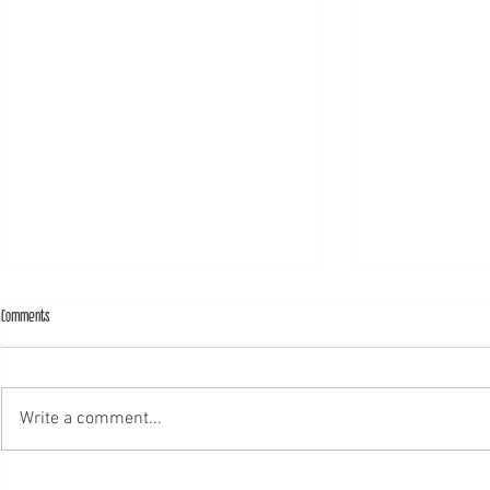
Comments
Write a comment...
כת התופים של פיט בסט
יאללה, שנגיע כבר לרגע שבו נחזור לשפיות, למוזיקה