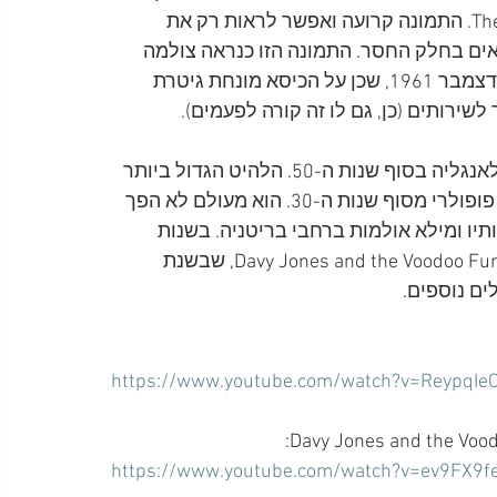
The Monkees) עם ג'ון לנון ופיט בסט במועדון The Cavern. התמונה קרועה ואפשר לראות רק את 
מצאים בחלק החסר. התמונה הזו כנראה צולמה 
ברגע של הפסקה בהופעה של הביטלס עם ג'ונס ב-8 בדצמבר 1961, שכן על הכיסא מונחת גיטרת 
 לשירותים (כן, גם לו זה קורה לפעמים).
דייוי ג'ונס היה זמר יליד מערב הודו שגדל בקנדה ועבר לאנגליה בסוף שנות ה-50. הלהיט הגדול ביותר 
של ג'ונס היה Amapola, גרסה רוקיסטית של להיט ג'אז פופולרי מסוף שנות ה-30. הוא מעולם לא הפך 
יו ומילא אולמות ברחבי בריטניה. בשנות 
ה-60 הקים ג'ונס להקת מוזיקת פאנק בשם Davy Jones and the Voodoo Funk Machine, שבשנת 
https://www.youtube.com/watch?v=ReypqIe
https://www.youtube.com/watch?v=ev9FX9f