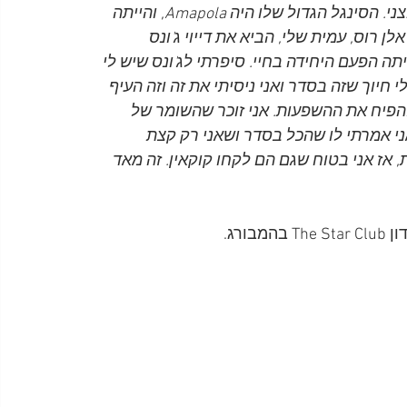
טיפוס כמו ליטל ריצ'ארד או דרי וויקי, מאוד מוחצן וקופצני. הסינגל הגדול שלו היה Amapola, והייתה 
 רוס, עמית שלי, הביא את דייוי ג'ונס 
קאין. זו הייתה הפעם היחידה בחיי. סיפרתי לג'ונס שיש לי 
י חיוך שזה בסדר ואני ניסיתי את זה וזה העיף 
להפיח את ההשפעות. אני זוכר שהשומר של 
ני אמרתי לו שהכל בסדר ושאני רק קצת 
, אז אני בטוח שגם הם לקחו קוקאין. זה מאד 