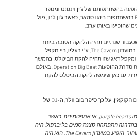
 במאי 1960 נערכה באצטדיון Liverpool Stadium הופעה בהשתתפותם של ג'ין וינסנט ומספר 
להקות מקומיות, כולל Rory Storm and the Hurricanes בהשתתפות רינגו סטאר, כאשר ג'ון לנון, פול 
ים שהופיעו באותו ערב.
ג'ונס ללהקת ליווי שכעבור שנתיים תהיה הלהקה הטובה ביותר 
בעולם: להקת הביטלס. בצהריים נקבעה לג'ונס הופעה במועדון The Cavern, ע"י בעליו, ריי מקפל. 
וי, ומקפל דאג שזו תהיה להקת הביטלס. בהמשך 
הערב התקיימה הופעה שארגן האמרגן סם ליץ', במסגרת סדרת ההופעות Operation Big Beat, באולם 
ר לנהר המרזי. גם כאן שימשה להקת הביטלס להקת 
באותו ביקור בליברפול, הציג ג'ונס בפני הביטלס את סם הקוקאין. על כך סיפר בוב וולר, ה-DJ של 
לא הייתה סצנת סמים חזקה בליברפול, רק ממריצים כמו purple hearts, או אמפטמינים. כאשר 
 בהדרגה התפתחה סצנת סמים בליברפול. היה 
מקרה נדיר של קוקאין כאשר דייוי ג'ונס, זמר רוק'נ'רול שחור, הופיע במועדון The Cavern. הוא היה 