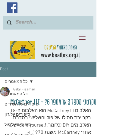
האמת מאחורי
הביטלס
www.beatles.org.il
Post
כל המאמרים
Gaby Fiszman
כל המאמרים
מקרטני מספר 3 או מספר 6? - McCartney III
סיפורים על השירים
האלבום McCartney III הוא האלבום ה-18 
סיפורים על ג'ון
בקריירת הסולו של פול והשלישי בסדרת 
האלבומים DIY (כלומר, do it yourself) שלו, 
סיפורים על פול
אחרי McCartney משנת 1970, ו-