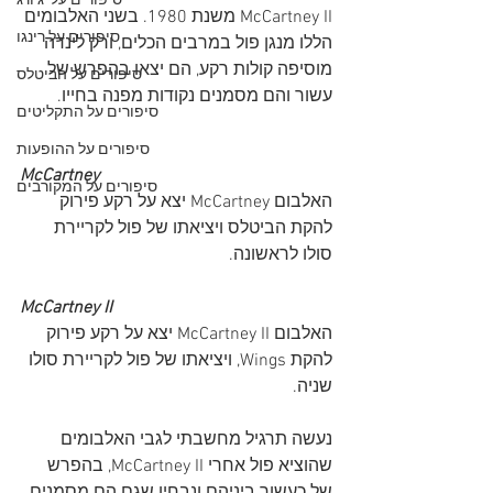
סיפורים על 'ג'ורג
McCartney II משנת 1980. בשני האלבומים 
סיפורים על רינגו
הללו מנגן פול במרבים הכלים, ורק לינדה 
מוסיפה קולות רקע, הם יצאו בהפרש של 
סיפורים על הביטלס
עשור והם מסמנים נקודות מפנה בחייו. 
סיפורים על התקליטים
סיפורים על ההופעות
McCartney
סיפורים על המקורבים
האלבום McCartney יצא על רקע פירוק 
להקת הביטלס ויציאתו של פול לקריירת 
סולו לראשונה. 
McCartney II
האלבום McCartney II יצא על רקע פירוק 
להקת Wings, ויציאתו של פול לקריירת סולו 
שניה.
נעשה תרגיל מחשבתי לגבי האלבומים 
שהוציא פול אחרי McCartney II, בהפרש 