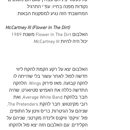
של כעשור ביניהם ונבחין שגם הם מסמנים 
נקודות מפנה בחייו. עפ"י התרגיל 
המחשבתי הזה נגיע למסקנות הבאות:
McCartney III (Flower In The Dirt)
האלבום Flower In The Dirt משנת 1989 
יכול היה להיות McCartney III. 
האלבום יצא על רקע הקמת להקת ליווי 
חדשה לפול, לאחר עשור בלי שהייתה לו 
להקה קבועה, מאז פירוק Wings. הלהקה 
החדשה כללה את האמיש סטיוארט, שהיה 
חבר בלהקת Average White Band, ואת 
רובי מקינטוש, חבר להקת The Pretenders, 
שניהם על הגיטרות, כריס וויטן על התופים, 
פול "וויקס" וויקנס ולינדה מקרטני, שניהם על 
הקלידים. עם האלבום הזה יצא פול ולהקתו 