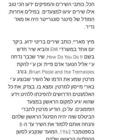
הכל, כותבי השירים והמפיקים ידעו הכי טוב 
אילו שירים יגיעו למצעדים. במילים אחרות, 
המודל של סינגר סונגרייטר היה אז מאד 
נדיר. 
מיץ' מאריי, כותב שירים בריטי ידוע, ביקר 
יום אחד במשרדי EMI והביא שיר חדש 
בשם How Do You Do It, שיר שכבר נדחה 
ע"י אליל הנוער אדם פיית' וכן ע"י להקת 
Brian Poole and the Tremeloes. ג'ורג' 
מרטין שמע את הדמו של השיר שבוצע ע"י 
בארי מייסון למרטין, ומצא בו, בצדק, את כל 
האלמנטים הדרושים להפיכתו ללהיט וידע 
שהוא יגיע למקום הראשון במצעד 
הפזמונים. על כן, הודיע מרטין לחברי 
הביטלס שזה יהיה הסינגל הראשון שלהם 
והנחה אותם ללמוד את השיר עד ה-8 
בספטמבר 1962, המועד שנקבע לסשן 
ההקלטה הראשון שלהם.