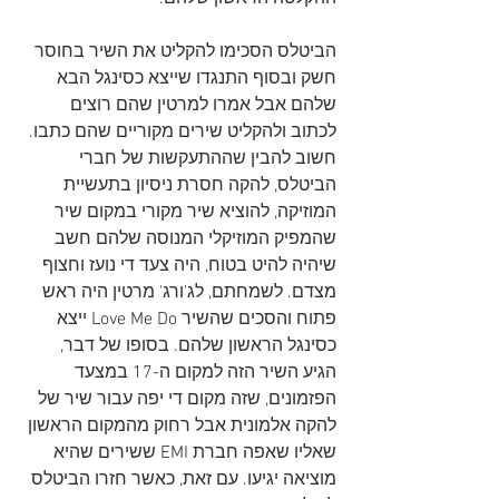
הביטלס הסכימו להקליט את השיר בחוסר 
חשק ובסוף התנגדו שייצא כסינגל הבא 
שלהם אבל אמרו למרטין שהם רוצים 
לכתוב ולהקליט שירים מקוריים שהם כתבו. 
חשוב להבין שההתעקשות של חברי 
הביטלס, להקה חסרת ניסיון בתעשיית 
המוזיקה, להוציא שיר מקורי במקום שיר 
שהמפיק המוזיקלי המנוסה שלהם חשב 
שיהיה להיט בטוח, היה צעד די נועז וחצוף 
מצדם. לשמחתם, לג'ורג' מרטין היה ראש 
פתוח והסכים שהשיר Love Me Do ייצא 
כסינגל הראשון שלהם. בסופו של דבר, 
הגיע השיר הזה למקום ה-17 במצעד 
הפזמונים, שזה מקום די יפה עבור שיר של 
להקה אלמונית אבל רחוק מהמקום הראשון 
שאליו שאפה חברת EMI ששירים שהיא 
מוציאה יגיעו. עם זאת, כאשר חזרו הביטלס 