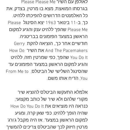
לאולפן עם השיר Please Please Me 
בגרסתו המואצת, מצא בו מרטין, בצדק, את 
כל האלמנטים הדרושים להפיכתו ללהיט. 
כך, ב-11 בינואר 1963 יצא הסינגל Please 
Please Me שהפך ללהיט ענק והגיע למקום 
הראשון במצעד הפזמונים בבריטניה. 
חודשיים אחר כך,, הוציאה להקת Gerry 
And The Pacemakers את השיר How Do 
You Do It שהפך, כפי שמרטין חזה, ללהיט 
והגיע למקום הראשון במצעד הפזמונים עד 
שהסינגל השלישי של הביטלס, From Me to 
You, הדיח אותו משם.
אלמלא התעקשו הביטלס להוציא שיר 
מקורי שלהם ולא שיר של כותב מקצועי, 
כנראה היו מוציאים את How Do You Do It 
שהיה הופך ללהיט, כפי שאן קרה, ומגיע 
למקום הראשון במצעד. אז היה מקבל ג'ורג' 
מרטין חיזוק לכך שהביטלס צריכים להמשיך 