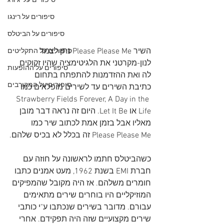
סיפורים על 'ג'ורג
סיפורים על רינגו
סיפורים על הביטלס
השיר Please Please Me נתן לצמד 
סיפורים על התקליטים
לנון-מקרטני את הלגיטימציה שהיו זקוקים 
סיפורים על ההופעות
לה ואת ההזדמנות להתפתח בתחום 
סיפורים על המקורבים
כתיבת השירים עד לשירים מופלאים כמו 
Strawberry Fields Forever, A Day in the 
Life או Let It Be. היום זה נראה דבר מובן 
מאליו אבל בזמן אמת לכתוב שיר כמו 
Please Please Me זה בכלל לא בכיס שלהם.
כשהביטלס חתמו לראשונה על חוזה עם 
חברת EMI בשנת 1962, מעט אמנים כתבו 
חומרים משלהם. אז היה מקובל שהמפיקים 
המוזיקליים היו בוחרים שירים מתאימים 
עבורם. מדובר בשירים שנכתבו ע"י כותבי 
שירים מקצועיים שזה היה תפקידם. אחרי 