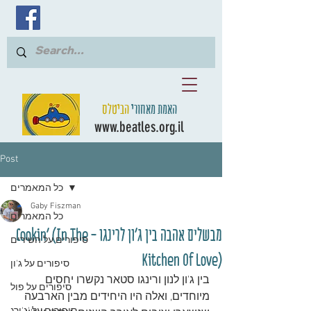
האמת מאחורי
הביטלס
www.beatles.org.il
Post
כל המאמרים
Gaby Fiszman
כל המאמרים
מבשלים אהבה בין ג'ון לרינגו - Cookin’ (In The
סיפורים על השירים
Kitchen Of Love)
סיפורים על ג'ון
בין ג'ון לנון ורינגו סטאר נקשרו יחסים 
סיפורים על פול
מיוחדים, ואלה היו היחידים מבין הארבעה 