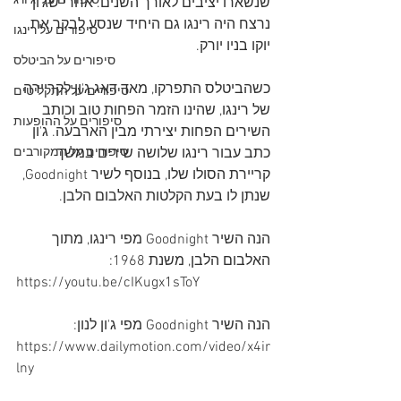
סיפורים על 'ג'ורג
שנשארו יציבים לאורך השנים. אחרי שג'ון 
נרצח היה רינגו גם היחיד שנסע לבקר את 
סיפורים על רינגו
יוקו בניו יורק.
סיפורים על הביטלס
כשהביטלס התפרקו, מאד דאג ג'ון לקריירה 
סיפורים על התקליטים
של רינגו, שהינו הזמר הפחות טוב וכותב 
סיפורים על ההופעות
השירים הפחות יצירתי מבין הארבעה. ג'ון 
כתב עבור רינגו שלושה שירים במשך 
סיפורים על המקורבים
קריירת הסולו שלו, בנוסף לשיר Goodnight, 
שנתן לו בעת הקלטות האלבום הלבן.
הנה השיר Goodnight מפי רינגו, מתוך 
האלבום הלבן, משנת 1968:
https://youtu.be/cIKugx1sToY
הנה השיר Goodnight מפי ג'ון לנון:
https://www.dailymotion.com/video/x4ir
lny