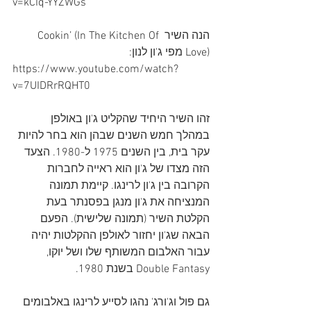
v=kCIq-YYZWGs
הנה השיר Cookin’ (In The Kitchen Of 
Love) מפי ג'ון לנון:
https://www.youtube.com/watch?
v=7UIDRrRQHT0
זהו השיר היחיד שהקליט ג'ון באולפן 
במהלך חמש השנים שבהן הוא בחר להיות 
עקר בית, בין השנים 1975 ל-1980. הצעד 
הזה מצדו של ג'ון הוא ראייה לחברות 
הקרובה בין ג'ון לרינגו. קיימת תמונה 
המנציחה את ג'ון מנגן בפסנתר בעת 
הקלטת השיר (תמונה שלישית). הפעם 
הבאה שג'ון יחזור לאולפן ההקלטות יהיה 
עבור האלבום המשותף שלו ושל יוקו, 
Double Fantasy בשנת 1980.
גם פול וג'ורג' נהגו לסייע לרינגו באלבומים 