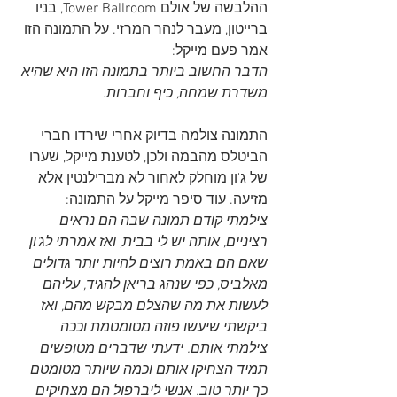
ההלבשה של אולם Tower Ballroom, בניו 
ברייטון, מעבר לנהר המרזי. על התמונה הזו 
אמר פעם מייקל:
הדבר החשוב ביותר בתמונה הזו היא שהיא 
משדרת שמחה, כיף וחברות.
התמונה צולמה בדיוק אחרי שירדו חברי 
הביטלס מהבמה ולכן, לטענת מייקל, שערו 
של ג'ון מוחלק לאחור לא מברילנטין אלא 
מזיעה. עוד סיפר מייקל על התמונה:
צילמתי קודם תמונה שבה הם נראים 
רציניים, אותה יש לי בבית, ואז אמרתי לג'ון 
שאם הם באמת רוצים להיות יותר גדולים 
מאלביס, כפי שנהג בריאן להגיד, עליהם 
לעשות את מה שהצלם מבקש מהם, ואז 
ביקשתי שיעשו פוזה מטומטמת וככה 
צילמתי אותם. ידעתי שדברים מטופשים 
תמיד הצחיקו אותם וכמה שיותר מטומטם 
כך יותר טוב. אנשי ליברפול הם מצחיקים 