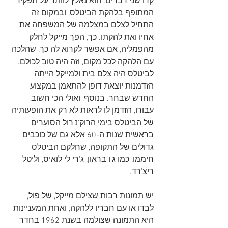
קרו שני דברים: הוא נאלץ לוותר על תפקיד 
המתופף בלהקת הביטלס, ובמקום זה 
התחיל לצלם במצלמה של המשפחה את 
אחיו ואת להקתו. כך, הפך מייקל לחלק 
מהפמליה, אם אפשר לקרוא לה כך, שהלכה 
עם הלהקה לכל מקום, וזה היה טוב לכולם. 
לביטלס היה צלם בית ולמייקל הייתה 
הזדמנות יוצאת דופן להתאמן במקצוע 
החדש שבחר. בנוסף, ואולי הכי חשוב 
עבורו, הזדמן לו לראות לא רק את הופעותיה 
של הביטלס בימי הרוק'נ'רול הסוערים 
בראשית שנות ה-60 אלא גם של כוכבים 
גדולים של התקופה, שחלקם הביטלס 
חיממו, כמו ג'ו בראון, ג'רי לי לואיס, וליטל 
ריצ'רד.
יש תמונות רבות שצילם מייקל, של פול, 
לבדו או עם חבריו ללהקה, ואחת המעניינות 
היא התמונה שצולמה בשנת 1962 בחדר 