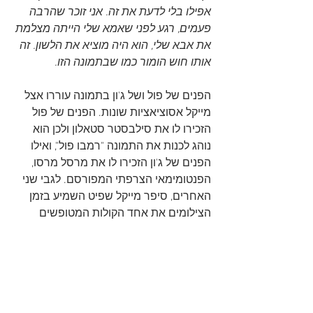
אפילו בלי לדעת את זה. אני זוכר שהרבה 
פעמים, רגע לפני שאמא שלי הייתה מצלמת 
את אבא שלי, הוא היה מוציא את הלשון. זה 
אותו חוש הומור כמו שבתמונה הזו. 
הפנים של פול ושל ג'ון בתמונה עוררו אצל 
מייקל אסוציאציות שונות. הפנים של פול 
הזכירו לו את סילבסטר סטאלון ולכן הוא 
נוהג לכנות את התמונה "רמבו פול", ואילו 
הפנים של ג'ון הזכירו לו את מרסל מרסו, 
הפנטומימאי הצרפתי המפורסם. לגבי שני 
האחרים, סיפר מייקל שפיט השמיע בזמן 
הצילומים את אחד הקולות המטופשים 
מהמופע The Goon Show, שהייתה תכנית 
רדיו קומית ששודרה ב-BBC עד לשנת 
1960, ואין לו מושג למה בחר ג'ורג' להצביע 
על הפטמה השמאלית השמאלית של פול.