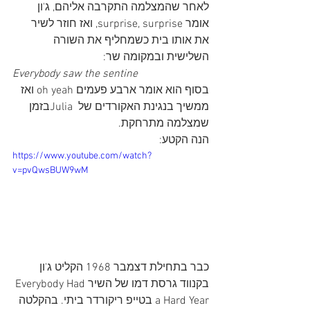
לאחר שהמצלמה התקרבה אליהם, ג'ון 
אומר surprise, surprise, ואז חוזר לשיר 
את אותו בית כשמחליף את השורה 
השלישית ובמקומה שר:
Everybody saw the sentine
בסוף הוא אומר ארבע פעמים oh yeah ואז 
ממשיך בנגינת האקורדים של  Juliaבזמן 
שמצלמה מתרחקת. 
הנה הקטע:
https://www.youtube.com/watch?
v=pvQwsBUW9wM
כבר בתחילת דצמבר 1968 הקליט ג'ון 
בקנווד גרסת דמו של השירEverybody Had 
a Hard Year בטייפ ריקורדר ביתי. בהקלטה 