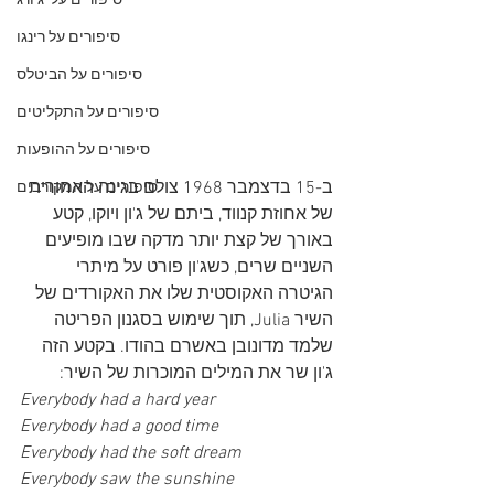
סיפורים על 'ג'ורג
סיפורים על רינגו
סיפורים על הביטלס
סיפורים על התקליטים
סיפורים על ההופעות
ב-15 בדצמבר 1968 צולם בגינה האחורית 
סיפורים על המקורבים
של אחוזת קנווד, ביתם של ג'ון ויוקו, קטע 
באורך של קצת יותר מדקה שבו מופיעים 
השניים שרים, כשג'ון פורט על מיתרי 
הגיטרה האקוסטית שלו את האקורדים של 
השיר Julia, תוך שימוש בסגנון הפריטה 
שלמד מדונובן באשרם בהודו. בקטע הזה 
ג'ון שר את המילים המוכרות של השיר:
Everybody had a hard year
Everybody had a good time
Everybody had the soft dream
Everybody saw the sunshine