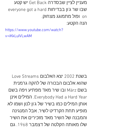
מעניין לציין שבסדרה Get Back יש קטע 
שבו שר ג'ון בבדיחותeveryone got a hard 
on  ופול מתמוגג מצחוק.
הנה הקטע:
https://www.youtube.com/watch?
v=iKkLuIVLwAM
בשנת 2002 יצא האלבום Love Streams 
שהוא אלבום הבכורה של להקה גרמנית 
בשם März ובו שיר מאד מפתיע ויפה בשם 
Everybody Had a Hard Year. המילים אינן 
אותן המילים כמו בשיר של ג'ון לנון ושמו לא 
מופיע תחת הקרדיט לשיר, אבל המנגינה 
והמבנה של השיר מאד מזכירים את השיר 
שלו מאותה הקלטה של דצמבר 1968. גם 