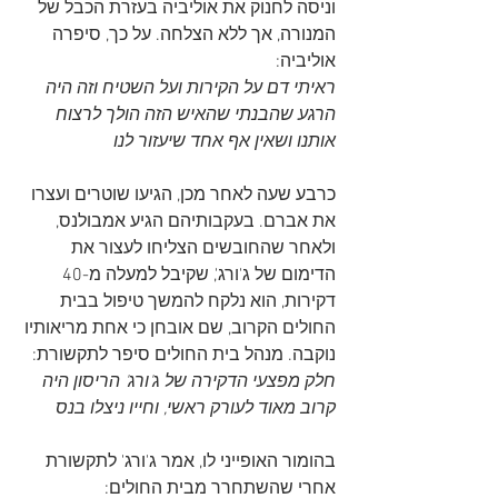
וניסה לחנוק את אוליביה בעזרת הכבל של 
המנורה, אך ללא הצלחה. על כך, סיפרה 
אוליביה:
ראיתי דם על הקירות ועל השטיח וזה היה 
הרגע שהבנתי שהאיש הזה הולך לרצוח 
אותנו ושאין אף אחד שיעזור לנו
כרבע שעה לאחר מכן, הגיעו שוטרים ועצרו 
את אברם. בעקבותיהם הגיע אמבולנס, 
ולאחר שהחובשים הצליחו לעצור את 
הדימום של ג'ורג', שקיבל למעלה מ-40 
דקירות, הוא נלקח להמשך טיפול בבית 
החולים הקרוב, שם אובחן כי אחת מריאותיו 
נוקבה. מנהל בית החולים סיפר לתקשורת:
חלק מפצעי הדקירה של ג'ורג' הריסון היה 
קרוב מאוד לעורק ראשי, וחייו ניצלו בנס
בהומור האופייני לו, אמר ג'ורג' לתקשורת 
אחרי שהשתחרר מבית החולים: