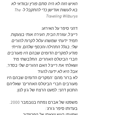
האיש הזה לא היה סתם פורץ ובוודאי לא 
בא לעשות אודישן כדי להתקבל ל-The 
Traveling Wilburys
דהני סיפר על האירוע:
רייצ'ל, עוזרת הבית, העירה אותי בצעקות. 
תמיד ידעתי שמשהו עלול לקרות להורים 
שלי, בגלל התהילה והכסף שלהם, והייתי 
מודע למקרים הדומים שבהם היו מעורבים 
חברי הביטלס האחרים. התלבשתי מיד 
ושאלתי את רייצ'ל האם ההורים שלי בסדר, 
אבל היא לא ידעה להגיד
לא ברור מהם "המקרים הדומים שבהם היו 
מעורבים חברי הביטלס האחרים" שאליהם 
התכוון דהני, למעט הרצח של ג'ון לנון.
משפטו של אברם נפתח בנובמבר 2000. 
בעדותו סיפר ג'ורג':