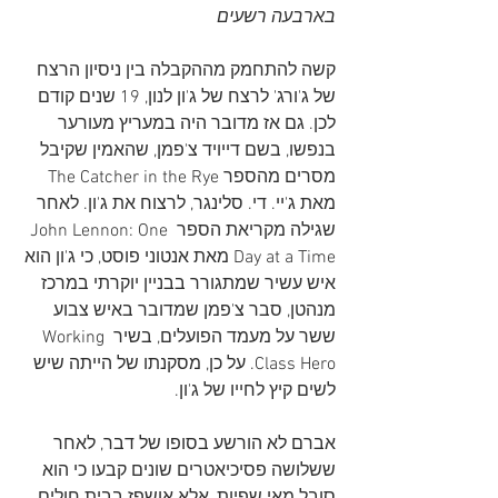
בארבעה רשעים
קשה להתחמק מההקבלה בין ניסיון הרצח 
של ג'ורג' לרצח של ג'ון לנון, 19 שנים קודם 
לכן. גם אז מדובר היה במעריץ מעורער 
בנפשו, בשם דייויד צ'פמן, שהאמין שקיבל 
מסרים מהספר The Catcher in the Rye 
מאת ג'יי. די. סלינגר, לרצוח את ג'ון. לאחר 
שגילה מקריאת הספר John Lennon: One 
Day at a Time מאת אנטוני פוסט, כי ג'ון הוא 
איש עשיר שמתגורר בבניין יוקרתי במרכז 
מנהטן, סבר צ'פמן שמדובר באיש צבוע 
ששר על מעמד הפועלים, בשיר Working 
Class Hero. על כן, מסקנתו של הייתה שיש 
לשים קיץ לחייו של ג'ון.
אברם לא הורשע בסופו של דבר, לאחר 
ששלושה פסיכיאטרים שונים קבעו כי הוא 