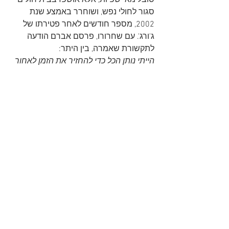
סובל מאי שפיות, אלא אושפז בבית חולים 
סגור לחולי נפש, ושוחרר באמצע שנת 
2002, מספר חודשים לאחר פטירתו של 
ג'ורג'. עם שחרורו, פרסם אברם הודעה 
לתקשורת שאמרה, בין היתר:
הייתי נותן הכל כדי להחזיר את הזמן לאחור 
ולא לתקוף את ג'ורג' הריסון. במבט לאחור, 
אני מבין שלא הייתי באותו זמן בשליטה על 
מעשיי. אני רק מקווה שמשפחת הריסון 
תמצא, איכשהו, את המקום לקבל את 
התנצלותי. אני מרגיש אשם אבל אני לא יכול 
להחזיר את הגלגל לאחור. כל מה שאני יכול 
לומר זה שאני מצטער. אני מקווה שאנשים 
יבינו שזה לא היה באשמתי. אמנם פיזית 
עשיתי את זה, אבל אני לא הייתי בשליטה 
באותו זמן. הרופאים שטיפלו בי בעבר ראו 
בי אדם מכור לסמים, ואף אחד מהם לא 
הבחין שאני סובל ממחלת נפש קשה.