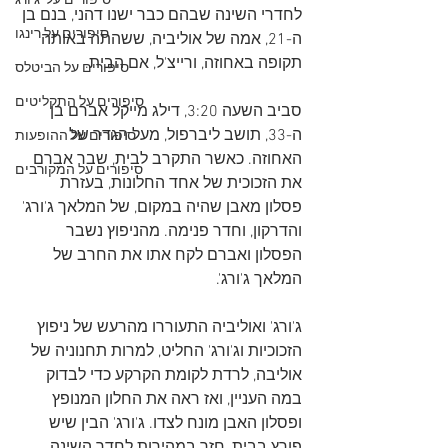
סיפורים על 'ג'ורג
לחדרי השינה שבהם כבר ישנו דהני, בנם בן 
סיפורים על רינגו
ה-21, אמה של אוליביה, ששהתה באותה 
תקופה באחוזה, ורייצ'ל, אם הבית. 
סיפורים על הביטלס
סיפורים על התקליטים
סביב השעה 3:20, דילג מייקל אברם בן 
ה-33, תושב ליברפול, מעל הגדר של 
סיפורים על ההופעות
האחוזה. כאשר התקרב לבית, שבר אברם 
סיפורים על המקורבים
את הזכוכית של אחד החלונות, בעזרת 
פסלון מאבן שהיה במקום, של המלאך ג'ורג' 
והדרקון, וחדר פנימה. מהניפוץ נשבר 
הפסלון ואברם לקח אתו את החרב של 
המלאך ג'ורג'.
ג'ורג' ואוליביה התעוררו מהרעש של ניפוץ 
הזכוכיות וג'ורג' החליט, למרות תחנוניה של 
אוליבה, לרדת לקומת הקרקע כדי לבדוק 
במה העניין, ואז ראה את החלון המנופץ 
ופסלון האבן מונח לצדו. ג'ורג' הבין שיש 