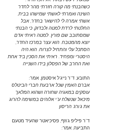
שמעתי רעש ויצאתי אל הפרוזדור. 
כשהבנתי מה קורה חזרתי מהר לחדר 
השינה ואמרתי לאשתי שמישהו בבית. 
אשתי אמרה לי להישאר בחדר, אבל 
החלטתי לרדת למטה ולבדוק, כי הבנתי 
שמסתובב שם פורץ. למטה ראיתי אדם 
יוצא מהמטבח. הוא עצר במרכז החדר, 
הסתכל עלי והתחיל לצרוח. הוא היה 
היסטרי ומפחיד. ראיתי את הסכין ביד אחת 
ואת החרב של הפסלון בידו השנייה
התובע, ד"ר נייג'ל איסטמן, אמר:
אברם האמין שכל ארבעת חברי הביטלס 
עוסקים במאגיה שחורה ושהוא המלאך 
מיכאל שנשלח ע"י אלוהים במשימה להרוג 
את ג'ורג' הריסון
ד"ר פיליפ ג'וזף, פסיכיאטר שהעיד מטעם 
התביעה, אמר: