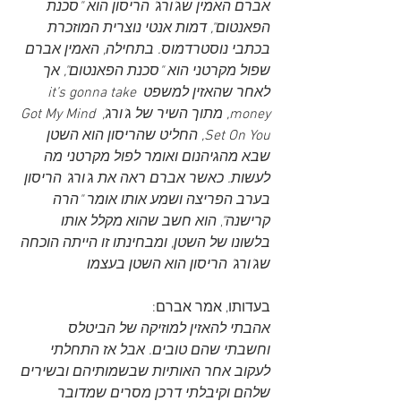
אברם האמין שג'ורג' הריסון הוא "סכנת 
הפאנטום", דמות אנטי נוצרית המוזכרת 
בכתבי נוסטרדמוס. בתחילה, האמין אברם 
שפול מקרטני הוא "סכנת הפאנטום", אך 
לאחר שהאזין למשפט it’s gonna take 
money, מתוך השיר של ג'ורג', Got My Mind 
Set On You, החליט שהריסון הוא השטן 
שבא מהגיהנום ואומר לפול מקרטני מה 
לעשות. כאשר אברם ראה את ג'ורג' הריסון 
בערב הפריצה 
ושמע אותו אומר "הרה 
קרישנה"
, הוא חשב שהוא מקלל אותו 
בלשונו של השטן, ומבחינתו זו הייתה הוכחה 
שג'ורג' הריסון הוא השטן בעצמו
בעדותו, אמר אברם:
אהבתי להאזין למוזיקה של הביטלס 
וחשבתי שהם טובים. אבל אז התחלתי 
לעקוב אחר האותיות שבשמותיהם ובשירים 
שלהם וקיבלתי דרכן מסרים שמדובר 