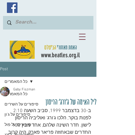
האמת מאחורי
הביטלס
www.beatles.org.il
Post
כל המאמרים
Gaby Fiszman
כל המאמרים
ליל האימה של ג'ורג' הריסון
סיפורים על השירים
ב-30 בדצמבר 1999, סביב השעה 2:10 
סיפורים על ג'ון
לפנות בוקר, הלכו ג'ורג' ואוליביה הריסון 
לישון. חדר השינה שלהם, אחד מבין 120 
סיפורים על פול
החדרים שבאחוזה פריאר פארק, היה קרוב 