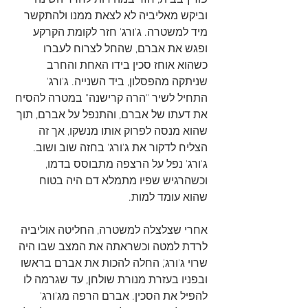
פורץ בבית, חזר במהירות לחדר השינה 
וביקש מאליביה לא לצאת ממנו ולהתקשר 
מיד למשטרה. ג'ורג' חזר לקומת הקרקע 
ופגש את אברם, שהחל לצרוח לעברו 
כשהוא אוחז סכין בידו האחת והחרב 
שניתקה מהפסלון, ביד השנייה. ג'ורג' 
התחיל לשיר "הרה קרישנה" במטרה להסיח 
את דעתו של אברם, והתנפל על אברם, תוך 
שהוא מנסה לפרוק אותו מנשקו, אך זה 
הצליח לדקור את ג'ורג' בחזה שוב ושוב. 
ג'ורג' נפל על הרצפה מתבוסס בדמו, 
וכשהרגיש שפיו מתמלא דם היה בטוח 
שהוא עומד למות. 
אחרי שצלצלה למשטרה, החליטה אוליביה 
לרדת למטה וכשראתה את המצב שבו היה 
שרוי ג'ורג', החלה להכות את אברם בראשו 
ובפניו בעזרת מנורת שולחן, עד שגרמה לו 
להפיל את הסכין. אברם הרפה מג'ורג' 