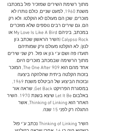
מתוך רשימת השירים שמזכיר פול במכתבו 
משנת 1960, למעט שניים, כולם נותרו לא 
מוכרים, שכן הם מעולם לא הוקלטו. ולא רק 
הם, גם שירים רבים נוספים שלא מוזכרים 
במכתב, ביניהם My Love Is Like A Bird או 
Calypso Rock (השיר הראשון שכתב ג'ון 
לנון), לא הוקלטו מעולם ורק שמותיהם 
תועדו פה ושם ע"י ג'ון או פול. רק שני שירים 
מתוך הרשימה שבמכתב מוכרים היום. 
אחד מהם הוא The One After 909, המוכר 
בזכות הקלטה ביתית שהלהקה ביצעה 
ובזכות הביצוע של הביטלס משנת 1969, 
במסגרת הפרויקט Get Back, שראה אור 
באלבום Let It Be שיצא בשנת 1970. השיר 
האחר הוא Thinking of Linking, אשר 
התגלה רק לפני 15 שנה.
השיר Thinking of Linking נכתב ע"י פול 