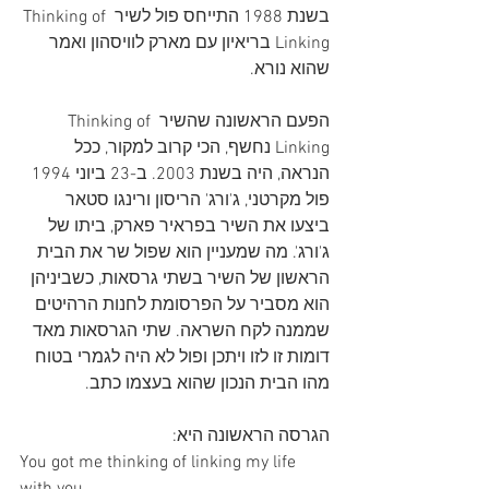
בשנת 1988 התייחס פול לשיר Thinking of 
Linking בריאיון עם מארק לוויסהון ואמר 
שהוא נורא.
הפעם הראשונה שהשיר Thinking of 
Linking נחשף, הכי קרוב למקור, ככל 
הנראה, היה בשנת 2003. ב-23 ביוני 1994 
פול מקרטני, ג'ורג' הריסון ורינגו סטאר 
ביצעו את השיר בפראיר פארק, ביתו של 
ג'ורג'. מה שמעניין הוא שפול שר את הבית 
הראשון של השיר בשתי גרסאות, כשביניהן 
הוא מסביר על הפרסומת לחנות הרהיטים 
שממנה לקח השראה. שתי הגרסאות מאד 
דומות זו לזו ויתכן ופול לא היה לגמרי בטוח 
מהו הבית הנכון שהוא בעצמו כתב.
הגרסה הראשונה היא:
You got me thinking of linking my life 