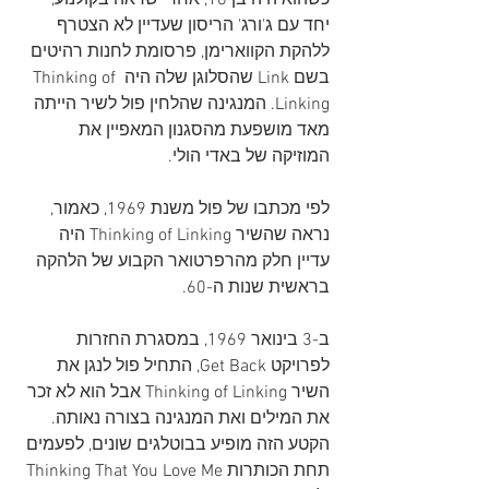
כשהוא היה בן 16, אחרי שראה בקולנוע, 
יחד עם ג'ורג' הריסון שעדיין לא הצטרף 
ללהקת הקווארימן, פרסומת לחנות רהיטים 
בשם Link שהסלוגן שלה היה Thinking of 
Linking. המנגינה שהלחין פול לשיר הייתה 
מאד מושפעת מהסגנון המאפיין את 
המוזיקה של באדי הולי. 
לפי מכתבו של פול משנת 1969, כאמור, 
נראה שהשיר Thinking of Linking היה 
עדיין חלק מהרפרטואר הקבוע של הלהקה 
בראשית שנות ה-60.
ב-3 בינואר 1969, במסגרת החזרות 
לפרויקט Get Back, התחיל פול לנגן את 
השיר Thinking of Linking אבל הוא לא זכר 
את המילים ואת המנגינה בצורה נאותה. 
הקטע הזה מופיע בבוטלגים שונים, לפעמים 
תחת הכותרות Thinking That You Love Me 