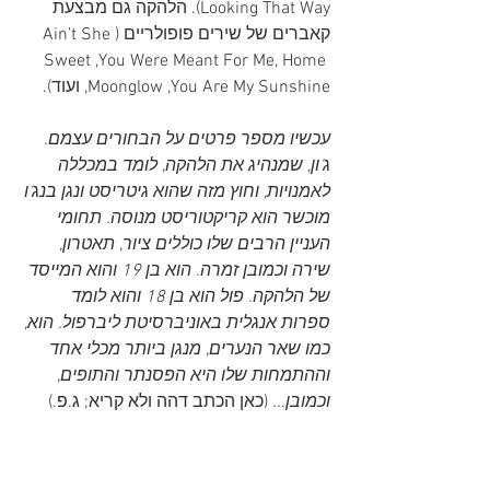
Looking That Way). הלהקה גם מבצעת 
קאברים של שירים פופולריים (Ain’t She 
Sweet ,You Were Meant For Me, Home 
,Moonglow ,You Are My Sunshine ועוד).
עכשיו מספר פרטים על הבחורים עצמם. 
ג'ון, שמנהיג את הלהקה, לומד במכללה 
לאמנויות, וחוץ מזה שהוא גיטריסט ונגן בנג'ו 
מוכשר הוא קריקטוריסט מנוסה. תחומי 
העניין הרבים שלו כוללים ציור, תאטרון, 
שירה וכמובן זמרה. הוא בן 19 והוא המייסד 
של הלהקה. פול הוא בן 18 והוא לומד 
ספרות אנגלית באוניברסיטת ליברפול. הוא, 
כמו שאר הנערים, מנגן ביותר מכלי אחד 
וההתמחות שלו היא הפסנתר והתופים, 
וכמובן...
 (כאן הכתב דהה ולא קריא; ג.פ.)