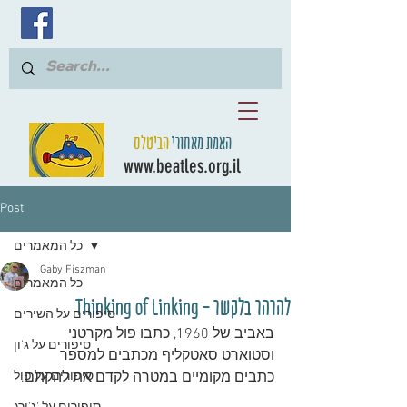
האמת מאחורי
הביטלס
www.beatles.org.il
Post
כל המאמרים
Gaby Fiszman
כל המאמרים
להרהר בלקשר - Thinking of Linking
סיפורים על השירים
באביב של 1960, כתבו פול מקרטני 
סיפורים על ג'ון
וסטוארט סאטקליף מכתבים למספר 
כתבים מקומיים במטרה לקדם את להקתם. 
סיפורים על פול