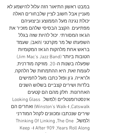
במבט ראשון התיאור הזה עלול להישמע לא 
מעניין אבל חשוב לציין שלבחורים האלה 
יכולת נגינה מעל הממוצע וביצועיהם 
מפתיעים. הקצב הבסיסי שלהם מזכיר את 
הג'אז המסורתי. יכול להיות שזה בגלל 
השפעתו של מר מקרטני (האב), שעמד 
בראש אחת מלהקות הג'אז המקומיות 
הטובות ביותר (Jim Mac’s Jazz Band) 
שפעלה בשנות ה-20. מוזיקה מודרנית, 
לעומת זאת, היא ההתמחות של הלהקה, 
ולראייה, ג'ון ופול כתבו מעל לחמישים 
בלדות ושירים קצביים בשלוש השנים 
האחרונות. חלק מהם הם קטעים 
אינסטרומנטליים (למשל, Looking Glass 
,Catswalk ו-Winston’s Walk) ואחרים הם 
שירים שנכתבו ומכוונים לקהל המודרני 
(למשל, Thinking Of Linking ,The One 
After 909 ,Years Roll Along ו-Keep 