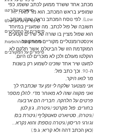
סיפורים על 'ג'ורג
מכתב אחד ששרד ממוען לכתב ששמו, כפי 
סיפורים על רינגו
שמופיע בראש המכתב, הוא מר לואו (Mr. 
Low). לפי נוסח המכתב נראה שזהו מכתב 
סיפורים על הביטלס
תשובה של פול לכתב. מה שמעניין במיוחד 
סיפורים על התקליטים
הוא שפול מציין בו שורה של שירים וקטעים 
אינסטרומנטליים מקוריים מהתקופה 
סיפורים על ההופעות
המוקדמת הזו של הביטלס, אשר חלקם לא 
סיפורים על המקורבים
הוקלטו מעולם ולכן לא מוכרים לנו היום, 
למעט שיר אחד שזכינו לשמוע רק בשנות 
ה-90. וכך כתב פול:
מר לואו היקר,
אני מצטער שלקח לי זמן עד שכתבתי לך 
ואני מקווה שזה לא מאוחר מדי. להלן מספר 
פרטים על הלהקה. חבריה הם ארבעה 
בחורים: פול מקרטני (גיטרה), ג'ון לנון 
(גיטרה), סטיוארט סאטקליף (גיטרת בס) 
וג'ורגי הריסון (גיטרה נוספת) והוא נקרא...
(כאן הכתב דהה ולא קריא; ג.פ.)