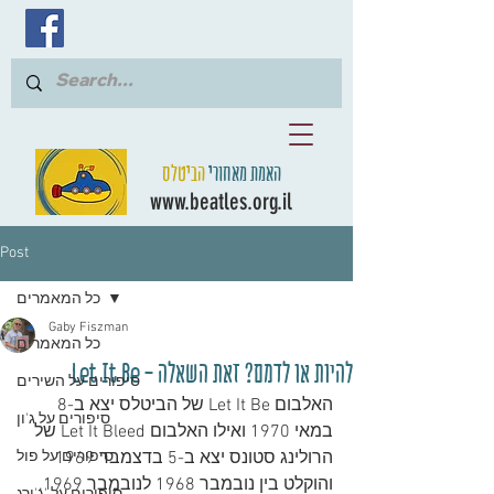
האמת מאחורי
הביטלס
www.beatles.org.il
Post
כל המאמרים
Gaby Fiszman
כל המאמרים
להיות או לדמם? זאת השאלה - Let It Be
סיפורים על השירים
האלבום Let It Be של הביטלס יצא ב-8 
סיפורים על ג'ון
במאי 1970 ואילו האלבום Let It Bleed של 
הרולינג סטונס יצא ב-5 בדצמבר 1969 
סיפורים על פול
והוקלט בין נובמבר 1968 לנובמבר 1969. 