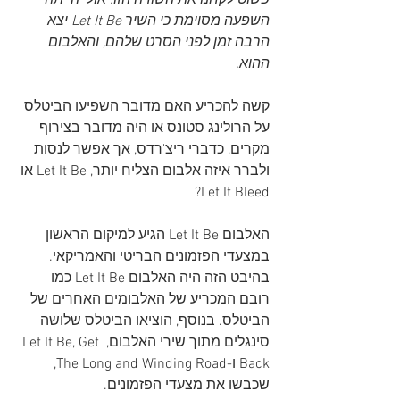
פשוט לקחנו את השורה הזו. אולי הייתה 
השפעה מסוימת כי השיר Let It Be יצא 
הרבה זמן לפני הסרט שלהם, והאלבום 
ההוא. 
קשה להכריע האם מדובר השפיעו הביטלס 
על הרולינג סטונס או היה מדובר בצירוף 
מקרים, כדברי ריצ'רדס, אך אפשר לנסות 
ולברר איזה אלבום הצליח יותר, Let It Be או 
Let It Bleed?
האלבום Let It Be הגיע למיקום הראשון 
במצעדי הפזמונים הבריטי והאמריקאי. 
בהיבט הזה היה האלבום Let It Be כמו 
רובם המכריע של האלבומים האחרים של 
הביטלס. בנוסף, הוציאו הביטלס שלושה 
סינגלים מתוך שירי האלבום, Let It Be, Get 
Back ו-The Long and Winding Road, 
שכבשו את מצעדי הפזמונים.