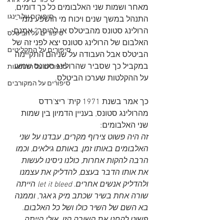
סיפורים על 'ג'ורג
מאחר ושמות שני האלבומים כל כך דומים, 
סיפורים על רינגו
התנהל במשך שנים ויכוח מי הושפע ממי - 
הרולינג סטונס מהביטלס או להיפך? אמנם 
סיפורים על הביטלס
האלבום של הרולינג סטונס יצא לפני זה של 
סיפורים על התקליטים
הביטלס אבל העבודה על שניהם התקיימה 
במקביל כך שסביר שהרולינג סטונס שמעו 
סיפורים על ההופעות
על ההקלטות שערכו הביטלס.
סיפורים על המקורבים
כך אמר בשנת 1971 קית' ריצ'רדס 
מהרולינג סטונס, בעניין הדמיון בין שמות 
שני האלבומים:
זה היה פשוט צירוף מקרים, עבדנו על שני 
האלבומים באותו זמן, באותם גילאים, וכמו 
הרבה להקות אחרות, כולנו ניסינו לעשות 
את אותו הדבר בעצם, להדליק את עצמנו 
ולהדליק אנשים אחרים. let it bleed הייתה 
שורה אחת בשיר שכתב מיק ג'אגר, וממנה 
בא השם של השיר כולו ושל כל האלבום. 