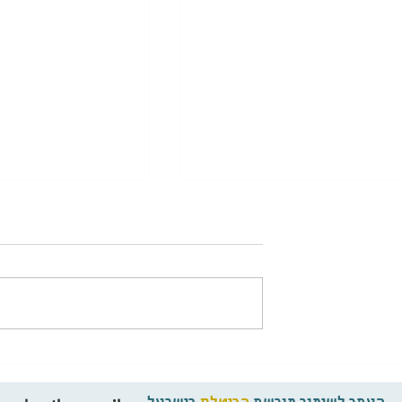
השיר 
החוויה שהחזירה את פול וג'ורג' לימי הביטלס