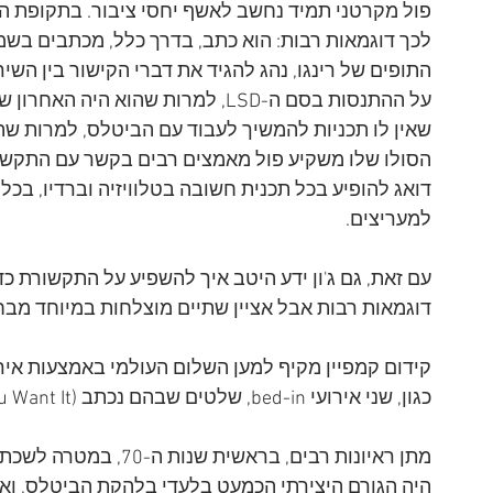
פול מקרטני תמיד נחשב לאשף יחסי ציבור. בתקופת הב
לכך דוגמאות רבות: הוא כתב, בדרך כלל, מכתבים בשמ
התופים של רינגו, נהג להגיד את דברי הקישור בין השי
על ההתנסות בסם ה-LSD, למרות שהוא
שאין לו תכניות להמשיך לעבוד עם הביטלס, למרות ש
הסולו שלו משקיע פול מאמצים רבים בקשר עם התקשורת
דואג להופיע בכל תכנית חשובה בטלוויזיה וברדיו, בכל 
למעריצים.
עם זאת, גם ג'ון ידע היטב איך להשפיע על התקשורת כד
דוגמאות רבות אבל אציין שתיים מוצלחות במיוחד מבחי
קידום קמפיין מקיף למען השלום העולמי באמצעות אי
כגון, שני אירועי bed-in, שלטים שבהם נכתב War is Over (If You Want It) ב-12 ערים מרכזיות בעולם;
מתן ראיונות רבים, בראש
היה הגורם היצירתי הכמעט בלעדי בלהקת הביטלס, ואילו ל