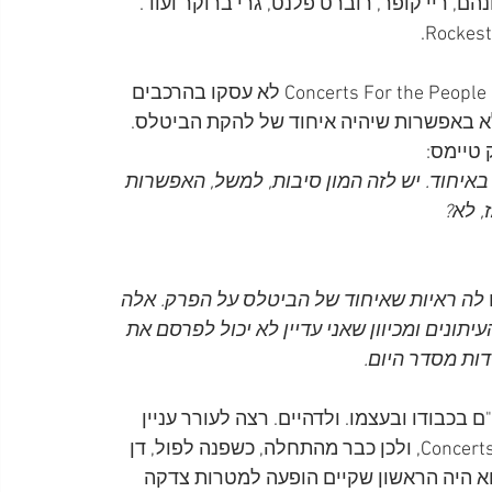
ון בונהם, ריי קופר, רוברט פלנט, גרי ברוקר ועוד. 
הידיעות המוקדמות על סדרת ההופעות Concerts For the People of Kampuchea לא עסקו בהרכבים 
לא באפשרות שיהיה איחוד של להקת הביטלס. 
 טיימס:
באיחוד. יש לזה המון סיבות, למשל, האפשרות 
 לא? 
ש לה ראיות שאיחוד של הביטלס על הפרק. אלה 
תונים ומכיוון שאני עדיין לא יכול לפרסם את 
ת מסדר היום. 
בכבודו ובעצמו. ולדהיים. רצה לעורר עניין 
סביב סדרת ההופעות Concerts For the People of Kampuchea, ולכן כבר מהתחלה, כשפנה לפול, דן 
וא היה הראשון שקיים הופעה למטרות צדקה 