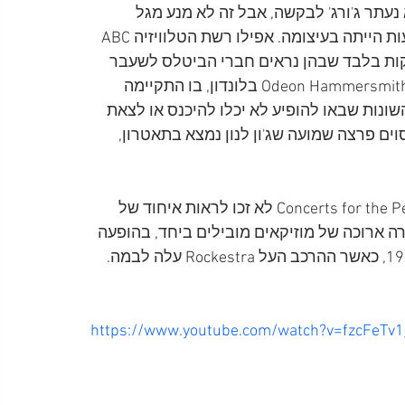
ו בבנגלדש בשנת 1971. אמנם לא נעתר ג'ורג' לבקשה, אבל זה לא מנע מגל 
השמועות להתפשט ולסרב לדעוך, גם כשסדרות ההופעות הייתה בעיצומה. אפילו רשת הטלוויזיה ABC 
ה כי היא מוכנה לשלם 2,000 דולר כדי לצלם 2 דקות בלבד שבהן נראים חברי הביטלס לשעבר 
ביחד, מופיעים או לא. השמועות הללו הביאו לתאטרון Odeon Hammersmith בלונדון, בו התקיימה 
ונות שבאו להופיע לא יכלו להיכנס או לצאת 
ם פרצה שמועה שג'ון לנון נמצא בתאטרון, 
אמנם רוכשי הכרטיסים להופעות Concerts for the People of Kampuchea לא זכו לראות איחוד של 
ה ארוכה של מוזיקאים מובילים ביחד, בהופעה 
https://www.youtube.com/watch?v=fzcFeTv1