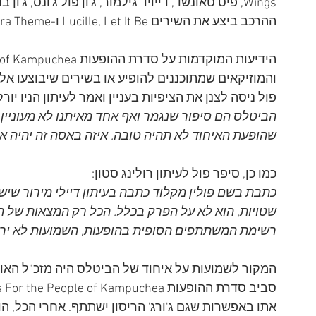
Wings, פיט טאונשד, דייויד גילמור, ג'ון פול ג'ונס, ג'
ההרכב ביצע את השירים Lucille, Let It Be ו-Rockestra Theme. 
והמוזיקאים שמתוכננים להופיע או בשירים שיבוצעו א
פול ניסה לצנן את הציפיות בעניין ואמר לעיתון הניו יורק
הביטלס הם סיפור שנגמר ואף אחד מאיתנו לא מעוניין 
שהופעת האיחוד לא תהיה טובה. איזה באסה זה יהיה אז,
כמו כן, סיפר פול לעיתון רולינג סטון: 
כתבת בשם פולין מקלוד כתבה בעיתון דיילי מירור שי
שטויות, הוא לא על הפרק בכלל. הכל רק המצאות של העי
רשימת המשתתפים הסופית בהופעות, השמועות לא ירדו
המקור לשמועות על איחוד של הביטלס היה מזכ"ל האו"ם 
אתו באפשרות שגם ג'ורג' הריסון ישתתף. אחרי הכל, ה