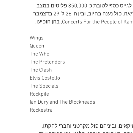
הופעות בהשתתפות אמנים מהשורה הראשונה במטרה לגייס כסף לטובת כ-850,000 פליטים במצב 
של תת תזונה ורעב, כתוצאה מהשלטון הפולש בקמפוצ'יאה. פול נענה בחיוב, ובין ה-26 ל-29 בדצמבר 
1979 התקיימה סדרת ההופעות תחת הכותרת Concerts For the People of Kampuchea, בהן הופיעו, 
Wings
Queen
The Who
The Pretenders
The Clash
Elvis Costello
The Specials
Rockpile
Ian Dury and The Blockheads
Rockestra
Rockestra הוא הרכב על חד פעמי שכלל 31 מוזיקאים, וביניהם פול מקרטני וחברי להקתו, 