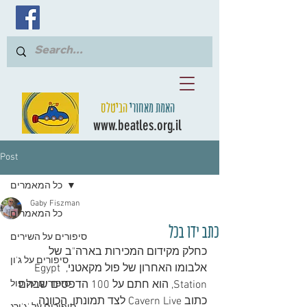
האמת מאחורי
הביטלס
www.beatles.org.il
Post
כל המאמרים
Gaby Fiszman
כל המאמרים
כתב ידו בכל
סיפורים על השירים
כחלק מקידום המכירות בארה"ב של 
סיפורים על ג'ון
אלבומו האחרון של פול מקאטני, Egypt 
Station, הוא חתם על 100 הדפסים שבהם 
סיפורים על פול
כתוב Cavern Live לצד תמונתו. הכוונה, 