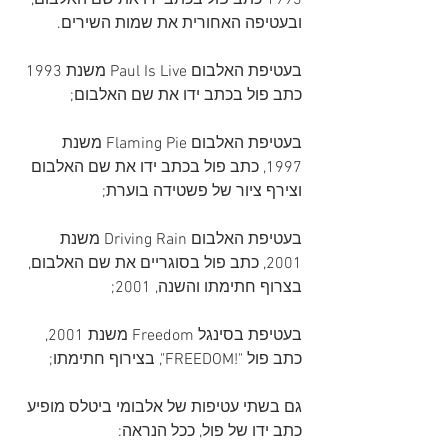
1993 כתב פול בכתב ידו את שם האלבום, 
ובעטיפה האחורית את שמות השירים.
בעטיפת האלבום Paul Is Live משנת 1993 
כתב פול בכתב ידו את שם האלבום;
בעטיפת האלבום Flaming Pie משנת 
1997, כתב פול בכתב ידו את שם האלבום 
וצירף ציור של פשטידה בוערת;
בעטיפת האלבום Driving Rain משנת 
2001, כתב פול בסוגריים את שם האלבום, 
בצרוף חתימתו והשנה, 2001;
בעטיפת בסינגל Freedom משנת 2001, 
כתב פול "!FREEDOM", בצירוף חתימתו;
גם בשתי עטיפות של אלבומי ביטלס מופיע 
כתב ידו של פול, ככל הנראה: