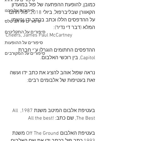
סיפורים על 'ג'ורג
כמובן, להופעת ההפתעה של פול במועדון 
סיפורים על רינגו
הקאוורן שבליברפול, ביולי 2018. פול חתם 
על ההדפסים הללו וכתב בכתב ידו ובשמו 
סיפורים על הביטלס
המלא (דבר די נדיר):
סיפורים על התקליטים
Cheers, James Paul McCartney
סיפורים על ההופעות
ההדפסים החתומים הוגרלו ע"י חברת 
סיפורים על המקורבים
Capitol, בין רוכשי האלבום.
נראה שפול אוהב להציג את כתב ידו ועשה 
זאת בעטיפות של אלבומים רבים:
בעטיפת אלבום המיטב משנת 1987, All 
The Best, שם כתב: !All the best
בעטיפת האלבום Off The Ground משנת 