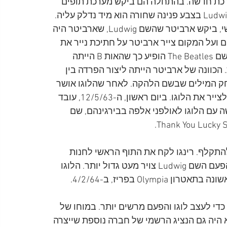
רכת חדשה. בהתחלה הם ביקש מערכת תופים 
בצבע שחור אך כאשר רינגו ראה מערכת תופים מסוג Ludwig בצבע פנינה שחורה הוא מיד נדלק עליה. 
כשבריאן ביקש שלוגו עם שם הלהקה יופיע בתוף הראשי, ביקש ארביטר שהשם Ludwig, שארביטר היה 
ם ועל המקום צייר ארביטר על חתיכת נייר את 
הלוגו החדש לאישורו של בריאן. בהצעה של ארביטר השם The Beatles הופיע כך שהאות B הייתה 
כת מתחת לאחרות. הכוונה של ארביטר הייתה ליצור הפרדה בין 
את משחק המילים שבשם הלהקה. לאחר שהלוגו אושר 
הטיל ארביטר על אדי סטוקס, שעסק בכתיבת שלטים, לצייר את הלוגו. ביום ראשון, ה-12/5/63, עובד 
 עם הלוגו לאולפני אלפה בבירגינהם, שם 
וגו החל להתקלף. רינגו לקח את התוף הראשי לחנות 
Drum City כדי שסטוקס יצבע את הלוגו מחדש כאשר הפעם השם Ludwig צויר מעט גדול יותר. הלוגו 
המחודש נראה לראשונה בציבור בהופעת הביטלס הראשונה בתאטרון Olympia בפריז, ב-4/2/64. 
טרוקס כדי לעצב לוגו והפעם מרשים יותר. במוחו של 
 היה גם הנציג הרשמי של חברה נוספת שייצרה 