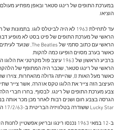
במערכת התופים של רינגו סטאר ובאפן מפתיע מעולם
הוציאו.
עד לתחילת 1963 לא היה לביטלס לוגו. בת
הראשי של מערכת התופים של פיט בסט לא מופיע דבר,
הראשי עם כתוב סתמי של s
כאשר בערב מסוים הופיעו כמה להקות.
ברביע הראשון של 1963 עיצב פול מקרט
כאשר מעל האות B, שהייתה גדולה מהאחרות, 
העיצוב הזה צייר את הלוגו טקס או'הרה, אשר צייר שת
צבע מערכת התופים של רינגו. לבסוף, בחרו חברי הלה
Lucky Star ששודרה בטלוויזיה הבריטית ב-17/2/63 הופיעו הביטלס עם הלוגו הזה.