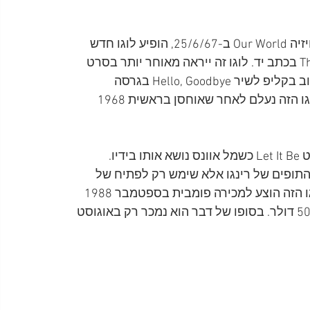
בקליפ לשיר All You Need Is Love, לצורך תכנית הטלוויזיה Our World ב-25/6/67, הופיע לוגו חדש 
ושונה בצבע כתום ואדום עם המילים Love ו-The Beatles בכתב יד. לוגו זה ייראה מאוחר יותר בסרט 
Magical Mystery Tour בשיר I am The Walrus ויופיע שוב בקליפ לשיר Hello, Goodbye בגרסה 
שצולמה ב-10/11/65 ב-Savile Theatre שבלונדון. הלוגו הזה נעלם לאחר שאוחסן בראשית 1968 
הלוגו האחרון של הביטלס נראה בקצרה בתחילת הסרט Let It Be כשמל אוונס נושא אותו בידיו. 
התופים של רינגו אלא שימש רק לפתיח של 
הסרט, שצולם בינואר 1969. עור התוף הראשי עם הלוגו הזה הוצע למכירה פומבית בספטמבר 1988 
אך אף הצעה לא הגיעה למחיר המינימום שנקבע, 50,000 דולר. בסופו של דבר הוא נמכר רק באוגוסט 