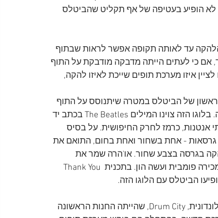
 לא הופיע בעטיפה של אף תקליט שהביטלס 
מונות של הלהקה עד לאותה תקופה אפשר לראות שבתוף 
 אם כי לעתים הייתה מדבקה מודבקת על התוף 
The Beatle, שנועד לעיתים לציין איזו מערכת תופים שייכת לאיזו להקה, 
ני את הלוגו הראשון של הביטלס במטרה שיתנוסס על התוף 
הראשי של רינגו סטאר, שכבר היה המתופף של הלהקה. בלוגו הזה צוינו המילים The Beatles בכתב יד 
צוירו שתי אנטנות, כרמז לחרק החיפושית. על בסיס 
י גרסאות - אחת בשחור ואחת בחום, התואם את 
קה בגרסה בצבע שחור. או'הרה שמר את 
הגרסה בצבע חום ושנים רבות לאחר מכן מכר אותה במכירה פומבית ועשה הון. בתכנית Thank You 
ב-12 במאי 1963 נכנסו רינגו ובריאן אפשטיין לחנות הלונדונית, Drum City, שהייתה החנות הראשונה 