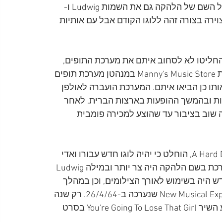
מערכות תופים, Remo, שהסמל שלה היה כתר, צייר מעל השם של הלהקה גם את השמות Ludwig ו-
R, שילוב שלא נראה קודם לכן. השם The Beatles צוירה בצורה זהה ללוגו הקודם אבל עם אותיות 
נסעו לארצות הברית בפברואר 1964, הם החליטו לא לסחוב איתם את מערכת התופים, 
כדי להקל על עצמם. עם הגיעם לניו יורק הזמינו מהחנות Manny's Music Store במנהטן מערכת תופים 
ותו כן הביאו איתם. המערכת הועברה לאולפן 
יות ובהמשך ההופעות בארצות הברית. לאחר 
 שוב בציבור עד שהוצע למכירה פומבית 
כשהביטלס החלו לצלם את סרטם הראשון A Hard Day's Night, הוחלט כי יהיה לוגו חדש עבורו ואדי 
סטוקר שוב הוזעק כדי לצייר אותו. הפעם האות T המוארכת בשם הלהקה היה צר יותר ובמילה Ludwig 
נה עד אל מתחת לאות d. הלוגו החדש היה בשימוש לאורך הצילומים, וכן במהלך 
ההופעה New Musical Express Annual Poll Winners' All-Star Concert שנערכה ב-26/4/64. רק שנה 
מאוחר יותר, ב-30/4/65, הוא נראה שוב והפעם בביצוע השיר You're Going To Lose That Girl בסרט 