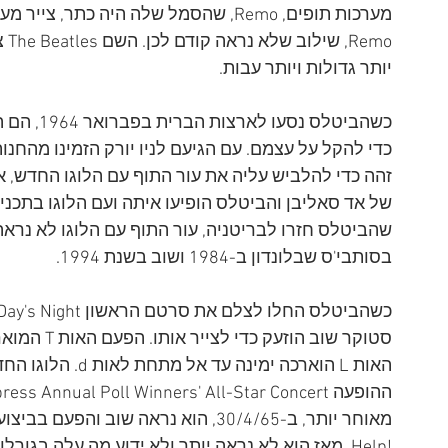
emo
יותר גדולות ויותר עבות.
כשהביטלס 
זהה כדי להלביש עליה את עור התוף עם הלוגו החדש, א
של אד סאליבן והביטלס הופיעו איתה ועם הלוגו בתכנ
שהביטלס חזרו לבריטניה, עור התוף עם הלוגו לא נראה
בסותבי'ס שבלונדון ב-1984 ושוב בשנת 1994.
האות L הוארכה ימי
!Help. מאז הוא לא נראה יותר ולא ידוע מה עלה בגורלו.