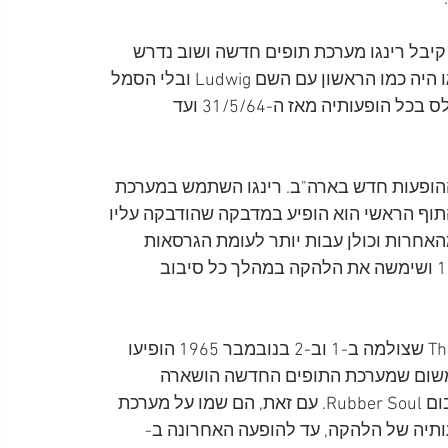
-31/5/64, לפני ההופעה ב-Prince of Wales Theatre קיבל רינגו מערכת תופים חדשה ושוב נדרש 
לצייר לוגו וכרגיל גויס למשימה אד סטוקס. הפעם הלוגו היה כמו הראשון עם השם Ludwig ובלי הסמל 
(הכתר) של חברת Remo. הלוגו החדש שימש את הביטלס בכל הופעותיה מאז ה-31/5/64 ועד 
לת מסע ההופעות חדש בארה"ב. רינגו השתמש במערכת 
התוף הראשי הוא הופיע במדבקה שהודבקה עליו 
האחרות וכולן עבות יותר לעומת הגרסאות 
הקודמות. הלוגו הזה הופיע לראשונה בציבור ב-14/8/65 ושימשה את הלהקה במהלך כל סיבוב 
בתכנית הטלוויזיה The Music Of Lennon and McCartney שצולמה ב-1 וב-2 בנובמבר 1965 הופיעו 
תה מערכת תופים מסוג מ-1963. זאת, משום שמערכת התופים החדשה הושארה 
באולפני EMI, שכן הביטלס היו באמצע ההקלטות לאלבום Rubber Soul. עם זאת, הם שמו על מערכת 
ותיה של הלהקה, עד להופעה האחרונה ב-