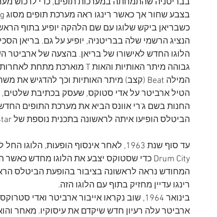
בבריטניה שהתמחתה במערכות תופים, כדי לרכוש מע
הנציג הרשמי שלה בבריטניה, יופיע על גם. בריאן הסכי
גבוהה מיתר האותיות והאות T מואר
המילה Beat (קצב) מיתר האותיות וכך להדגיש 
החנות בשם ג'רי אוונס הביא את מערכת התופים החדשה
הביטלס הופיעו איתה לראשונה בתכנית נוספת של Thank You Lucky Star.
עד סוף שנת 1963, לאחר אינסוף הופעות, הל
רינגו עדיין מחזיק בתוף עם הלוגו הזה.
בינואר 1964, שוב נקראו אייבור ארביטר ואדי ס
ארביטר עלה רעיון חדש שיקדם את עיסוקיו. מאחר והוא