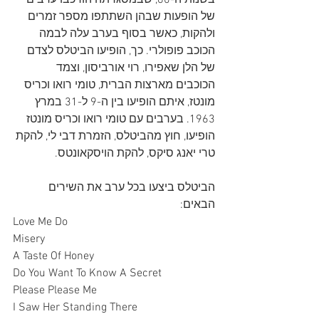
בשנות ה-60, שבמסגרתה הורכבו ערבים 
של הופעות שבהן השתתפו מספר זמרים 
ולהקות, כאשר בסוף בערב עלה לבמה 
הכוכב פופולרי. כך, הופיעו הביטלס לצדם 
של הלן שאפירו, רוי אורביסון, וצמד 
הכוכבים מארצות הברית, טומי רואו וכריס 
מונטז, איתם הופיעו בין ה-9 ל-31 במרץ 
1963. בערבים עם טומי רואו וכריס מונטז 
הופיעו, חוץ מהביטלס, הזמרת דבי לי, להקת 
טרי יאנג סיקס, להקת הויסקאונטס. 
הביטלס ביצעו בכל ערב את השירים 
הבאים:
Love Me Do
Misery
A Taste Of Honey
Do You Want To Know A Secret
Please Please Me
I Saw Her Standing There