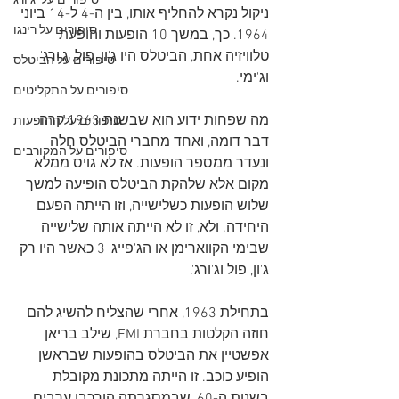
סיפורים על 'ג'ורג
ניקול נקרא להחליף אותו, בין ה-4 ל-14 ביוני 
סיפורים על רינגו
1964. כך, במשך 10 הופעות והופעת 
טלוויזיה אחת, הביטלס היו ג'ון, פול, ג'ורג' 
סיפורים על הביטלס
וג'ימי.
סיפורים על התקליטים
מה שפחות ידוע הוא שבשנת 1963 קרה 
סיפורים על ההופעות
דבר דומה, ואחד מחברי הביטלס חלה 
סיפורים על המקורבים
ונעדר ממספר הופעות. אז לא גויס ממלא 
מקום אלא שלהקת הביטלס הופיעה למשך 
שלוש הופעות כשלישייה, וזו הייתה הפעם 
היחידה. ולא, זו לא הייתה אותה שלישייה 
שבימי הקווארימן או הג'פייג' 3 כאשר היו רק 
ג'ון, פול וג'ורג'.
בתחילת 1963, אחרי שהצליח להשיג להם 
חוזה הקלטות בחברת EMI, שילב בריאן 
אפשטיין את הביטלס בהופעות שבראשן 
הופיע כוכב. זו הייתה מתכונת מקובלת 