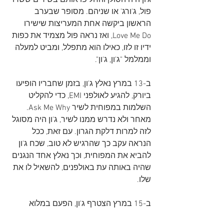
ג'ון היה הסולן והחליפו אותם בשירים ששרו 
פול, ג'ורג' או שניהם. מסופר שבערב 
הראשון ביקשה אחת המעריצות שישירו 
Love Me Do, ואז נראה פול מצמיד את כפות 
ידיו זו לזו, כאילו הוא מתפלל, ומביט למעלה 
וממלמל "ג'ון, ג'ון".
ב-13 במרץ נאלץ ג'ון, בזמן שחבריו הופיעו 
ביורק, להגיע לאולפני EMI, כדי להקליט 
השלמות במפוחית לשיר Ask Me Why. 
מאחר ולא נדרש ממנו לשיר, ג'ון היה מסוגל 
לזה למרות דלקת הגרון. עם זאת, ככל 
הנראה עקב כך שהרגיש לא טוב, שכח ג'ון 
להביא את המפוחית, וכך נאלץ אחד הנגנים 
שהיה באותה עת באולפנים, להשאיל לו את 
שלו.
ב-15 במרץ הצטרף ג'ון, הפעם במלוא 
כוחותיו, לחבריו על הבמה בהופעה בעיר 