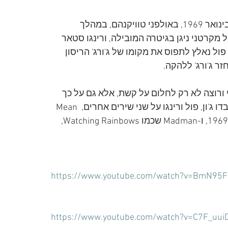
השיר Watching Rainbows של הביטלס, הוקלט ב-14 בינואר 1969, באולפני טוויקנהם, במהלך 
גן ושר, פול מקרטני ניגן בגיטרה המובילה, ורינגו סטאר 
פול נאלץ לתפוס את מקומו של ג'ורג' הריסון 
ם שסובל מעוני ורוצה לא רק לחלום על קשת, אלא גם על כך 
שיום אחד ייצא ממצבו, הוא תולדה של אלתור בזמן שעבדו ג'ון, פול ורינגו על שני שירים אחרים, Mean 
Mr. Mustard שנכלל באלבום Abbey Road מספטמבר 1969, ו-Madman שכמו Watching Rainbows, 
https://www.youtube.com/watch?v=BmN95Fl
https://www.youtube.com/watch?v=C7F_uui