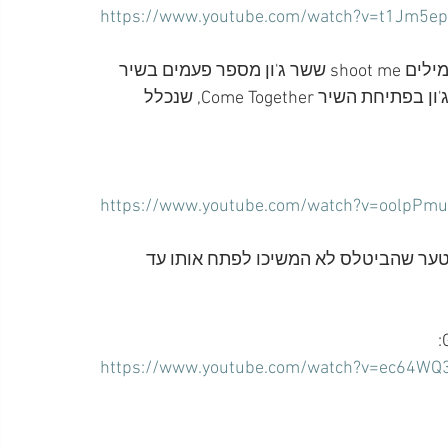
https://www.youtube.com/watch?v=t1Jm5e
הקשר עם שיר נוסף של הביטלס הוא באמצעות צמד המילים shoot me ששר ג'ון מספר פעמים בשיר 
Watching Rainbows. אלה המילים שאחר כך השתמש ג'ון בפתיחת השיר Come Together, שנכלל 
https://www.youtube.com/watch?v=oolpPmu
Watching , יכולים רק להצטער שהביטלס לא המשיכו לפתח אותו עד 
https://www.youtube.com/watch?v=ec64WQ