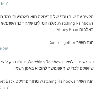
pJr10
באלבום Abbey Road.
הנה השיר Come Together:
K2I8
כשמאזינים לשיר Rainbows
שיושלם לכדי שיר שאפשר להוציא באפן רשמי.
הנה השיר Watching Rainbows מתוך פרויקט Get Back:
3--eY