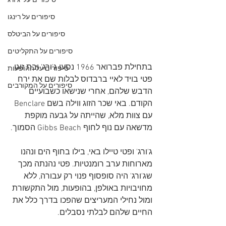
סיפורים על 'ג'ורג
סיפורים על רינגו
סיפורים על הביטלס
סיפורים על התקליטים
בתחילת פברואר 1966 נסעו ג'ורג' ובת זוגו 
סיפורים על ההופעות
פטי בויד לאיי ברבדוס לבלות שם את ירח 
סיפורים על המקורבים
הדבש שלהם, אחרי שנישאו כשבועיים 
הקודם. באי שכר הזוג ווילה בשם Benclare 
עם צוות מלא, שהייתה על גבעה מוקפת 
מדשאה עם נוף לחוף Gibbs Beach הסמוך.
ג'ורג' ופטי טיילו באי, בילו בחוף הים ונהנו 
מארוחות ערב רומנטיות. פטי נהנתה מכך 
שג'ורג' היה סופסוף פנוי רק עבורה, ללא 
מחויבויות באולפן, בהופעות, מול התקשורת 
ומול נחילי המעריצים שהפכו בדרך כלל את 
החיים שלהם לבלתי נסבלים. 