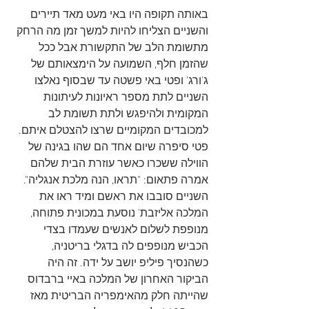
באותה תקופה היו באי מעט מאד תיירים 
והשניים הצליחו להיות למשך זמן מה הרחק 
מתשומת הלב של התקשורת אבל ככל 
שהזמן חלף, השמועה על הימצאותם של 
ג'ורג' ופטי באי פשטה עד שבסוף נאלצו 
השניים לתת מספר ראיונות לעיתונות 
המקומית ולהיפגש ולתת תשומת לב 
למכובדים המקומיים שרצו להצטלם איתם.
פטי סיפרה שיום אחד הם שהו בגינה של 
הווילה ששכרו כאשר עוזרת הבית שלהם 
אמרה פתאום: "תראו, הנה מלכת אנגליה". 
השניים סובבו את ראשם ומיד ראו את 
המלכה אליזבת' נוסעת במכונית פתוחה, 
מנופפת לשלום לאנשים שעמדו בצדי 
הכביש מנופפים לה בדגלי בריטניה, 
כשהנסיך פיליפ יושב על ידה. זה היה 
הביקור האחרון של המלכה באיי ברבדוס 
שהייתה חלק מהאימפריה הבריטית מאז 