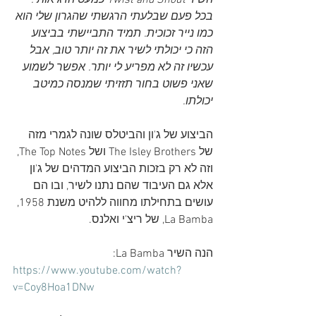
השיר Twist and Shout כמעט הרג אותי. 
בכל פעם שבלעתי הרגשתי שהגרון שלי הוא 
כמו נייר זכוכית. תמיד התביישתי בביצוע 
הזה כי יכולתי לשיר את זה יותר טוב, אבל 
עכשיו זה לא מפריע לי יותר. אפשר לשמוע 
שאני פשוט בחור תזזיתי שמנסה כמיטב 
יכולתו.
הביצוע של ג'ון והביטלס שונה לגמרי מזה 
של The Isley Brothers ושל The Top Notes, 
וזה לא רק בזכות הביצוע המדהים של ג'ון 
אלא גם העיבוד שהם נתנו לשיר, ובו הם 
עושים בתחילתו מחווה ללהיט משנת 1958, 
La Bamba, של ריצ'י ואלנס.
הנה השיר La Bamba:
https://www.youtube.com/watch?
v=Coy8Hoa1DNw