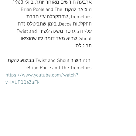
ארבעה חודשים מאוחר יותר, ביולי 1963, 
הוציאה להקת Brian Poole and The 
Tremeloes, שהתקבלה ע"י חברת 
ההקלטות Decca, בזמן שהביטלס נדחו 
על-ידה, גרסה משלה לשיר Twist and 
Shout, שהיא מאד דומה לזו שהוציאו 
הביטלס.
 הנה השיר Twist and Shout בביצוע להקת 
Brian Poole and The Tremeloes:
https://www.youtube.com/watch?
v=IAUFQQeZuFk
הנה השיר Twist and Shout בביצוע הבלתי 
נשכח של הביטלס:
https://www.youtube.com/watch?
v=2RicaUqd9Hg