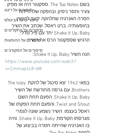
סיפורים על 'ג'ורג
בשם The Top Notes. ספקטור היה אז מפיק 
סיפורים על רינגו
צעיר וחסר ניסיון, ובהפקה שלו הייתה 
חסרה האנרגיה שהלהקה ידעה להפגין 
סיפורים על הביטלס
בהופעותיה. ברט ראסל, שכתב את השיר 
סיפורים על התקליטים
Shake It Up, Baby יחד עם פיל מדלי, 
הרגיש שספקטור הרס את השיר.
סיפורים על ההופעות
סיפורים על המקורבים
הנה השיר Shake It Up, Baby:
https://www.youtube.com/watch?
v=Cmmap4L8-oM
במאי 1962 יצא סינגל של להקת The Isley 
Brothers, עם גרסה מחודשת של השיר 
Shake It Up, Baby, הפעם תחת השם 
Twist and Shout, והפעם תחת הפקתו של 
ראסל בעצמו. השיר נשמע שונה לגמרי 
מגרסתו הקודמת, Shake It Up, Baby, והיה 
בו האנרגיה שהייתה חסרה בביצוע של 