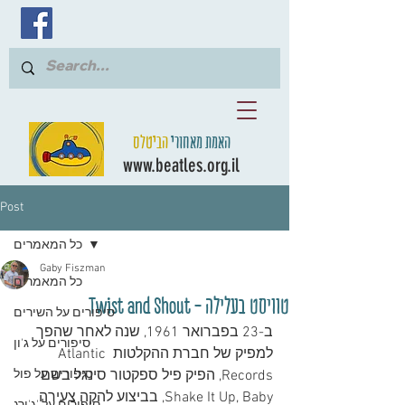
האמת מאחורי
הביטלס
www.beatles.org.il
Post
כל המאמרים
Gaby Fiszman
כל המאמרים
טוויסט בעלילה - Twist and Shout
סיפורים על השירים
ב-23 בפברואר 1961, שנה לאחר שהפך 
סיפורים על ג'ון
למפיק של חברת ההקלטות Atlantic 
Records, הפיק פיל ספקטור סינגל בשם 
סיפורים על פול
Shake It Up, Baby, בביצוע להקה צעירה 