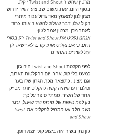
מרטין שהשיר Twist and Shout יוקלט 
בסוף היום. זאת, משום שביצוע השיר ידרוש 
מג'ון לנון למאמץ מאד גדול עבור מיתרי 
הקול שלו, דבר שעלול להשאיר אותו צרוד 
לאחר מכן. מרטין אמר לג'ון:
אנחנו נקליט את Twist and Shout רק בסוף 
היום, כי אם נקליט אותו קודם, לא יישאר לך 
קול לשירים האחרים
לפני הקלטת Twist and Shout היה ג'ון 
כמעט בלי קול, אחרי יום ההקלטות הארוך, 
וגם מצונן. כתוצאה מכך, הגרון שלו בער 
וכולם ידעו שיהיה קשה להקליט יותר מטייק 
אחד של השיר. סמתי' סיפר על כך:
ג'ון לקח טיפות של סירופ נגד שיעול, גרגר 
מעט חלב ואז התחיל להקליט את Twist 
and Shout
ג'ון נתן בשיר הזה ביצוע קולי יוצא דופן, 