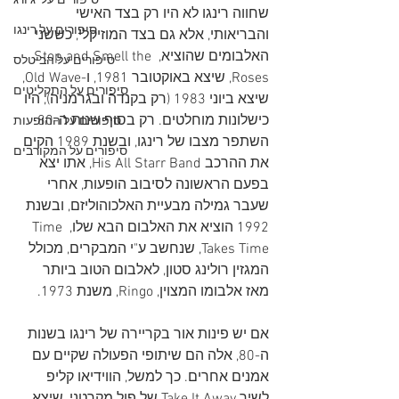
סיפורים על 'ג'ורג
שחווה רינגו לא היו רק בצד האישי 
סיפורים על רינגו
והבריאותי, אלא גם בצד המוזיקלי, כששני 
האלבומים שהוציא, Stop and Smell the 
סיפורים על הביטלס
Roses, שיצא באוקטובר 1981, ו-Old Wave, 
סיפורים על התקליטים
שיצא ביוני 1983 (רק בקנדה ובגרמניה), היו 
כישלונות מוחלטים. רק בסוף שנות ה-80 
סיפורים על ההופעות
השתפר מצבו של רינגו, ובשנת 1989 הקים 
סיפורים על המקורבים
את ההרכב His All Starr Band, אתו יצא 
בפעם הראשונה לסיבוב הופעות, אחרי 
שעבר גמילה מבעיית האלכוהוליזם, ובשנת 
1992 הוציא את האלבום הבא שלו, Time 
Takes Time, שנחשב ע"י המבקרים, מכולל 
המגזין רולינג סטון, לאלבום הטוב ביותר 
מאז אלבומו המצוין, Ringo, משנת 1973.
אם יש פינות אור בקריירה של רינגו בשנות 
ה-80, אלה הם שיתופי הפעולה שקיים עם 
אמנים אחרים. כך למשל, הווידיאו קליפ 