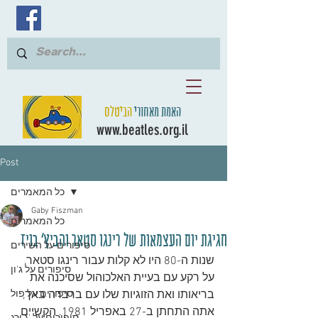
האמת מאחורי
הביטלס
www.beatles.org.il
Post
כל המאמרים
Gaby Fiszman
כל המאמרים
חגיגת יום העצמאות של רינגו סטאר והביץ' בויז
סיפורים על השירים
שנות ה-80 היו לא קלות עבור רינגו סטאר, 
סיפורים על ג'ון
על רקע עם בעיית האלכוהול שסיכנה את 
בריאותו ואת הזוגיות שלו עם ברברה באך, 
סיפורים על פול
אתה התחתן ב-27 באפריל 1981. הקשיים 