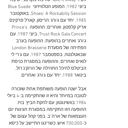
לשיר Take It Away של פול מקרטני, שיצא 
ביוני 1982; המופע הטלוויזיוני Blue Suede 
Shoes: A Rockabilly Session, באוקטובר 
1985, יחד עם ג'ורג' הריסון, קארל פרקינס, 
אריק קלפטון, ואחרים; ההופעה Prince's 
Trust Rock Gala Concert, ביוני 1987, עם 
ג'ורג' ואחרים בהופעת; ההופעה בערב 
הפתיחה של מסעדת London Brasserie 
שבאטלנטה, בספטמבר 1987, עם ג'רי לי 
לואיס ואחרים; וההופעה במסגרת כניסת 
הביטלס להיכל התהילה של הרוק'נ'רול, 
בינואר 1988, יחד עם ג'ורג' ואחרים.
אבל ישנה הופעה משותפת אחת שזכורה 
לטובה במיוחד והיא זו שהתקיימה ב-4 ביולי 
1984 בוושינגטון, עם להקת הביץ' בויז. 
ההופעה הזו התקיימה במסגרת חגיגות יום 
העצמאות של ארה"ב, בפני קהל עצום של 
כ-700,000 איש, כשרינגו התיישב על כיסא 