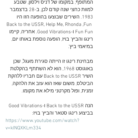
המתופף, במקומו של דניס וילסון, שטבע 
למוות כחצי שנה קודם לכן, ב-28 בדצמבר 
1983. השירים שבוצעו בהופעה הזו היו 
Back to the USSR, Help Me, Rhonda ,Fun 
Fun Fun ו-Good Vibrations. אחריה, קיימו 
רינגו והביץ' בויז, הופעה נוספת באותו יום, 
במיאמי ביץ'. 
מבחינת רינגו זו הייתה סגירת מעגל, שכן 
באוגוסט 1968, הוא לא השתתף בהקלטת 
השיר Back to the USSR עם חבריו ללהקת 
הביטלס, משום שאז הוא עזב את הלהקה, 
זמנית, ופול מקרטני מילא את מקומו. 
הנה Back to the USSR ו-Good Vibrations 
בביצוע רינגו סטאר והביץ' בויז:
https://www.youtube.com/watch?
v=kINQXKLm334