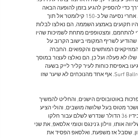
אלצו שוב לצאת לדרך כדי להספיק להגיע בזמן להופעה הבאה 
שאמורה הייתה להתקיים למחרת היום בעיר קליר לייק. אחרי נסיעה של כ-150 קילומטר אל תוך 
היו תקועים באמצע השממה, הם נאלצו לבלות 
י להתחמם, ומצטופפים מתחת לשמיכות שהיו 
שהודיע לשריף המקומי בישוב הקרוב על 
המוזיקאים המותשים והקפואים. החברה 
ו לא פעלה ועל כן, הם נאלצו לעצור במוסך 
יעו באפיסת כוחות לעיר קליר לייק בשעה 
20:00, בדיוק בזמן לעלות לבמה באולם הריקודים Surf Ballroom. אף אחד מהנוכחים לא שיער שזו 
רכות באוטובוסים הישנים, והחליט להמשיך 
כר מטוס בעל שלושה מושבים, והולי הציע 
לזמר דיון דימוצ'י להצטרף אליו, אך זה וויתר כי לא היו בידיו 36 הדולר שנדרש לשלם עבור חלקו 
ה אותו, ווילון ג'נינגס וטומי אלסאפ, את שני 
דסון, שסבל אז משפעת, ואלסאפ הפסיד את 