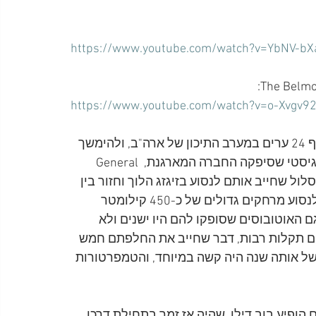
https://www.youtube.com/watch?v=YbNV-b
https://www.youtube.com/watch?v=o-Xvgv9
סיבוב ההופעות כונה Winter Dance Party, ותוכנן להקיף 24 ערים במערב התיכון של ארה"ב, ולהימשך 
שלושה שבועות, ללא ימי מנוחה בין ההופעות. הצד הלוגיסטי שסיפקה החברה המארגנת, General 
ם תכנון המסלול שחייב אותם לנסוע בזיגזג הלוך וחזור בין 
הישובים שבהם הופיעו. מעבר לזה, בכל יום הם נאלצו לנסוע מרחקים גדולים של כ-450 קילומטר 
ים. גם האוטובוסים שסופקו להם היו ישנים ולא 
הם תקלות רבות, דבר שחייב את החלפתם חמש 
של אותה שנה היה קשה במיוחד, והטמפרטורות 
 כשלפניהם הופיע בוב דילן, שהיה אז זמר בתחילת דרכו. 