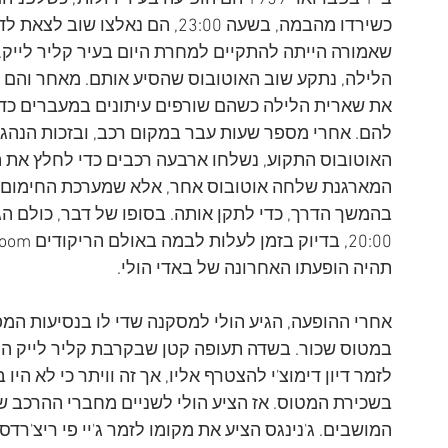
כשירדו מהבמה, בשעה 23:00, הם נ
הלילה, נתקע שוב האוטובוס שהסיע אותם. מאחר והם 
את שארית הלילה כשהם שורפים עיתונים במעברים כד
להם. אחרי מספר שעות עבר במקום רכב, ובזכות הנהג 
האוטובוס התקוע, נשלחו ארבעה רכבים כדי לחלץ את 
המארגנת שלחה אוטובוס אחר, אלא שמערכת החימום של
בהמשך הדרך, כדי לתקן אותה. בסופו של דבר, כולם הג
תהיה הופעתו האחרונה של באדי הולי.
אחרי ההופעה, הגיע הולי למסקנה שדי לו בנסיעות המפ
במטוס שכור. בשדה תעופה קטן שבקרבת קליר לייק הוש
בשכירת המטוס. אז הציע הולי לשניים מחברי ההרכב שליוו
המושבים. ג'נינגס הציע את מקומו לזמר ג'יי פי ריצ'ר