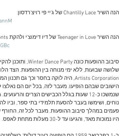
הנה השיר Chantilly Lace של ג'יי פי רויצ'רדסון:
XannM
הנה השיר Teenager in Love של דיו דימוצ'י ולהקת The Belmonts:
2GBc
Artists Corporation, היה לוקה בחסר וכך ג
שנמשכו כ-12 שעות בגלל הכבישים הצרים והרעוע
נוחים, ושימשו בעבר להסעת תלמידי בתי ספר, וביו ל
פעמים במהלך סיבוב ההופעות. מעבר לכל זה, החורף 
היו נמוכות מאד, והגיעו עד ל-30 מעלות מתחת לאפס.
ב-1 בפברואר 1959 הם הופיעה בעיר דולות',