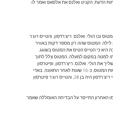
חות הדעת, הקניט ואלנס את אלסאפ ואמר לו:
ות בוקר, המריא המטוס ובו הולי, ואלנס, ריצ'רדסון, והטייס רוג'ר 
 לילה. המטוס שהה רק מספר דקות באוויר 
 היא כי הטייס הטיס את המטוס בשוגג, 
ותו למטה במקום למעלה. המטוס צלל לתוך 
-270 קמ"ש, התהפך והשליך את הולי, ואלנס, ריצ'רדסון, ופיטרסון 
לאוויר, וגופותיהם נמצאו בשלג, מטרים ספורים מהריסות המטוס, כ-10 שעות לאחר התאונה. באדי 
הולי היה רק בן 22 במותו, ריצ'י וואלנס היה בן 17, ג'יי פי ריצ'רדסון היה בן 28, והטייס רוג'ר פיטרסון 
2017, נפטר טומי אלסאפ בגיל 85, ועד יומו האחרון התייסר על הבדיחה האומללה שאמר 