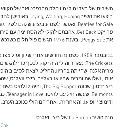
השירים של באדי הולי היו חלק מהרפרטואר של הקווארי
את Peggy Sue, ובשנת 1976 הגשים פול חלום כשרכש את קטלוג השירים של הולי.
בנובמבר 1958, כשמונה חודשים אחרי שג'ון ו
The Crickets. מאחר והולי היה זקוק לכסף כדי ל
מריה אלנה, שהייתה בהריון, החליט לצאת לסיבוב הופעו
elmonts
ודימוצ'י יופיעו, זה אחר זה, ואחריהם הולי ככוכב הערב.
הנה השיר La Bamba של ריצ'י ואלנס:
-Cok