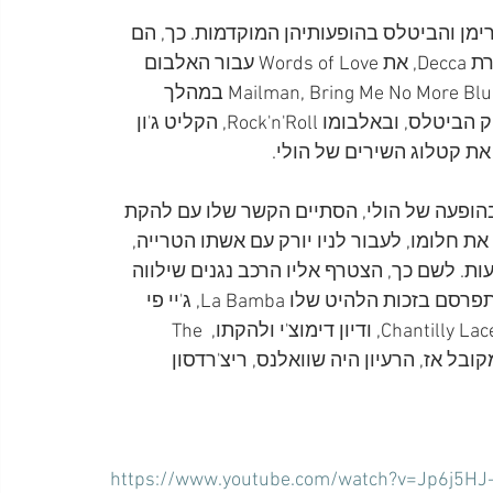
מן והביטלס בהופעותיהן המוקדמות. כך, הם 
ביצעו את השיר Crying, Waiting, Hoping באודישן לחברת Decca, את Words of Love עבור האלבום 
Beatles for Sale, ואפשר לשמוע ביצוע שלהם לשיר Mailman, Bring Me No More Blues במהלך 
פרויקט Get Back. אהבתם להולי לא הסתיימה עם פירוק הביטלס, ובאלבומו Rock'n'Roll, הקליט ג'ון 
פול צפו בהופעה של הולי, הסתיים הקשר שלו עם להקת 
הגשים את חלומו, לעבור לניו יורק עם אשתו הטרייה, 
ת. לשם כך, הצטרף אליו הרכב נגנים שילווה 
אותו, ושלושה זמרים שהיו אז בעלייה, ריצ'י וואלנס, שהתפרסם בזכות הלהיט שלו La Bamba, ג'יי פי 
ריצ'רדסון, שכונה The Big Bopper, והיה לו להיט בשם Chantilly Lace, ודיון דימוצ'י ולהקתו, The 
B, שעשה חיל עם להיטו, Teenager in Love. כמקובל אז, הרעיון היה שוואלנס, ריצ'רדסון 
https://www.youtube.com/watch?v=Jp6j5HJ