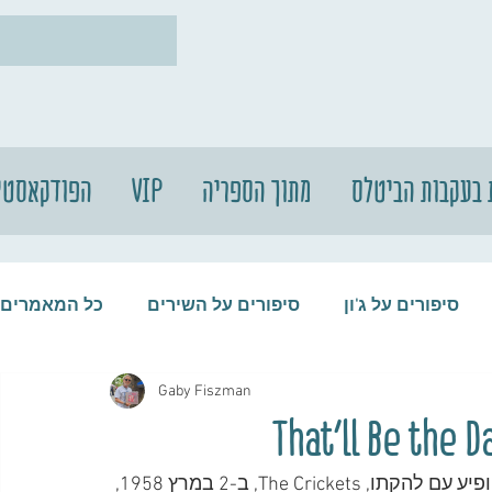
 בעקבות הביטלס
מתוך הספריה
VIP
הפודקאסטי
סיפורים על ג'ון
סיפורים על השירים
כל המאמרים
Gaby Fiszman
עות
סיפורים על התקליטים
סיפורים על הביטלס
ג'ון לנון ופול מקרטני ראו את באדי הולי לראשונה, כשהופיע עם להקתו, The Crickets, ב-2 במרץ 1958, 