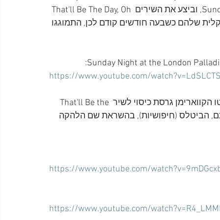
בתכנית הטלוויזיה Sunday Night at the London Palladium, וביצע את השירים That'll Be The Day, Oh 
תפות המוזיקלית שלהם כשבעה חודשים קודם לכן, התמוגגו 
https://www.youtube.com/watch?v=LdSLCT
כארבעה חודשים מאוחר יותר, ב-12 ביולי 1958, הקליטו הקווארימן גרסת כיסוי לשיר That'll Be the 
ו שם חדש ללהקתם, הביטלס (חיפושיות), בהשראת שם הלהקה 
https://www.youtube.com/watch?v=9mDGcx
https://www.youtube.com/watch?v=R4_LM