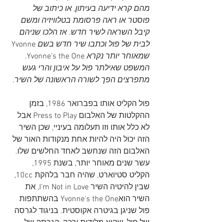
מהם קרא ידיעה בעיתון, או כיתוב של 
פוסטר או ראה פרסומת בטלוויזיה ומשם 
קיבל השראה לשיר חדש. אז הלכו שניהם 
לבית של פול וכתבו שיר חדש בשם 
Yvonne
שמאוחר יותר נקרא 
Yvonne's the One
. 
המשפט שאילתר פול על איבון והרי געש 
מתפרצים הפך לשורה הראשונה של השיר. 
פול הקליט אותו בפברואר 1986, בזמן 
ההקלטות של האלבום Press to Play אבל 
לא כלל אותו וזו תעלומה בעיניי, שכן השיר 
הזה יכול היה להיות אחת מנקודות האור של 
האלבום הזה שנחשב לאחד החלשים שלו. 
עשר שנים מאוחר יותר, בשנת 1995, 
הקליט סטיוארט, שהיה חבר בלהקת 10cc, 
שבין להיטיה השיר I'm Not in Love, את 
השיר הואYvonne's the One בהשתתפות 
פול שניגן בגיטרה אקוסטית. בניגוד לגרסה 