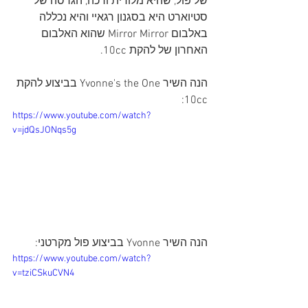
של פול, שהיא מלודית ורכה, הגרסה של 
סטיוארט היא בסגנון רגאיי והיא נכללה 
באלבום Mirror Mirror שהוא האלבום 
האחרון של להקת 10cc.
הנה השיר Yvonne's the One בביצוע להקת 
10cc:
https://www.youtube.com/watch?
v=jdQsJONqs5g
הנה השיר Yvonne בביצוע פול מקרטני:
https://www.youtube.com/watch?
v=tziCSkuCVN4