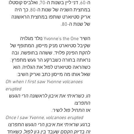
ה-60, דני ליין בשנות ה-70, ואלביס קוסטלו 
במחצית השניה של שנות ה-80, כך היה 
אריק סטיוארט שותפו במחצית הראשונה 
של שנות ה-80.
השיר Yvonne's the One נולד מגלויה 
שקיבל סטיוארט מניק מייסון, המתופף של 
להקת הפינק פלויד, ששהה בחופשה, ובה 
נראתה בחורה כשברקע הר געש מתפרץ. 
כשהראה סטיוארט לפול את הגלויה, הוא 
שאל אותו מה מייסון כתב ואריק השיב:
Oh when I first saw Yvonne volcanoes 
erupted 
הו, כשראיתי את איבון לראשונה הרי הגעש 
התפרצו
אז התחיל פול לשיר:
Once I saw Yvonne, volcanoes erupted 
ברגע שראיתי את איבון הרי הגעש התפרצו
זה בדיוק הקסם שעבד בין ג'ון לפול, כשאחד 