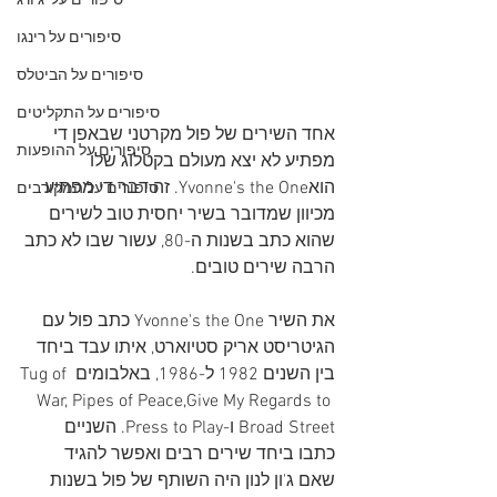
סיפורים על 'ג'ורג
סיפורים על רינגו
סיפורים על הביטלס
סיפורים על התקליטים
אחד השירים של פול מקרטני שבאפן די 
סיפורים על ההופעות
מפתיע לא יצא מעולם בקטלוג שלו 
הואYvonne's the One. זה דבר די מפתיע 
סיפורים על המקורבים
מכיוון שמדובר בשיר יחסית טוב לשירים 
שהוא כתב בשנות ה-80, עשור שבו לא כתב 
הרבה שירים טובים. 
את השיר Yvonne's the One כתב פול עם 
הגיטריסט אריק סטיוארט, איתו עבד ביחד 
בין השנים 1982 ל-1986, באלבומים Tug of 
War, Pipes of Peace,Give My Regards to 
Broad Street ו-Press to Play. השניים 
כתבו ביחד שירים רבים ואפשר להגיד 
שאם ג'ון לנון היה השותף של פול בשנות 